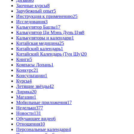
Дизайн
6
Заочные курсы
8
Зарубежный опыт
5
Инструкция к применению
25
Исследования
3
Калькулятор Бацзы
17
Калькулятор Ци Мэнь Дунь Цзя
8
Калькуляторы и календари
1
Китайская медицина
25
Китайский календарь
1
Китайский Календарь (Тун Шу)
20
Книги
5
Компасы Лопань
1
Конкурс
21
Консультации
1
Курсы
4
Летящие звёзды
42
Лирика
20
Магазин
1
Мобильные приложения
17
Недельки
377
Новости
131
Обучающее видео
6
Отношения
10
Персональные календари
4