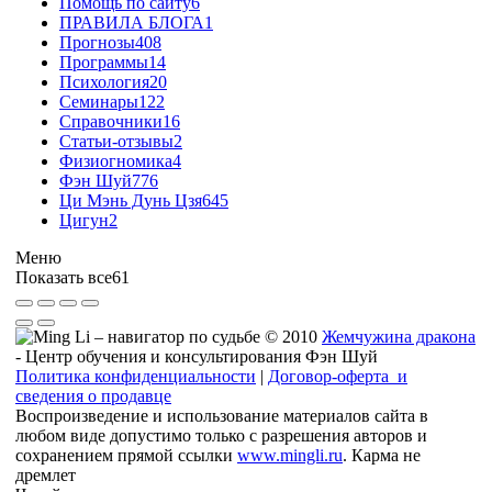
Помощь по сайту
6
ПРАВИЛА БЛОГА
1
Прогнозы
408
Программы
14
Психология
20
Семинары
122
Справочники
16
Статьи-отзывы
2
Физиогномика
4
Фэн Шуй
776
Ци Мэнь Дунь Цзя
645
Цигун
2
Меню
Показать все
61
© 2010
Жемчужина дракона
- Центр обучения и консультирования Фэн Шуй
Политика конфиденциальности
|
Договор-оферта и
сведения о продавце
Воспроизведение и использование материалов сайта в
любом виде допустимо только с разрешения авторов и
сохранением прямой ссылки
www.mingli.ru
. Карма не
дремлет