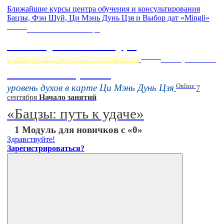
Ближайшие курсы центра обучения и консультирования
Бацзы, Фэн Шуй, Ци Мэнь Дунь Цзя и Выбор дат «Mingli»
Online
Начало:
23 Сентября
Фэн Шуй онлайн-курс
Online
пространство, работающее на вас
16 августа 11:00
Тонкие настройки
Online
уровень духов в карте Ци Мэнь Дунь Цзя
7
сентября
Начало занятий
«Бацзы: путь к удаче»
1 Модуль для новичков с «0»
Здравствуйте!
Зарегистрироваться?