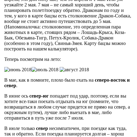
уезжайте 2 мая. 7 мая – не самый хороший день, чтобы
планировать полет/поездку обратно. Драконам по году и
тем, у кого в карте бацзы есть столкновение Дракон-Собака,
вообще не стоит активно путешествовать до 5 мая.
(Напоминалочка: столкновение, это определенная пара
животных в карте, стоящих рядом – Лошадь-Крыса, Коза-
Бык, Обезьяна-Тигр, Петух-Кролик, Собака-Дракон
(особенно в этом году), Свинья-Змея. Карту бацзы можно
построить на нашем калькуляторе).
Теперь посмотрим на лето:
В мае, как в помните, плохо было ехать на
северо-восток и
север
.
В июне ось
север-юг
попадает под удар, поэтому, если вы
хотите все-таки поехать отдыхать на юг (помните, что
возвращаться в любом случае придется не прямо на север, а
окружным путем), лучше либо выехать в мае, либо
отправиться в путь уже после 7 июля.
В июле только
север
несимпатичен, при поездке как туда,
так и обратно. Если поездка планируется долгая – хорош