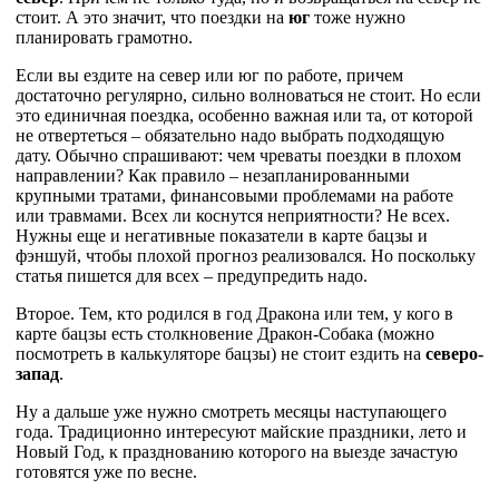
стоит. А это значит, что поездки на
юг
тоже нужно
планировать грамотно.
Если вы ездите на север или юг по работе, причем
достаточно регулярно, сильно волноваться не стоит. Но если
это единичная поездка, особенно важная или та, от которой
не отвертеться – обязательно надо выбрать подходящую
дату. Обычно спрашивают: чем чреваты поездки в плохом
направлении? Как правило – незапланированными
крупными тратами, финансовыми проблемами на работе
или травмами. Всех ли коснутся неприятности? Не всех.
Нужны еще и негативные показатели в карте бацзы и
фэншуй, чтобы плохой прогноз реализовался. Но поскольку
статья пишется для всех – предупредить надо.
Второе. Тем, кто родился в год Дракона или тем, у кого в
карте бацзы есть столкновение Дракон-Собака (можно
посмотреть в калькуляторе бацзы) не стоит ездить на
северо-
запад
.
Ну а дальше уже нужно смотреть месяцы наступающего
года. Традиционно интересуют майские праздники, лето и
Новый Год, к празднованию которого на выезде зачастую
готовятся уже по весне.