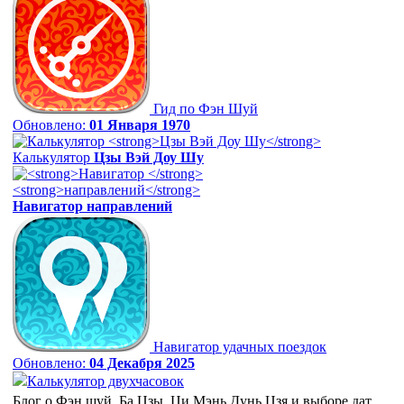
Гид по Фэн Шуй
Обновлено:
01 Января 1970
Калькулятор
Цзы Вэй Доу Шу
Навигатор
направлений
Навигатор удачных поездок
Обновлено:
04 Декабря 2025
Калькулятор двухчасовок
Блог о Фэн шуй, Ба Цзы, Ци Мэнь Дунь Цзя и выборе дат