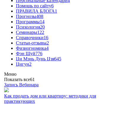
Персональные календари
4
Помощь по сайту
6
ПРАВИЛА БЛОГА
1
Прогнозы
408
Программы
14
Психология
20
Семинары
122
Справочники
16
Статьи-отзывы
2
Физиогномика
4
Фэн Шуй
776
Ци Мэнь Дунь Цзя
645
Цигун
2
Меню
Показать все
61
Запись Вебинара
Как продать дом или квартиру: методики для
практикующих