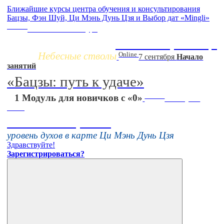
Ближайшие курсы центра обучения и консультирования
Бацзы, Фэн Шуй, Ци Мэнь Дунь Цзя и Выбор дат «Mingli»
Заочно
НОВЫЙ online-курс
Жизнь по фазам Ци
Небесные стволы
Online
7 сентября
Начало
занятий
«Бацзы: путь к удаче»
Online
1 Модуль для новичков с «0»
16 августа
11:00
Тонкие настройки
уровень духов в карте Ци Мэнь Дунь Цзя
Здравствуйте!
Зарегистрироваться?