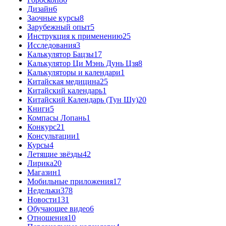
Дизайн
6
Заочные курсы
8
Зарубежный опыт
5
Инструкция к применению
25
Исследования
3
Калькулятор Бацзы
17
Калькулятор Ци Мэнь Дунь Цзя
8
Калькуляторы и календари
1
Китайская медицина
25
Китайский календарь
1
Китайский Календарь (Тун Шу)
20
Книги
5
Компасы Лопань
1
Конкурс
21
Консультации
1
Курсы
4
Летящие звёзды
42
Лирика
20
Магазин
1
Мобильные приложения
17
Недельки
378
Новости
131
Обучающее видео
6
Отношения
10