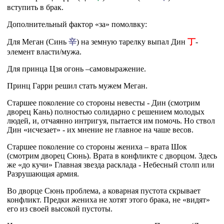
вступить в брак.
Дополнительный фактор «за» помолвку:
Для Меган (Синь
辛
) на земную тарелку выпал Дин
丁
-
элемент власти/мужа.
Для принца Цзя огонь –самовыражение.
Принц Гарри решил стать мужем Меган.
Старшее поколение со стороны невесты - Дин (смотрим
дворец Кань) полностью солидарно с решением молодых
людей, и, отчаянно интригуя, пытается им помочь. Но ствол
Дин «исчезает» - их мнение не главное на чаше весов.
Старшее поколение со стороны жениха – врата Шок
(смотрим дворец Сюнь). Врата в конфликте с дворцом. Здесь
же «до кучи» Главная звезда расклада - Небесный столп или
Разрушающая армия.
Во дворце Сюнь проблема, а коварная пустота скрывает
конфликт. Предки жениха не хотят этого брака, не «видят»
его из своей высокой пустоты.