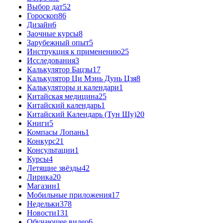
Выбор дат
52
Гороскоп
86
Дизайн
6
Заочные курсы
8
Зарубежный опыт
5
Инструкция к применению
25
Исследования
3
Калькулятор Бацзы
17
Калькулятор Ци Мэнь Дунь Цзя
8
Калькуляторы и календари
1
Китайская медицина
25
Китайский календарь
1
Китайский Календарь (Тун Шу)
20
Книги
5
Компасы Лопань
1
Конкурс
21
Консультации
1
Курсы
4
Летящие звёзды
42
Лирика
20
Магазин
1
Мобильные приложения
17
Недельки
378
Новости
131
Обучающее видео
6