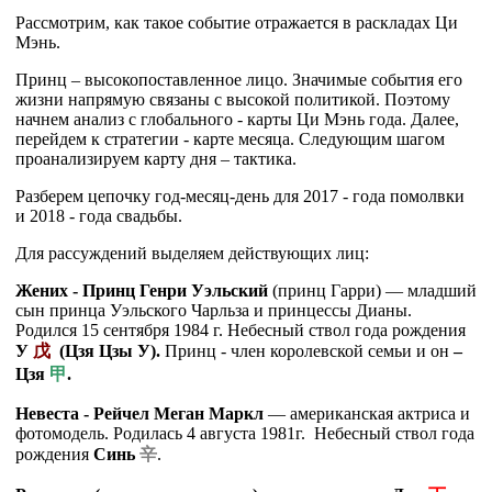
Рассмотрим, как такое событие отражается в раскладах Ци
Мэнь.
Принц – высокопоставленное лицо. Значимые события его
жизни напрямую связаны с высокой политикой. Поэтому
начнем анализ с глобального - карты Ци Мэнь года. Далее,
перейдем к стратегии - карте месяца. Следующим шагом
проанализируем карту дня – тактика.
Разберем цепочку год-месяц-день для 2017 - года помолвки
и 2018 - года свадьбы.
Для рассуждений выделяем действующих лиц:
Жених - Принц Генри Уэльский
(принц Гарри) — младший
сын принца Уэльского Чарльза и принцессы Дианы.
Родился 15 сентября 1984 г. Небесный ствол года рождения
У
戊
(Цзя Цзы У).
Принц - член королевской семьи и он
–
Цзя
甲
.
Невеста - Рейчел Меган Маркл
— американская актриса и
фотомодель. Родилась 4 августа 1981г. Небесный ствол года
рождения
Синь
辛
.