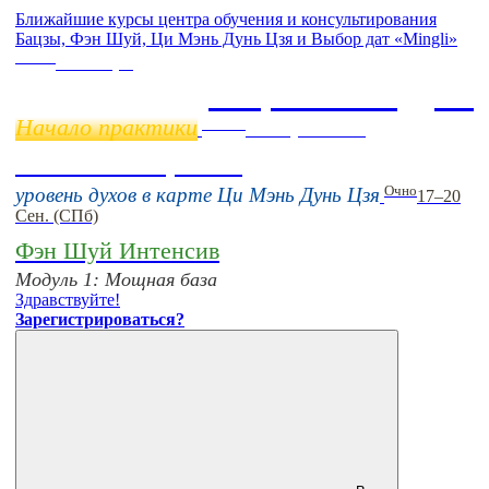
Ближайшие курсы центра обучения и консультирования
Бацзы, Фэн Шуй, Ци Мэнь Дунь Цзя и Выбор дат «Mingli»
Online
11 ноября
Бацзы 2 Модуль
Начало практики
Online
16 августа 11:00
Тонкие настройки
Очно
уровень духов в карте Ци Мэнь Дунь Цзя
17–20
Сен. (СПб)
Фэн Шуй Интенсив
Модуль 1: Мощная база
Здравствуйте!
Зарегистрироваться?