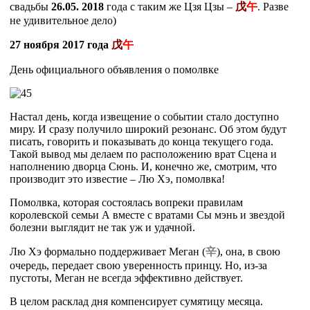
свадьбы
26.05. 2018
года с таким же Цзя Цзы –
戊
午
. Разве
не удивительное дело)
27 ноября 2017 года
戊
午
День официального объявления о помолвке
Настал день, когда извещение о событии стало доступно
миру. И сразу получило широкий резонанс. Об этом будут
писать, говорить и показывать до конца текущего года.
Такой вывод мы делаем по расположению врат Сцена и
наполнению дворца Сюнь. И, конечно же, смотрим, что
производит это известие – Лю Хэ, помолвка!
Помолвка, которая состоялась вопреки правилам
королевской семьи А вместе с вратами Сы мэнь и звездой
болезни выглядит не так уж и удачной.
Лю Хэ формально поддерживает Меган (
辛
), она, в свою
очередь, передает свою уверенность принцу. Но, из-за
пустоты, Меган не всегда эффективно действует.
В целом расклад дня компенсирует сумятицу месяца.