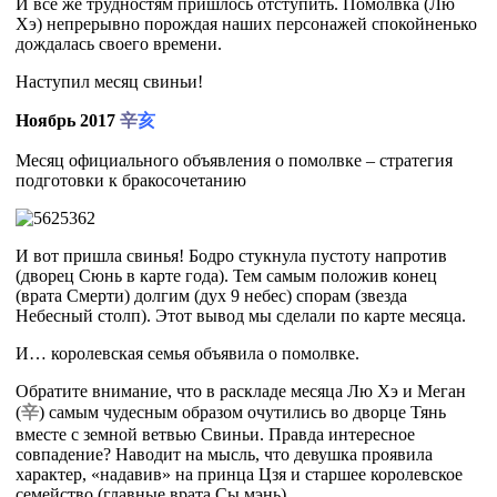
И все же трудностям пришлось отступить. Помолвка (Лю
Хэ) непрерывно порождая наших персонажей спокойненько
дождалась своего времени.
Наступил месяц свиньи!
Ноябрь 2017
辛
亥
Месяц официального объявления о помолвке – стратегия
подготовки к бракосочетанию
И вот пришла свинья! Бодро стукнула пустоту напротив
(дворец Сюнь в карте года). Тем самым положив конец
(врата Смерти) долгим (дух 9 небес) спорам (звезда
Небесный столп). Этот вывод мы сделали по карте месяца.
И… королевская семья объявила о помолвке.
Обратите внимание, что в раскладе месяца Лю Хэ и Меган
(
辛
) самым чудесным образом очутились во дворце Тянь
вместе с земной ветвью Свиньи. Правда интересное
совпадение? Наводит на мысль, что девушка проявила
характер, «надавив» на принца Цзя и старшее королевское
семейство (главные врата Сы мэнь).