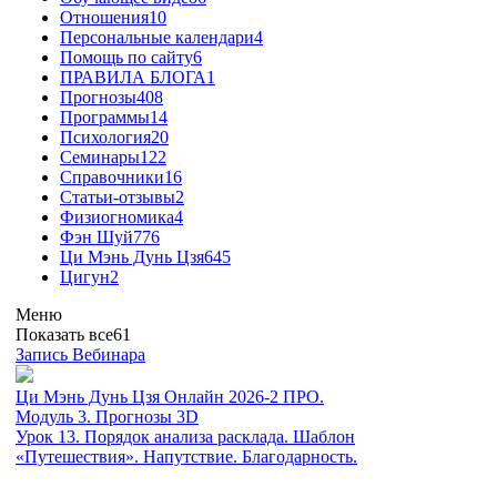
Отношения
10
Персональные календари
4
Помощь по сайту
6
ПРАВИЛА БЛОГА
1
Прогнозы
408
Программы
14
Психология
20
Семинары
122
Справочники
16
Статьи-отзывы
2
Физиогномика
4
Фэн Шуй
776
Ци Мэнь Дунь Цзя
645
Цигун
2
Меню
Показать все
61
Запись Вебинара
Ци Мэнь Дунь Цзя Онлайн 2026-2 ПРО.
Модуль 3. Прогнозы 3D
Урок 13. Порядок анализа расклада. Шаблон
«Путешествия». Напутствие. Благодарность.