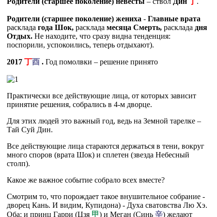
Родители (старшее поколение) невесты
– ствол
Дин
丁
.
Родители (старшее поколение) жениха
-
Главные врата
расклада
года Шок,
расклада
месяца Смерть,
расклада
дня
Отдых.
Не находите, что сразу видна тенденция:
поспорили, успокоились, теперь отдыхают).
2017
丁
酉
.
Год помолвки – решение принято
Практически все действующие лица, от которых зависит
принятие решения, собрались в 4-м дворце.
Для этих людей это важный год, ведь на Земной тарелке –
Тай Суй Дин.
Все действующие лица стараются держаться в тени, вокруг
много споров (врата Шок) и сплетен (звезда Небесный
столп).
Какое же важное событие собрало всех вместе?
Смотрим то, что порождает такое внушительное собрание -
дворец Кань. И видим, Купидона) - Духа сватовства Лю Хэ.
Оба: и принц Гарри (Цзя
甲
) и Меган (Синь
辛
) желают