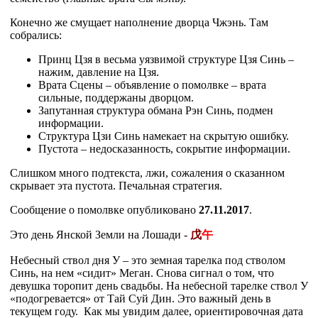
Конечно же смущает наполнение дворца Чжэнь. Там
собрались:
Принц Цзя в весьма уязвимой структуре Цзя Синь –
нажим, давление на Цзя.
Врата Сцены – объявление о помолвке – врата
сильные, поддержаны дворцом.
Запутанная структура обмана Рэн Синь, подмен
информации.
Структура Цзи Синь намекает на скрытую ошибку.
Пустота – недосказанность, сокрытие информации.
Слишком много подтекста, лжи, сожаления о сказанном
скрывает эта пустота. Печальная стратегия.
Сообщение о помолвке опубликовано
27.11.2017
.
Это день Янской Земли на Лошади -
戊
午
Небесный ствол дня У – это земная тарелка под стволом
Синь, на нем «сидит» Меган. Снова сигнал о том, что
девушка торопит день свадьбы. На небесной тарелке ствол У
«подогревается» от Тай Суй Дин. Это важный день в
текущем году. Как мы увидим далее, ориентировочная дата