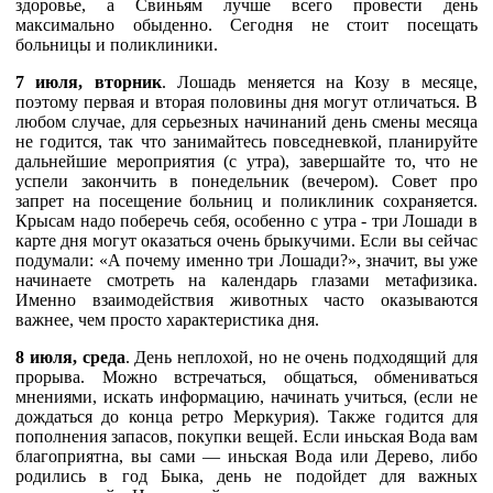
здоровье, а Свиньям лучше всего провести день
максимально обыденно. Сегодня не стоит посещать
больницы и поликлиники.
7 июля, вторник
. Лошадь меняется на Козу в месяце,
поэтому первая и вторая половины дня могут отличаться. В
любом случае, для серьезных начинаний день смены месяца
не годится, так что занимайтесь повседневкой, планируйте
дальнейшие мероприятия (с утра), завершайте то, что не
успели закончить в понедельник (вечером). Совет про
запрет на посещение больниц и поликлиник сохраняется.
Крысам надо поберечь себя, особенно с утра - три Лошади в
карте дня могут оказаться очень брыкучими. Если вы сейчас
подумали: «А почему именно три Лошади?», значит, вы уже
начинаете смотреть на календарь глазами метафизика.
Именно взаимодействия животных часто оказываются
важнее, чем просто характеристика дня.
8 июля, среда
. День неплохой, но не очень подходящий для
прорыва. Можно встречаться, общаться, обмениваться
мнениями, искать информацию, начинать учиться, (если не
дождаться до конца ретро Меркурия). Также годится для
пополнения запасов, покупки вещей. Если иньская Вода вам
благоприятна, вы сами — иньская Вода или Дерево, либо
родились в год Быка, день не подойдет для важных