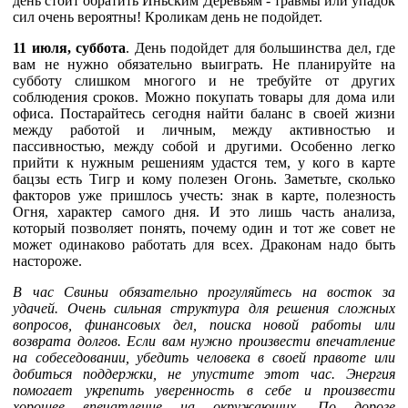
день стоит обратить Иньским Деревьям - травмы или упадок
сил очень вероятны! Кроликам день не подойдет.
11 июля, суббота
. День подойдет для большинства дел, где
вам не нужно обязательно выиграть. Не планируйте на
субботу слишком многого и не требуйте от других
соблюдения сроков. Можно покупать товары для дома или
офиса. Постарайтесь сегодня найти баланс в своей жизни
между работой и личным, между активностью и
пассивностью, между собой и другими. Особенно легко
прийти к нужным решениям удастся тем, у кого в карте
бацзы есть Тигр и кому полезен Огонь. Заметьте, сколько
факторов уже пришлось учесть: знак в карте, полезность
Огня, характер самого дня. И это лишь часть анализа,
который позволяет понять, почему один и тот же совет не
может одинаково работать для всех. Драконам надо быть
настороже.
В час Свиньи обязательно прогуляйтесь на восток за
удачей. Очень сильная структура для решения сложных
вопросов, финансовых дел, поиска новой работы или
возврата долгов. Если вам нужно произвести впечатление
на собеседовании, убедить человека в своей правоте или
добиться поддержки, не упустите этот час. Энергия
помогает укрепить уверенность в себе и произвести
хорошее впечатление на окружающих. По дороге