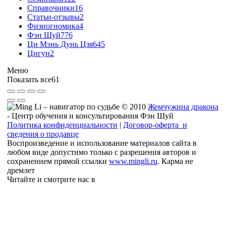
Справочники
16
Статьи-отзывы
2
Физиогномика
4
Фэн Шуй
776
Ци Мэнь Дунь Цзя
645
Цигун
2
Меню
Показать все
61
© 2010
Жемчужина дракона
- Центр обучения и консультирования Фэн Шуй
Политика конфиденциальности
|
Договор-оферта и
сведения о продавце
Воспроизведение и использование материалов сайта в
любом виде допустимо только с разрешения авторов и
сохранением прямой ссылки
www.mingli.ru
. Карма не
дремлет
Читайте и смотрите нас в