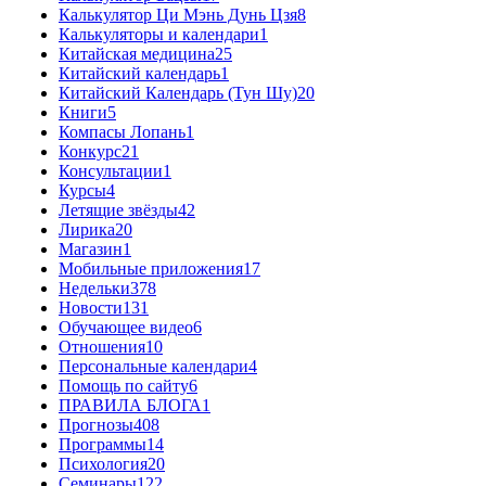
Калькулятор Ци Мэнь Дунь Цзя
8
Калькуляторы и календари
1
Китайская медицина
25
Китайский календарь
1
Китайский Календарь (Тун Шу)
20
Книги
5
Компасы Лопань
1
Конкурс
21
Консультации
1
Курсы
4
Летящие звёзды
42
Лирика
20
Магазин
1
Мобильные приложения
17
Недельки
378
Новости
131
Обучающее видео
6
Отношения
10
Персональные календари
4
Помощь по сайту
6
ПРАВИЛА БЛОГА
1
Прогнозы
408
Программы
14
Психология
20
Семинары
122