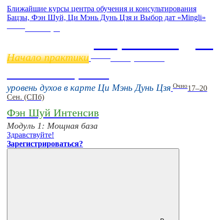
Ближайшие курсы центра обучения и консультирования
Бацзы, Фэн Шуй, Ци Мэнь Дунь Цзя и Выбор дат «Mingli»
Online
11 ноября
Бацзы 2 Модуль
Начало практики
Online
16 августа 11:00
Тонкие настройки
Очно
уровень духов в карте Ци Мэнь Дунь Цзя
17–20
Сен. (СПб)
Фэн Шуй Интенсив
Модуль 1: Мощная база
Здравствуйте!
Зарегистрироваться?