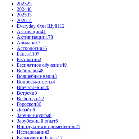
2023
25
2024
48
2025
33
2026
14
Everyday Фэн Шуй
112
Активации
41
Активизации
178
Альманах
7
Астрология
16
Бацзы
1107
Бесплатно
2
Бесплатное обучение
49
Вебинары
48
Волшебные вещи
3
Вопросы-ответы
4
Впечатления
20
Встречи
3
Выбор дат
52
Гороскоп
86
Дизайн
6
Заочные курсы
8
Зарубежный опыт
5
Инструкция к применению
25
Исследования
3
Калькулятор Бацзы
17