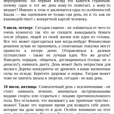
мероприятий. На первый взгляд это кажется странным:
почему один и тот же день кому-то помогает, а кому-то
мешает? Именно в этом и заключается одна из особенностей
Бацзы — мы оцениваем не только сам день, но и то, как он
взаимодействует с конкретной картой человека.
9 июля, четверг
. Сегодня главное - не избавиться от чего-то
очень нужного) так что не спешите выкидывать бумаги
после уборки, людей из своей жизни или идеи из головы.
Все это может пригодиться вам когда-нибудь! Финансовые
решения лучше не принимать, а спонтанные покупки могут
привести к потере денег. Отправляться в далекое
путешествие - также не лучшая идея. Что же делать?
Наводить порядок, общаться, договариваться (только не о
деньгах!), начинать диету. День может быть непростым для
янского Дерева: конкуренты не дремлют, а ваши жизненные
силы на исходе. Берегите здоровье и нервы. Тиграм может
тоже не хватить запала и энергии, сегодня - не ваш день.
10 июля, пятница
. Симпатичный день с исключениями - не
стоит начинать лечение, заниматься экстремальными
видами спорта или ссориться с лицами противоположного
пола. Все остальное, что вызывает у вас приятные чувства -
можно! Также это хорошее время для возврата себе денег,
которые вы дали кому-то в долг. Особое внимание на этот