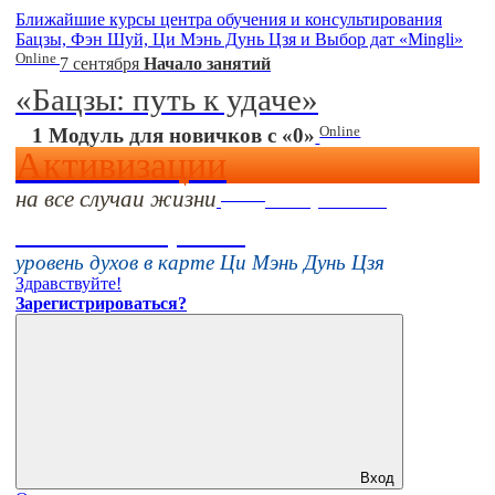
Ближайшие курсы центра обучения и консультирования
Бацзы, Фэн Шуй, Ци Мэнь Дунь Цзя и Выбор дат «Mingli»
Online
7 сентября
Начало занятий
«Бацзы: путь к удаче»
Online
1 Модуль для новичков с «0»
Активизации
на все случаи жизни
Online
16 августа 11:00
Тонкие настройки
уровень духов в карте Ци Мэнь Дунь Цзя
Здравствуйте!
Зарегистрироваться?
Вход