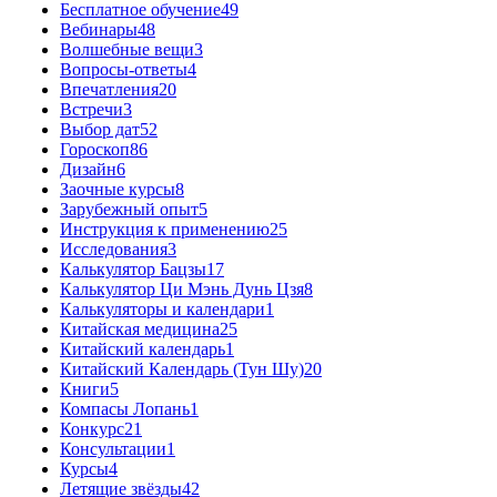
Бесплатное обучение
49
Вебинары
48
Волшебные вещи
3
Вопросы-ответы
4
Впечатления
20
Встречи
3
Выбор дат
52
Гороскоп
86
Дизайн
6
Заочные курсы
8
Зарубежный опыт
5
Инструкция к применению
25
Исследования
3
Калькулятор Бацзы
17
Калькулятор Ци Мэнь Дунь Цзя
8
Калькуляторы и календари
1
Китайская медицина
25
Китайский календарь
1
Китайский Календарь (Тун Шу)
20
Книги
5
Компасы Лопань
1
Конкурс
21
Консультации
1
Курсы
4
Летящие звёзды
42