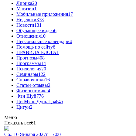
Лирика
20
Магазин
1
Мобильные приложения
17
Недельки
378
Новости
131
Обучающее видео
6
Отношения
10
Персональные календари
4
Помощь по сайту
6
ПРАВИЛА БЛОГА
1
Прогнозы
408
Программы
14
Психология
20
Семинары
122
Справочники
16
Статьи-отзывы
2
Физиогномика
4
Фэн Шуй
776
Ци Мэнь Дунь Цзя
645
Цигун
2
Меню
Показать все
61
Сб., 16 Января 2027г. 17:00