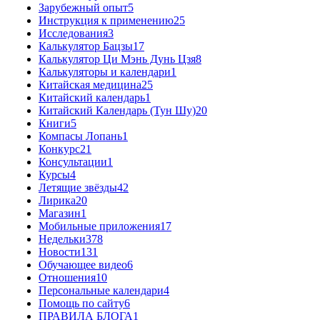
Зарубежный опыт
5
Инструкция к применению
25
Исследования
3
Калькулятор Бацзы
17
Калькулятор Ци Мэнь Дунь Цзя
8
Калькуляторы и календари
1
Китайская медицина
25
Китайский календарь
1
Китайский Календарь (Тун Шу)
20
Книги
5
Компасы Лопань
1
Конкурс
21
Консультации
1
Курсы
4
Летящие звёзды
42
Лирика
20
Магазин
1
Мобильные приложения
17
Недельки
378
Новости
131
Обучающее видео
6
Отношения
10
Персональные календари
4
Помощь по сайту
6
ПРАВИЛА БЛОГА
1