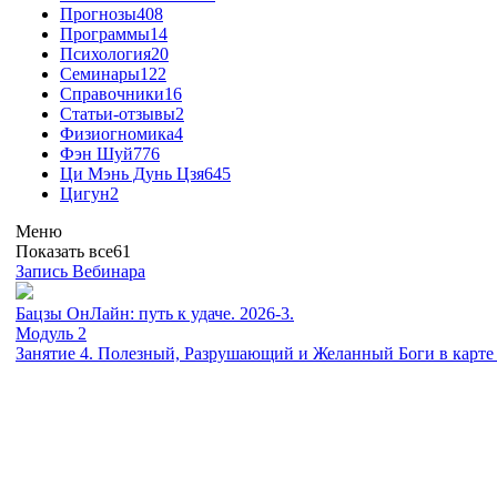
Прогнозы
408
Программы
14
Психология
20
Семинары
122
Справочники
16
Статьи-отзывы
2
Физиогномика
4
Фэн Шуй
776
Ци Мэнь Дунь Цзя
645
Цигун
2
Меню
Показать все
61
Запись Вебинара
Бацзы ОнЛайн: путь к удаче. 2026-3.
Модуль 2
Занятие 4. Полезный, Разрушающий и Желанный Боги в карте