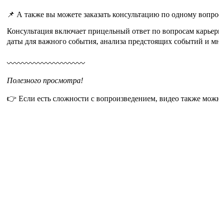
📌 А также вы можете заказать консультацию по одному вопро
Консультация включает прицельный ответ по вопросам карьер
даты для важного события, анализа предстоящих событий и м
〰️〰️〰️〰️〰️〰️〰️〰️〰️〰️
Полезного просмотра!
👉 Если есть сложности с вопроизведением, видео также мож