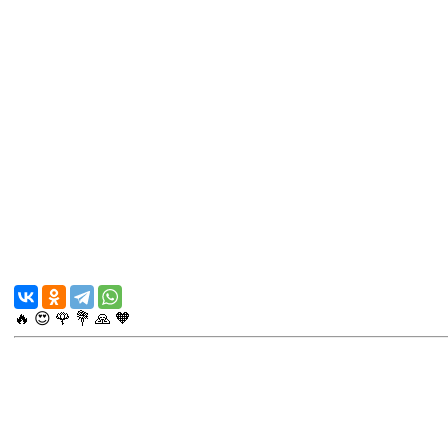
🔥
😍
🌹
💐
🙏
🧡