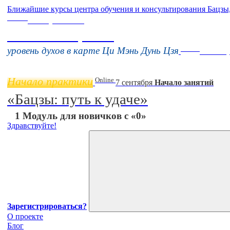
Ближайшие курсы центра обучения и консультирования Бацзы
Online
16 августа 11:00
Тонкие настройки
Online
уровень духов в карте Ци Мэнь Дунь Цзя
11 нояб
Начало практики
Online
7 сентября
Начало занятий
«Бацзы: путь к удаче»
1 Модуль для новичков с «0»
Здравствуйте!
Зарегистрироваться?
О проекте
Блог