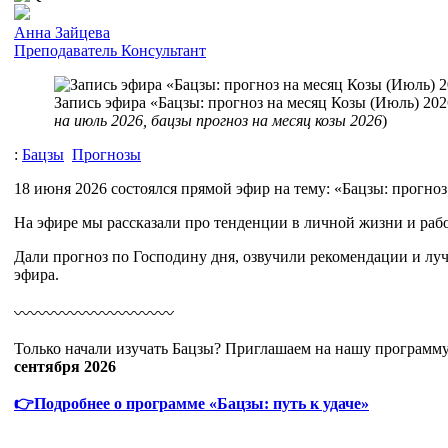
Анна Зайцева
Преподаватель
Консультант
Запись эфира «Бацзы: прогноз на месяц Козы (Июль) 2026
на июль 2026, бацзы прогноз на месяц козы 2026
)
:
Бацзы
Прогнозы
18 июня 2026 состоялся прямой эфир на тему: «Бацзы: прогноз
На эфире мы рассказали про тенденции в личной жизни и рабо
Дали прогноз по Господину дня, озвучили рекомендации и луч
эфира.
〰️〰️〰️〰️〰️〰️〰️〰️〰️〰️
Только начали изучать Бацзы? Приглашаем на нашу программу 
сентября 2026
👉Подробнее о программе «Бацзы: путь к удаче»