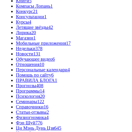
Книги
5
Компасы Лопань
1
Конкурс
21
Консультации
1
Курсы
4
Летящие звёзды
42
Лирика
20
Магазин
1
Мобильные приложения
17
Недельки
378
Новости
131
Обучающее видео
6
Отношения
10
Персональные календари
4
Помощь по сайту
6
ПРАВИЛА БЛОГА
1
Прогнозы
408
Программы
14
Психология
20
Семинары
122
Справочники
16
Статьи-отзывы
2
Физиогномика
4
Фэн Шуй
776
Ци Мэнь Дунь Цзя
645