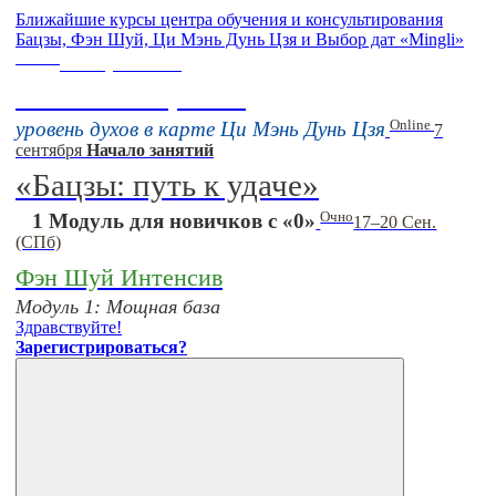
Ближайшие курсы центра обучения и консультирования
Бацзы, Фэн Шуй, Ци Мэнь Дунь Цзя и Выбор дат «Mingli»
Online
16 августа 11:00
Тонкие настройки
Online
уровень духов в карте Ци Мэнь Дунь Цзя
7
сентября
Начало занятий
«Бацзы: путь к удаче»
Очно
1 Модуль для новичков с «0»
17–20 Сен.
(СПб)
Фэн Шуй Интенсив
Модуль 1: Мощная база
Здравствуйте!
Зарегистрироваться?