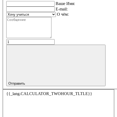
Ваше Имя:
E-mail:
О чём:
Отправить
{{_lang.CALCULATOR_TWOHOUR_TLTLE}}