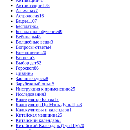
Активации
41
Активизации
178
Альманах
7
Астрология
16
Бацзы
1107
Бесплатно
2
Бесплатное обучение
49
Вебинары
48
Волшебные вещи
3
Вопросы-ответы
4
Впечатления
20
Встречи
3
Выбор дат
52
Гороскоп
86
Дизайн
6
Заочные курсы
8
Зарубежный опыт
5
Инструкция к применению
25
Исследования
3
Калькулятор Бацзы
17
Калькулятор Ци Мэнь Дунь Цзя
8
Калькуляторы и календари
1
Китайская медицина
25
Китайский календарь
1
Китайский Календарь (Тун Шу)
20