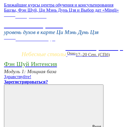
Ближайшие курсы центра обучения и консультирования
Бацзы, Фэн Шуй, Ци Мэнь Дунь Цзя и Выбор дат «Mingli»
Online
16 августа 11:00
Тонкие настройки
уровень духов в карте Ци Мэнь Дунь Цзя
Заочно
НОВЫЙ online-курс
Жизнь по фазам Ци
Небесные стволы
Очно
17–20 Сен. (СПб)
Фэн Шуй Интенсив
Модуль 1: Мощная база
Здравствуйте!
Зарегистрироваться?
Вход