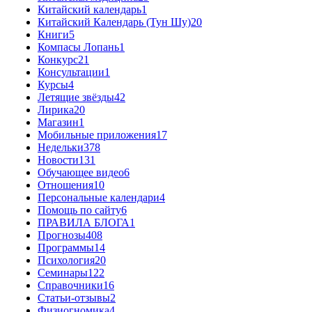
Китайский календарь
1
Китайский Календарь (Тун Шу)
20
Книги
5
Компасы Лопань
1
Конкурс
21
Консультации
1
Курсы
4
Летящие звёзды
42
Лирика
20
Магазин
1
Мобильные приложения
17
Недельки
378
Новости
131
Обучающее видео
6
Отношения
10
Персональные календари
4
Помощь по сайту
6
ПРАВИЛА БЛОГА
1
Прогнозы
408
Программы
14
Психология
20
Семинары
122
Справочники
16
Статьи-отзывы
2
Физиогномика
4