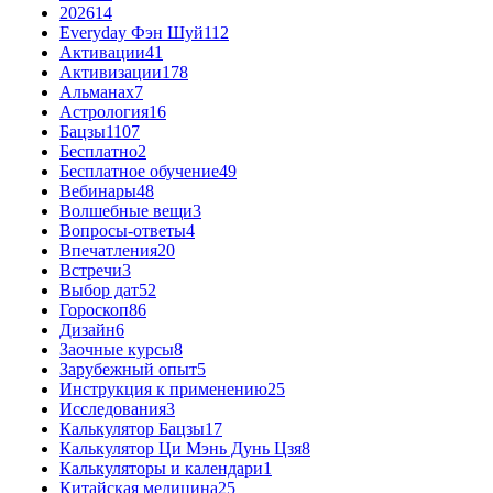
2026
14
Everyday Фэн Шуй
112
Активации
41
Активизации
178
Альманах
7
Астрология
16
Бацзы
1107
Бесплатно
2
Бесплатное обучение
49
Вебинары
48
Волшебные вещи
3
Вопросы-ответы
4
Впечатления
20
Встречи
3
Выбор дат
52
Гороскоп
86
Дизайн
6
Заочные курсы
8
Зарубежный опыт
5
Инструкция к применению
25
Исследования
3
Калькулятор Бацзы
17
Калькулятор Ци Мэнь Дунь Цзя
8
Калькуляторы и календари
1
Китайская медицина
25