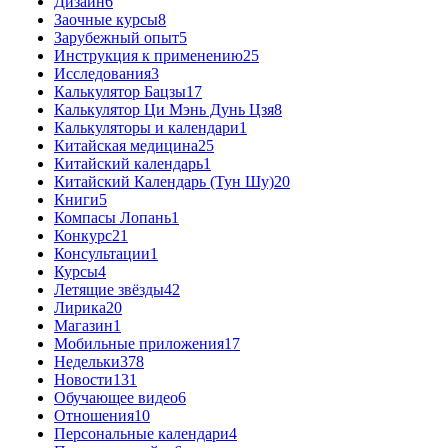
Дизайн
6
Заочные курсы
8
Зарубежный опыт
5
Инструкция к применению
25
Исследования
3
Калькулятор Бацзы
17
Калькулятор Ци Мэнь Дунь Цзя
8
Калькуляторы и календари
1
Китайская медицина
25
Китайский календарь
1
Китайский Календарь (Тун Шу)
20
Книги
5
Компасы Лопань
1
Конкурс
21
Консультации
1
Курсы
4
Летящие звёзды
42
Лирика
20
Магазин
1
Мобильные приложения
17
Недельки
378
Новости
131
Обучающее видео
6
Отношения
10
Персональные календари
4