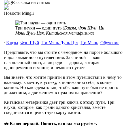
Новости Mingli
Три науки — один путь (
Бацзы, Фэн Шуй, Ци
Мэнь Дунь Цзя, Китайская метафизика
)
:
Бацзы
Фэн Шуй
Ци Мэнь Дунь Цзя
Ци Мэнь
Обучение
Представьте, что вы стоите с чемоданом на пороге большого
и долгожданного путешествия. За спиной — ваш
накопленный опыт, а впереди — дорога, которая
одновременно и манит, и немного пугает.
Вы знаете, что хотите прийти в этом путешествии к чему-то
важному: к мечте, к успеху, к пониманию себя, в конце
концов. Но как сделать так, чтобы ваш путь был не просто
движением, а движением в нужном направлении?
Китайская метафизика даёт три ключа к этому пути. Три
науки, которые, как грани одного кристалла, вместе
соединяются в целостную карту жизни.
🚗 Ключ первый. Понять, кто вы
«
за рулём
»
.