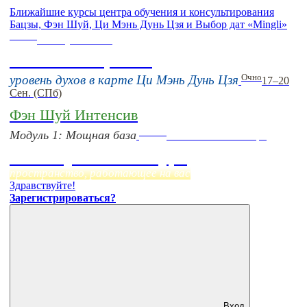
Ближайшие курсы центра обучения и консультирования
Бацзы, Фэн Шуй, Ци Мэнь Дунь Цзя и Выбор дат «Mingli»
Online
16 августа 11:00
Тонкие настройки
Очно
уровень духов в карте Ци Мэнь Дунь Цзя
17–20
Сен. (СПб)
Фэн Шуй Интенсив
Online
Модуль 1: Мощная база
Начало:
23 Сентября
Фэн Шуй онлайн-курс
пространство, работающее на вас
Здравствуйте!
Зарегистрироваться?
Вход