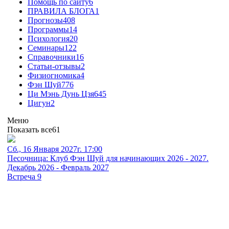
Помощь по сайту
6
ПРАВИЛА БЛОГА
1
Прогнозы
408
Программы
14
Психология
20
Семинары
122
Справочники
16
Статьи-отзывы
2
Физиогномика
4
Фэн Шуй
776
Ци Мэнь Дунь Цзя
645
Цигун
2
Меню
Показать все
61
Сб., 16 Января 2027г. 17:00
Песочница: Клуб Фэн Шуй для начинающих 2026 - 2027.
Декабрь 2026 - Февраль 2027
Встреча 9