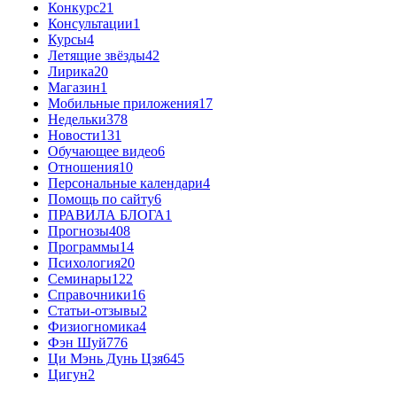
Конкурс
21
Консультации
1
Курсы
4
Летящие звёзды
42
Лирика
20
Магазин
1
Мобильные приложения
17
Недельки
378
Новости
131
Обучающее видео
6
Отношения
10
Персональные календари
4
Помощь по сайту
6
ПРАВИЛА БЛОГА
1
Прогнозы
408
Программы
14
Психология
20
Семинары
122
Справочники
16
Статьи-отзывы
2
Физиогномика
4
Фэн Шуй
776
Ци Мэнь Дунь Цзя
645
Цигун
2