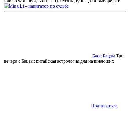
Блог о Фэн шуй, Ба Цзы, Ци Мэнь Дунь Цзя и выборе дат
Блог
Бацзы
Три
вечера с Бацзы: китайская астрология для начинающих
Подписаться