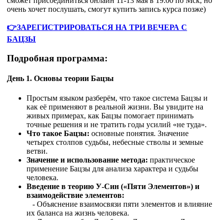
сможет присоединиться онлайн 11-13 мая в 19:00 по Мск, но
очень хочет послушать, смогут купить запись курса позже)
👉ЗАРЕГИСТРИРОВАТЬСЯ НА ТРИ ВЕЧЕРА С
БАЦЗЫ
Подробная программа:
День 1.
Основы теории Бацзы
Простым языком разберём, что такое система Бацзы и
как её применяют в реальной жизни. Вы увидите на
живых примерах, как Бацзы помогает принимать
точные решения и не тратить годы усилий «не туда».​
Что такое Бацзы:
основные понятия. Значение
четырех столпов судьбы, небесные стволы и земные
ветви.
Значение и использование метода:
практическое
применение Бацзы для анализа характера и судьбы
человека.
Введение в теорию У-Син («Пяти Элементов») и
взаимодействие элементов:
- Объяснение взаимосвязи пяти элементов и влияние
их баланса на жизнь человека.