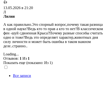
👍
13.05.2026 в 21:20
Л
Лилия
А как правильно.Это спорный вопрос,почему такая разница
в одной науке?Ведь кто то прав а кто то нет?В классическом
фен -шуй сдвоенная Крыса?Почему разные способы считать
одно и тоже?Ведь это определяет характер,животных дня
силу личности и может быть ошибка в таком важном
деле..странно..
Loading...
Отзывов:
1
Из
1
Показать еще (показано:
Из 1)
Все записи