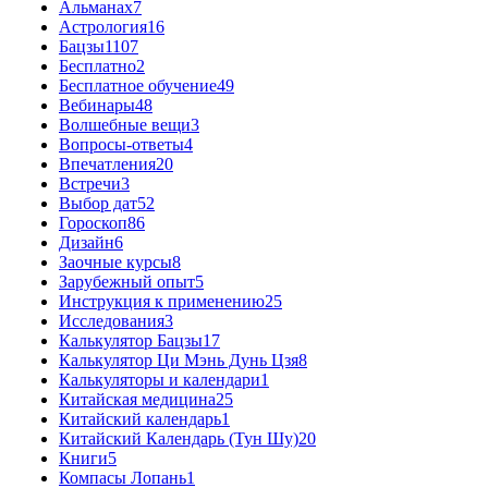
Альманах
7
Астрология
16
Бацзы
1107
Бесплатно
2
Бесплатное обучение
49
Вебинары
48
Волшебные вещи
3
Вопросы-ответы
4
Впечатления
20
Встречи
3
Выбор дат
52
Гороскоп
86
Дизайн
6
Заочные курсы
8
Зарубежный опыт
5
Инструкция к применению
25
Исследования
3
Калькулятор Бацзы
17
Калькулятор Ци Мэнь Дунь Цзя
8
Калькуляторы и календари
1
Китайская медицина
25
Китайский календарь
1
Китайский Календарь (Тун Шу)
20
Книги
5
Компасы Лопань
1