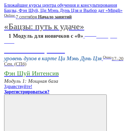
Ближайшие курсы центра обучения и консультирования
Бацзы, Фэн Шуй, Ци Мэнь Дунь Цзя и Выбор дат «Mingli»
Online
7 сентября
Начало занятий
«Бацзы: путь к удаче»
Online
1 Модуль для новичков с «0»
16 августа
11:00
Тонкие настройки
Очно
уровень духов в карте Ци Мэнь Дунь Цзя
17–20
Сен. (СПб)
Фэн Шуй Интенсив
Модуль 1: Мощная база
Здравствуйте!
Зарегистрироваться?