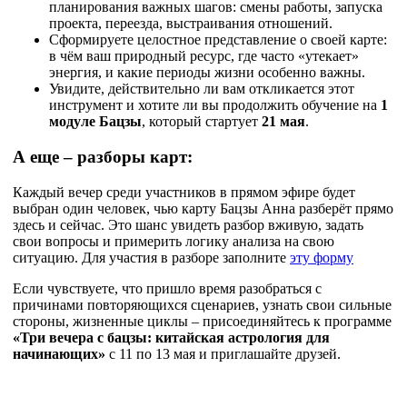
планирования важных шагов: смены работы, запуска
проекта, переезда, выстраивания отношений.​
Сформируете целостное представление о своей карте:
в чём ваш природный ресурс, где часто «утекает»
энергия, и какие периоды жизни особенно важны.​
Увидите, действительно ли вам откликается этот
инструмент и хотите ли вы продолжить обучение на
1
модуле Бацзы
, который стартует
21 мая
.​
А еще – разборы карт:
Каждый вечер среди участников в прямом эфире будет
выбран один человек, чью карту Бацзы Анна разберёт прямо
здесь и сейчас. Это шанс увидеть разбор вживую, задать
свои вопросы и примерить логику анализа на свою
ситуацию.​ Для участия в разборе заполните
эту форму
Если чувствуете, что пришло время разобраться с
причинами повторяющихся сценариев, узнать свои сильные
стороны, жизненные циклы – присоединяйтесь к программе
«Три вечера с бацзы: китайская астрология для
начинающих»
с 11 по 13 мая и приглашайте друзей.