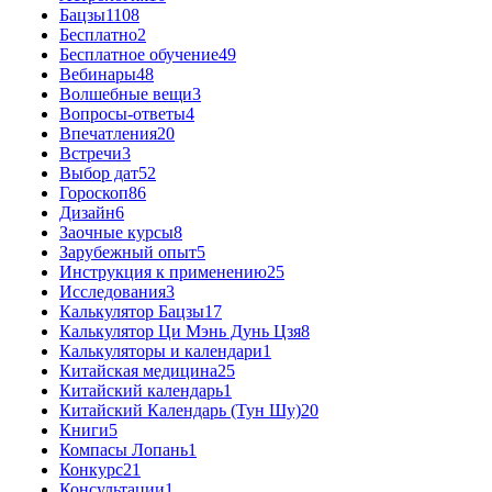
Бацзы
1108
Бесплатно
2
Бесплатное обучение
49
Вебинары
48
Волшебные вещи
3
Вопросы-ответы
4
Впечатления
20
Встречи
3
Выбор дат
52
Гороскоп
86
Дизайн
6
Заочные курсы
8
Зарубежный опыт
5
Инструкция к применению
25
Исследования
3
Калькулятор Бацзы
17
Калькулятор Ци Мэнь Дунь Цзя
8
Калькуляторы и календари
1
Китайская медицина
25
Китайский календарь
1
Китайский Календарь (Тун Шу)
20
Книги
5
Компасы Лопань
1
Конкурс
21
Консультации
1