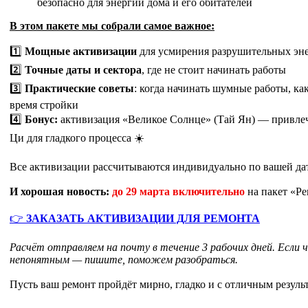
безопасно для энергии дома и его обитателей
В этом пакете мы собрали самое важное:
1️⃣
Мощные активизации
для усмирения разрушительных эн
2️⃣
Точные даты и сектора
, где не стоит начинать работы
3️⃣
Практические советы
:
когда начинать шумные работы, как
время стройки
4️⃣
Бонус:
активизация
«Великое Солнце» (Тай Ян)
— привлеч
Ци для гладкого процесса ☀️
Все активизации рассчитываются индивидуально по вашей да
И хорошая новость:
до 29 марта включительно
на пакет «Р
👉
ЗАКАЗАТЬ АКТИВИЗАЦИИ ДЛЯ РЕМОНТА
Расчёт отправляем на почту в течение 3 рабочих дней. Если
непонятным — пишите, поможем разобраться.
Пусть ваш ремонт пройдёт мирно, гладко и с отличным резуль