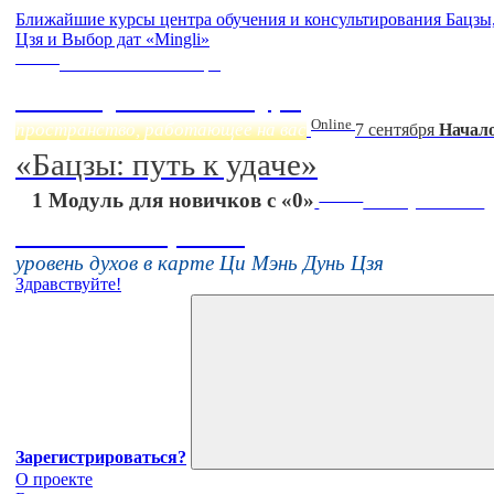
Ближайшие курсы центра обучения и консультирования Бацз
Цзя и Выбор дат «Mingli»
Online
Начало:
23 Сентября
Фэн Шуй онлайн-курс
Online
пространство, работающее на вас
7 сентября
Начало
«Бацзы: путь к удаче»
Online
1 Модуль для новичков с «0»
16 августа 11:00
Тонкие настройки
уровень духов в карте Ци Мэнь Дунь Цзя
Здравствуйте!
Зарегистрироваться?
О проекте