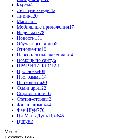
Курсы
4
Летящие звёзды
42
Лирика
20
Магазин
1
Мобильные приложения
17
Недельки
378
Новости
131
Обучающее видео
6
Отношения
10
Персональные календари
4
Помощь по сайту
6
ПРАВИЛА БЛОГА
1
Прогнозы
408
Программы
14
Психология
20
Семинары
122
Справочники
16
Статьи-отзывы
2
Физиогномика
4
Фэн Шуй
776
Ци Мэнь Дунь Цзя
645
Цигун
2
Меню
Показать все
61