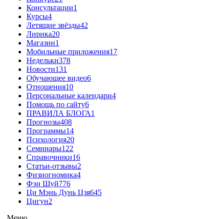
Консультации
1
Курсы
4
Летящие звёзды
42
Лирика
20
Магазин
1
Мобильные приложения
17
Недельки
378
Новости
131
Обучающее видео
6
Отношения
10
Персональные календари
4
Помощь по сайту
6
ПРАВИЛА БЛОГА
1
Прогнозы
408
Программы
14
Психология
20
Семинары
122
Справочники
16
Статьи-отзывы
2
Физиогномика
4
Фэн Шуй
776
Ци Мэнь Дунь Цзя
645
Цигун
2
Меню