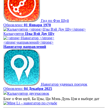
Гид по Фэн Шуй
Обновлено:
01 Января 1970
Калькулятор
Цзы Вэй Доу Шу
Навигатор
направлений
Навигатор удачных поездок
Обновлено:
04 Декабря 2025
Калькулятор двухчасовок
Блог о Фэн шуй, Ба Цзы, Ци Мэнь Дунь Цзя и выборе дат