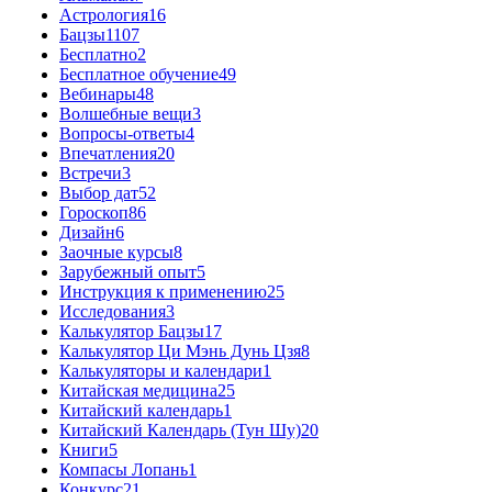
Астрология
16
Бацзы
1107
Бесплатно
2
Бесплатное обучение
49
Вебинары
48
Волшебные вещи
3
Вопросы-ответы
4
Впечатления
20
Встречи
3
Выбор дат
52
Гороскоп
86
Дизайн
6
Заочные курсы
8
Зарубежный опыт
5
Инструкция к применению
25
Исследования
3
Калькулятор Бацзы
17
Калькулятор Ци Мэнь Дунь Цзя
8
Калькуляторы и календари
1
Китайская медицина
25
Китайский календарь
1
Китайский Календарь (Тун Шу)
20
Книги
5
Компасы Лопань
1
Конкурс
21