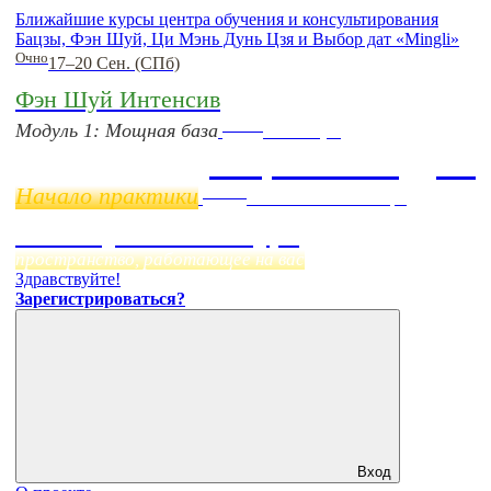
Ближайшие курсы центра обучения и консультирования
Бацзы, Фэн Шуй, Ци Мэнь Дунь Цзя и Выбор дат «Mingli»
Очно
17–20 Сен. (СПб)
Фэн Шуй Интенсив
Online
Модуль 1: Мощная база
11 ноября
Бацзы 2 Модуль
Начало практики
Online
Начало:
23 Сентября
Фэн Шуй онлайн-курс
пространство, работающее на вас
Здравствуйте!
Зарегистрироваться?
Вход