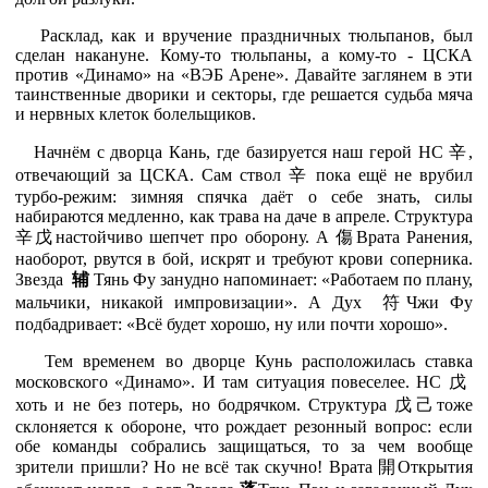
Расклад, как и вручение праздничных тюльпанов, был
сделан накануне.
Кому-то тюльпаны, а кому-то - ЦСКА
против «Динамо» на «ВЭБ Арене». Давайте заглянем в эти
таинственные дворики и секторы, где решается судьба мяча
и нервных клеток болельщиков.
Начнём с дворца Кань, где базируется наш герой НС
辛
,
отвечающий за ЦСКА. Сам ствол
辛
пока ещё не врубил
турбо-режим: зимняя спячка даёт о себе знать, силы
набираются медленно, как трава на даче в апреле. Структура
辛
戊
настойчиво шепчет про оборону. А
傷
Врата Ранения,
наоборот, рвутся в бой, искрят и требуют крови соперника.
Звезда
辅
Тянь Фу занудно напоминает: «Работаем по плану,
мальчики, никакой импровизации». А Дух
符
Чжи Фу
подбадривает: «Всё будет хорошо, ну или почти хорошо».
Тем временем во дворце Кунь расположилась ставка
московского «Динамо». И там ситуация повеселее. НС
戊
хоть и не без потерь, но бодрячком. Структура
戊
己
тоже
склоняется к обороне, что рождает резонный вопрос: если
обе команды собрались защищаться, то за чем вообще
зрители пришли? Но не всё так скучно! Врата
開
Открытия