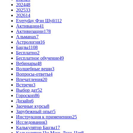
2024
48
2025
33
2026
14
Everyday Фэн Шуй
112
Активации
41
Активизации
178
Альманах
7
Астрология
16
Бацзы
1108
Бесплатно
2
Бесплатное обучение
49
Вебинары
48
Волшебные вещи
3
Вопросы-ответы
4
Впечатления
20
Встречи
3
Выбор дат
52
Гороскоп
86
Дизайн
6
Заочные курсы
8
Зарубежный опыт
5
Инструкция к применению
25
Исследования
3
Калькулятор Бацзы
17
Калькулятор Ци Мэнь Дунь Цзя
8