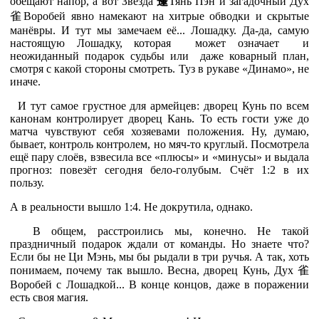
обещают напор, а вот Звезда
蓬
Тянь Пэн и загадочный Дух
雀
Воробей явно намекают на хитрые обводки и скрытые
манёвры. И тут мы замечаем её... Лошадку. Да-да, самую
настоящую Лошадку, которая может означает и
неожиданный подарок судьбы или даже коварный план,
смотря с какой стороны смотреть. Туз в рукаве «Динамо», не
иначе.
И тут самое грустное для армейцев: дворец Кунь по всем
канонам контролирует дворец Кань. То есть гости уже до
матча чувствуют себя хозяевами положения. Ну, думаю,
бывает, контроль контролем, но мяч-то круглый. Посмотрела
ещё пару слоёв, взвесила все «плюсы» и «минусы» и выдала
прогноз: повезёт сегодня бело-голубым. Счёт 1:2 в их
пользу.
А в реальности вышло 1:4. Не докрутила, однако.
В общем, расстроились мы, конечно. Не такой
праздничный подарок ждали от команды. Но знаете что?
Если бы не Ци Мэнь, мы бы рыдали в три ручья. А так, хоть
понимаем, почему так вышло. Весна, дворец Кунь, Дух
雀
Воробей с Лошадкой... В конце концов, даже в поражении
есть своя магия.