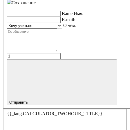
Сохранение...
Ваше Имя:
E-mail:
О чём:
Отправить
{{_lang.CALCULATOR_TWOHOUR_TLTLE}}