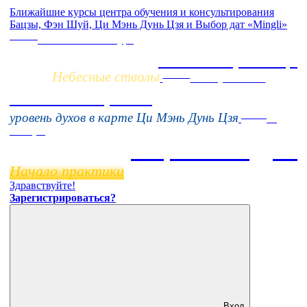
Ближайшие курсы центра обучения и консультирования
Бацзы, Фэн Шуй, Ци Мэнь Дунь Цзя и Выбор дат «Mingli»
Заочно
НОВЫЙ online-курс
Жизнь по фазам Ци
Небесные стволы
Online
16 августа 11:00
Тонкие настройки
Online
уровень духов в карте Ци Мэнь Дунь Цзя
11
ноября
Бацзы 2 Модуль
Начало практики
Здравствуйте!
Зарегистрироваться?
Вход