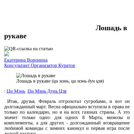
Лошадь в
рукаве
Екатерина Воронина
Консультант
Организатор
Куратор
Лошадь в рукаве (
ци мэнь, ци мэнь дун цзя
)
:
Ци Мэнь
Ци Мэнь Дунь Цзя
Итак, друзья. Февраль отгрохотал сугробами, и вот он
долгожданный март. Весна официально вступила в права не
только по календарю, но и на всех газонах страны. А это
значит только одно: для одних 8 Марта, мимозы и
комплименты, а для других - долгожданный возвращение
любимой команды с зимних каникул и первая игра после
долгой разлуки.