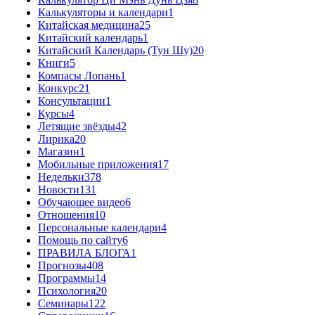
Калькуляторы и календари
1
Китайская медицина
25
Китайский календарь
1
Китайский Календарь (Тун Шу)
20
Книги
5
Компасы Лопань
1
Конкурс
21
Консультации
1
Курсы
4
Летящие звёзды
42
Лирика
20
Магазин
1
Мобильные приложения
17
Недельки
378
Новости
131
Обучающее видео
6
Отношения
10
Персональные календари
4
Помощь по сайту
6
ПРАВИЛА БЛОГА
1
Прогнозы
408
Программы
14
Психология
20
Семинары
122