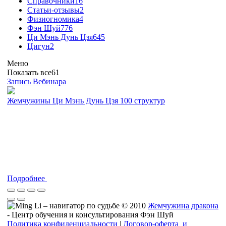
Справочники
16
Статьи-отзывы
2
Физиогномика
4
Фэн Шуй
776
Ци Мэнь Дунь Цзя
645
Цигун
2
Меню
Показать все
61
Запись Вебинара
Жемчужины Ци Мэнь Дунь Цзя 100 структур
Подробнее
© 2010
Жемчужина дракона
- Центр обучения и консультирования Фэн Шуй
Политика конфиденциальности
|
Договор-оферта и