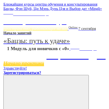
Ближайшие курсы центра обучения и консультирования
Бацзы, Фэн Шуй, Ци Мэнь Дунь Цзя и Выбор дат «Mingli»
Online
Начало:
23 Сентября
Фэн Шуй онлайн-курс
Online
пространство, работающее на вас
7 сентября
Начало занятий
«Бацзы: путь к удаче»
Online
1 Модуль для новичков с «0»
11 ноября
Бацзы 2 Модуль
Начало практики
Здравствуйте!
Зарегистрироваться?