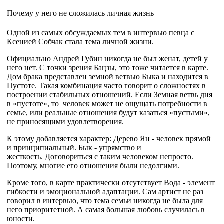
Почему у него не сложилась личная жизнь
Одной из самых обсуждаемых тем в интервью певца с
Ксенией Собчак стала тема личной жизни.
Официально Андрей Губин никогда не был женат, детей у
него нет.
С точки зрения Бацзы, это тоже читается в карте.
Дом брака представлен земной ветвью Быка и находится в
Пустоте.
Такая комбинация часто говорит о сложностях в
построении стабильных отношений.
Если Земная ветвь дня
в «пустоте», то человек может не ощущать потребности в
семье, или реальные отношения будут казаться «пустыми»,
не приносящими удовлетворения.
К этому добавляется характер:
Дерево Ян - человек прямой
и принципиальный.
Бык - упрямство и
жесткость.
Договориться с таким человеком непросто.
Поэтому, многие его отношения были недолгими.
Кроме того, в карте практически отсутствует Вода - элемент
гибкости и эмоциональной адаптации.
Сам артист не раз
говорил в интервью, что тема семьи никогда не была для
него приоритетной. А самая большая любовь случилась в
юности.