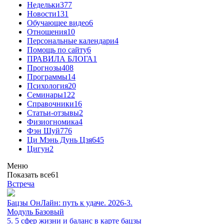
Недельки
377
Новости
131
Обучающее видео
6
Отношения
10
Персональные календари
4
Помощь по сайту
6
ПРАВИЛА БЛОГА
1
Прогнозы
408
Программы
14
Психология
20
Семинары
122
Справочники
16
Статьи-отзывы
2
Физиогномика
4
Фэн Шуй
776
Ци Мэнь Дунь Цзя
645
Цигун
2
Меню
Показать все
61
Встреча
Бацзы ОнЛайн: путь к удаче. 2026-3.
Модуль Базовый
5. 5 сфер жизни и баланс в карте бацзы