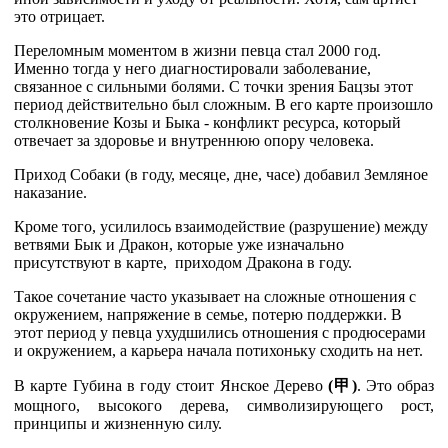
это отрицает.
Переломным моментом в жизни певца стал 2000 год.
Именно тогда у него диагностировали заболевание,
связанное с сильными болями.
С точки зрения Бацзы этот
период действительно был сложным.
В его карте произошло
столкновение Козы и Быка - конфликт ресурса, который
отвечает за здоровье и внутреннюю опору человека.
Приход Собаки (в году, месяце, дне, часе) добавил Земляное
наказание.
Кроме того, усилилось взаимодействие (разрушение) между
ветвями Бык и Дракон, которые уже изначально
присутствуют в карте, приходом Дракона в году.
Такое сочетание часто указывает на сложные отношения с
окружением, напряжение в семье, потерю поддержки.
В
этот период у певца ухудшились отношения с продюсерами
и окружением, а карьера начала потихоньку сходить на нет.
В карте Губина в году стоит Янское Дерево
(
甲
)
. Это образ
мощного, высокого дерева, символизирующего рост,
принципы и жизненную силу.