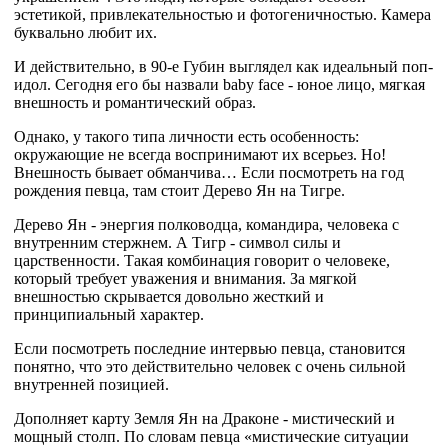
эстетикой, привлекательностью и фотогеничностью. Камера
буквально любит их.
И действительно, в 90-е Губин выглядел как идеальный поп-
идол. Сегодня его бы назвали baby face - юное лицо, мягкая
внешность и романтический образ.
Однако, у такого типа личности есть особенность:
окружающие не всегда воспринимают их всерьез.
Но!
Внешность бывает обманчива…
Если посмотреть на год
рождения певца, там стоит Дерево Ян на Тигре.
Дерево Ян - энергия полководца, командира, человека с
внутренним стержнем.
А Тигр - символ силы и
царственности.
Такая комбинация говорит о человеке,
который требует уважения и внимания. За мягкой
внешностью скрывается довольно жесткий и
принципиальный характер.
Если посмотреть последние интервью певца, становится
понятно, что это действительно человек с очень сильной
внутренней позицией.
Дополняет карту Земля Ян на Драконе - мистический и
мощный столп. По словам певца «мистические ситуации