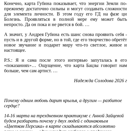
Конечно, карта Губина показывает, что энергии Земли по-
прежнему достаточно сильны и могут создавать сложности
для элемента личности. В этом году его ГД на фазе ци
Болезнь.
Проявляться в полной мере ему может быть
непросто.
Да он пока и не рвется в бой. …
А значит, у Андрея Губина есть шанс снова проявить себя -
пусть и в другой форме, но в той, где его творчество обретёт
новое звучание и подарит миру что-то светлое, живое и
настоящее.
P.S.: Я и сама после этого интервью запуталась в его
«показаниях»… Ощущение, что карта Бацзы говорит нам
больше, чем сам артист. …
Надежда Солодова 2026 г
Почему одним любовь дарит крылья, а другим — разбитое
сердце?
14-16 марта на трехдневном практикуме с Анной Зайцевой
будем разбирать почему у двух людей с одинаковым
«Цветком Персика» в карте складываются абсолютно