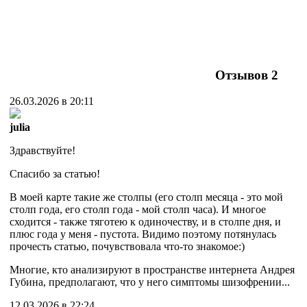
Отзывов
2
26.03.2026 в 20:11
julia
Здравствуйте!
Спасибо за статью!
В моей карте такие же столпы (его столп месяца - это мой
столп года, его столп года - мой столп часа). И многое
сходится - также тяготею к одиночеству, и в столпе дня, и
плюс года у меня - пустота. Видимо поэтому потянулась
прочесть статью, почувствовала что-то знакомое:)
Многие, кто анализируют в пространстве интернета Андрея
Губина, предполагают, что у него симптомы шизофрении...
12.03.2026 в 22:24