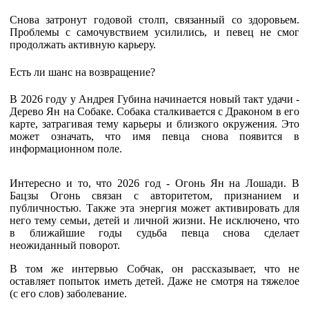
Снова затронут годовой столп, связанный со здоровьем.
Проблемы с самочувствием усилились, и певец не смог
продолжать активную карьеру.
Есть ли шанс на возвращение?
В 2026 году у Андрея Губина начинается новый такт удачи -
Дерево Ян на Собаке.
Собака сталкивается с Драконом в его
карте, затрагивая тему карьеры и близкого окружения.
Это
может означать, что имя певца снова появится в
информационном поле.
Интересно и то, что 2026 год - Огонь Ян на Лошади.
В
Бацзы Огонь связан с авторитетом, признанием и
публичностью.
Также эта энергия может активировать для
него тему семьи, детей и личной жизни.
Не исключено, что
в ближайшие годы судьба певца снова сделает
неожиданный поворот.
В том же интервью Собчак, он рассказывает, что не
оставляет попыток иметь детей. Даже не смотря на тяжелое
(с его слов) заболевание.