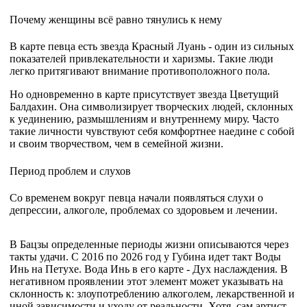
Почему женщины всё равно тянулись к нему
В карте певца есть звезда Красный Луань - один из сильных
показателей привлекательности и харизмы.
Такие люди
легко притягивают внимание противоположного пола.
Но одновременно в карте присутствует звезда Цветущий
Балдахин.
Она символизирует творческих людей, склонных
к уединению, размышлениям и внутреннему миру.
Часто
такие личности чувствуют себя комфортнее наедине с собой
и своим творчеством, чем в семейной жизни.
Период проблем и слухов
Со временем вокруг певца начали появляться слухи о
депрессии, алкоголе, проблемах со здоровьем и лечении.
В Бацзы определенные периоды жизни описываются через
такты удачи.
С 2016 по 2026 год у Губина идет такт Воды
Инь на Петухе.
Вода Инь в его карте - Дух наслаждения.
В
негативном проявлении этот элемент может указывать на
склонность к:
злоупотреблению алкоголем,
лекарственной и
иной зависимости и
уходу от реальности.
Хотя, сам артист