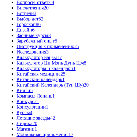
Вопросы-ответы
4
Впечатления
20
Встречи
3
Выбор дат
52
Гороскоп
86
Дизайн
6
Заочные курсы
8
Зарубежный опыт
5
Инструкция к применению
25
Исследования
3
Калькулятор Бацзы
17
Калькулятор Ци Мэнь Дунь Цзя
8
Калькуляторы и календари
1
Китайская медицина
25
Китайский календарь
1
Китайский Календарь (Тун Шу)
20
Книги
5
Компасы Лопань
1
Конкурс
21
Консультации
1
Курсы
4
Летящие звёзды
42
Лирика
20
Магазин
1
Мобильные приложения
17