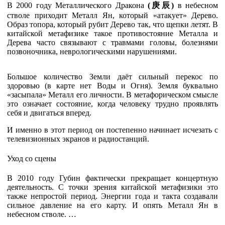
В 2000 году
Металлического Дракона
(
庚
辰
)
в небесном
стволе приходит Металл Ян, который «атакует» Дерево.
Образ топора, который рубит Дерево так, что щепки летят. В
китайской метафизике такое противостояние Металла и
Дерева часто связывают с травмами головы, болезнями
позвоночника, неврологическими нарушениями.
Большое количество Земли даёт сильный перекос по
здоровью (в карте нет Воды и Огня). Земля буквально
«засыпала» Металл его личности.
В метафорическом смысле
это означает состояние, когда человеку трудно проявлять
себя и двигаться вперед.
И именно в этот период он постепенно начинает исчезать с
телевизионных экранов и радиостанций.
Уход со сцены
В 2010 году Губин фактически прекращает концертную
деятельность.
С точки зрения китайской метафизики это
также непростой период. Энергии года и такта создавали
сильное давление на его карту. И опять Металл Ян в
небесном стволе. …