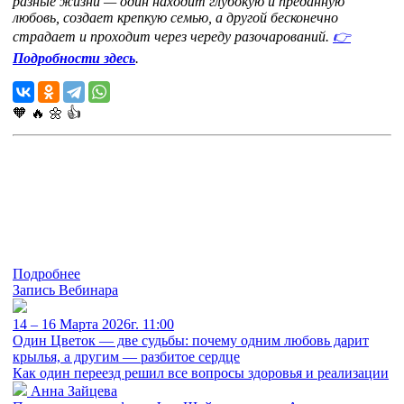
разные жизни — один находит глубокую и преданную
любовь, создает крепкую семью, а другой бесконечно
страдает и проходит через череду разочарований.
👉
Подробности здесь
.
🧡
🔥
🌼
👍
Подробнее
Запись Вебинара
14 – 16 Марта 2026г. 11:00
Один Цветок — две судьбы: почему одним любовь дарит
крылья, а другим — разбитое сердце
Как один переезд решил все вопросы здоровья и реализации
Анна Зайцева