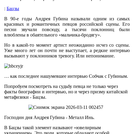
:
Бацзы
В 90-е годы Андрея Губина называли одним из самых
красивых и романтичных певцов российской сцены. Его
песни звучали повсюду, а тысячи поклонниц были
влюблены в обаятельного «мальчика-бродягу».
Но в какой-то момент артист неожиданно исчез со сцены.
Уже много лет он почти не выступает, а редкие интервью
вызывают у поклонников тревогу. Или непонимание.
… как последнее нашумевшее интервью Собчак с Губиным.
Попробуем посмотреть на судьбу певца не только через
факты биографии и интервью, но и через призму китайской
метафизики - Бацзы.
Господин дня Андрея Губина - Металл Инь.
В Бацзы такой элемент называют «ювелирным
украшением». Это люди, которые обладают особой