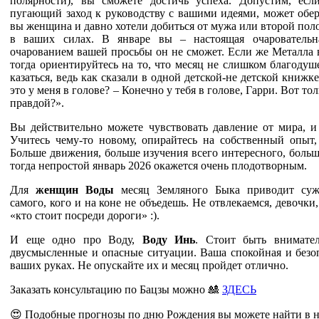
полярности), вы сможете достичь успеха. Допустим, есл
пугающий заход к руководству с вашими идеями, может обе
вы женщина и давно хотели добиться от мужа или второй
поло
в ваших силах. В январе вы – настоящая очаро
ватель
очарованием вашей просьбы он не сможет. Если
же Металла 
тогда ориентируйтесь на то, что месяц не
слишком благодуше
казаться, ведь как сказали в одной
детской-не детской книжке
это у меня в голове? –
Конечно у тебя в голове, Гарри. Вот то
правдой?».
Вы действительно можете чувствовать давление от мира, и
Учитесь чему-то новому, опирайтесь на собственный опыт
Больше движения, больше изучения всего интересного, боль
тогда непростой январь 2026 окажется очень плодотворным.
Для
женщин Воды
месяц Земляного Быка приводит суже
самого, кого и на коне не объедешь. Не отвлекаемся, девочки
«кто стоит посреди дороги» :).
И еще одно про Воду,
Воду Инь
. Стоит быть внимател
двус
мысленные и опасные ситуации. Ваша спокойная и безо
ваших руках. Не опускайте их и месяц пройдет отлично.
Заказать консультацию по Бацзы можно 🎎
ЗДЕСЬ
😍 Подобные прогнозы по дню Рождения вы можете найти в