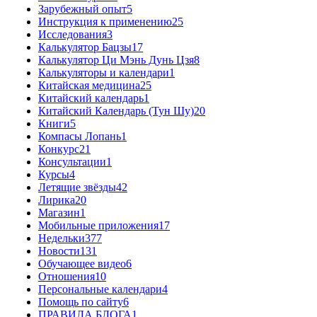
Зарубежный опыт
5
Инструкция к применению
25
Исследования
3
Калькулятор Бацзы
17
Калькулятор Ци Мэнь Дунь Цзя
8
Калькуляторы и календари
1
Китайская медицина
25
Китайский календарь
1
Китайский Календарь (Тун Шу)
20
Книги
5
Компасы Лопань
1
Конкурс
21
Консультации
1
Курсы
4
Летящие звёзды
42
Лирика
20
Магазин
1
Мобильные приложения
17
Недельки
377
Новости
131
Обучающее видео
6
Отношения
10
Персональные календари
4
Помощь по сайту
6
ПРАВИЛА БЛОГА
1