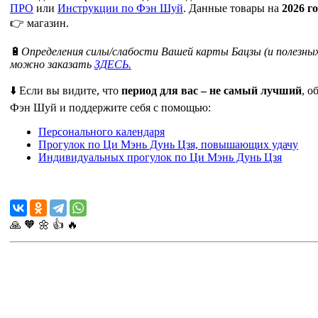
ПРО
или
Инструкции по Фэн Шуй
. Данные товары на
2026 г
👉 магазин.
🔋
Определения силы/слабости Вашей карты Бацзы (и полезных
можно заказать
ЗДЕСЬ.
⬇️ Если вы видите, что
период для вас – не самый лучший
, о
Фэн Шуй и поддержите себя с помощью:
Персонального календаря
Прогулок по Ци Мэнь Дунь Цзя, повышающих удачу
Индивидуальных прогулок по Ци Мэнь Дунь Цзя
🙏
🧡
🌼
👍
🔥