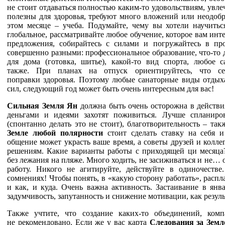
не стоит отдаваться полностью каким-то удовольствиям, увле
полезны для здоровья, требуют много вложений или
неодоб
этом месяце – учеба. Подумайте, чему вы
хотели научитьс
глобальное, рассматривайте любое
обучение, которое вам инт
предложения, собирайтесь
с силами и погружайтесь в пр
совершенно разными:
профессиональное образование, что-то 
для дома
(готовка, шитье), какой-то вид спорта, любое 
также.
При планах на отпуск ориентируйтесь, что се
поправки
здоровья. Поэтому любые санаторные виды отдых
сил,
следующий год может быть очень интересным для вас!
Сильная Земля Ян
должна быть очень осторожна в действ
деньгами и идеями захотят поживиться. Лучше спланир
(спонтанно делать это не стоит), благотворительность – так
Земле любой полярности
стоит сделать ставку на себя и
общение может украсть ваше время, а советы друзей и кол
ле
решениям.
Какие варианты работы с приходящей ци месяца
без
лежания на пляже. Много ходить, не засиживаться и не… о
работу. Никого не агитируйте, действуйте в одиночестве
сомнениях! Чтобы понять, в «какую сторону работать», распл
и как, и куда. Очень важна активность. Застаивание в янв
задумчивость, запутанность и снижение мотивации, как резуль
Также учтите, что создание каких-то объединений, ком
не
рекомендовано. Если же у вас карта
Следования за Земл