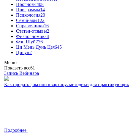
Прогнозы
408
Программы
14
Психология
20
Семинары
122
Справочники
16
Статьи-отзывы
2
Физиогномика
4
Фэн Шуй
776
Ци Мэнь Дунь Цзя
645
Цигун
2
Меню
Показать все
61
Запись Вебинара
Как продать дом или квартиру: методики для практикующих
Подробнее