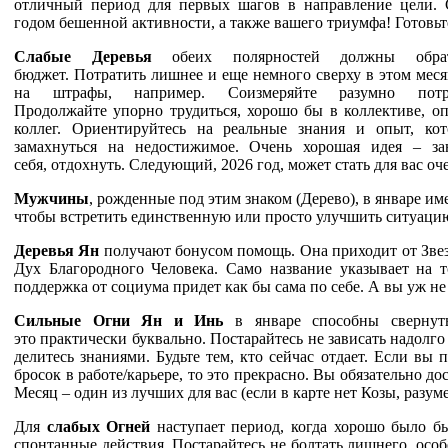
отличный период для первых шагов в направление цели
годом бешенной активности, а также вашего триумфа! Готовьт
Слабые Деревья
обеих полярностей должны обр
бюджет.
Потратить лишнее и еще немного сверху в этом месяц
на
штрафы, например. Соизмеряйте разумно потр
Продолжайте
упорно трудиться, хорошо бы в коллективе, о
коллег.
Ориентируйтесь на реальные знания и опыт, кот
замах
нуться на недостижимое. Очень хорошая идея – зан
себя,
отдохнуть. Следующий, 2026 год, может стать для вас оч
Мужчины
, рожденные под этим знаком (Дерево), в январе им
чтобы
встретить единственную или просто улучшить ситуаци
Деревья Ян
получают бонусом помощь. Она приходит от Звез
Дух Благородного Человека. Само название указывает на 
поддержка от социума придет как бы сама по себе. А вы уж
не
Сильные Огни Ян и Инь
в январе способны свернуть
это
практически буквально. Постарайтесь не зависать надолго
делитесь знаниями. Будьте тем, кто сейчас отдает. Если вы 
бросок в работе/карьере, то это прекрасно. Вы обязательно до
Месяц – один из лучших для вас (если в карте нет Козы,
разуме
Для
слабых Огней
наступает период, когда хорошо было бы
спонтанные действия. Постарайтесь не болтать лишнего, осо