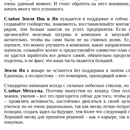
очень удачный момент. И стоит обратить на него внимание,
начать много чего успешного.
Слабая Земля Инь и Ян
нуждается в поддержке и сейчас 
создавайте сообщества, знакомьтесь, восстанавливайте конта
рядом, тем больше шансов на успех предприятия. Если
организуйте мозговые штурмы в компании и запускай
желательно, чтобы вы сами были не на главных ролях. Ес
оцените, что можно улучшить в компании, какие направлени
оценили, созывайте коллег и предоставляйте совместно
план 
ли удастся заработать все деньги самой, обя
зательно предусм
поделена, и не факт, что ваша часть
окажется большей.
Земля Ян
в январе не останется без поддержки в любом с
Единицы, а по-простому – это помощник, приходящий извне –
Стандартно начинаем всегда с сильных небесных стволов, но 
Слабые Металлы
. Поэтому выпустим их вперед. Они пол
знания, умения – все это пригодится сейчас для того, чтобы 
– проявлять активность, настойчиво двигаться к своей цел
учиться; но не очень рационально, так как месяц лучше
потрат
позиции, создать задел на будущее, тем более
что следующий г
Хороший месяц для принятия реше
ний – как о карьере, так
покупках.