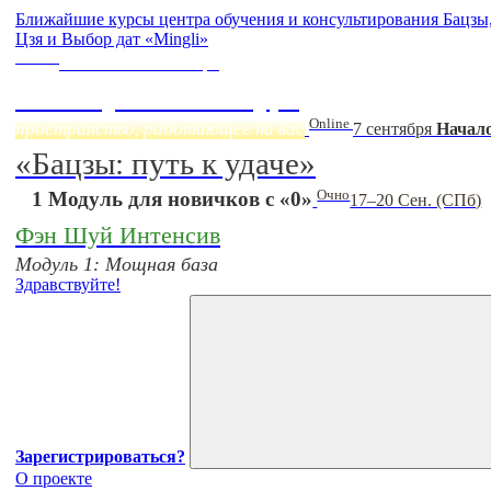
Ближайшие курсы центра обучения и консультирования Бацз
Цзя и Выбор дат «Mingli»
Online
Начало:
23 Сентября
Фэн Шуй онлайн-курс
Online
пространство, работающее на вас
7 сентября
Начало
«Бацзы: путь к удаче»
Очно
1 Модуль для новичков с «0»
17–20 Сен. (СПб)
Фэн Шуй Интенсив
Модуль 1: Мощная база
Здравствуйте!
Зарегистрироваться?
О проекте