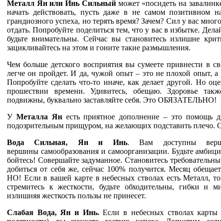
Металл Ян или Инь Сильный
может «посидеть на завалинк
начать действовать, пусть даже в не самом позитивном н
грандиозного успеха, но терять время? Зачем? Сил у вас много,
отдать. Попробуйте поделиться тем, что у вас в избытке. Дел
будьте внимательны. Сейчас вы становитесь излишне кри
т
зацикливайтесь на этом и гоните такие размышления.
Чем больше детского восприятия вы сумеете привнести в с
легче он пройдет. И да, чужой опыт – это не плохой опыт, 
Попробуйте сделать что-то иначе, как делает другой. Но оце
прошествии времени. Удивитесь, обещаю. Здоровье так
подвижны, буквально заставляйте себя. Это ОБЯЗАТЕЛЬНО!
У
Металла Ян
есть приятное дополнение – это помощь 
подозрительным прищуром, на желающих подставить плечо. 
Вода Сильная, Ян и Инь
. Вам доступны верш
вершины
самообразования и самоорганизации. Будьте амбиц
бойтесь! Совершайте задуманное. Становитесь требовательны к
добиться от себя же, сейчас 100% получится. Месяц обеща
НО! Если в вашей карте в небесных стволах есть Металл, т
стремитесь к жесткости, будьте обходительны, гибки и 
излишняя жесткость пользы не принесет.
Слабая Вода, Ян и Инь.
Если в небесных стволах карты