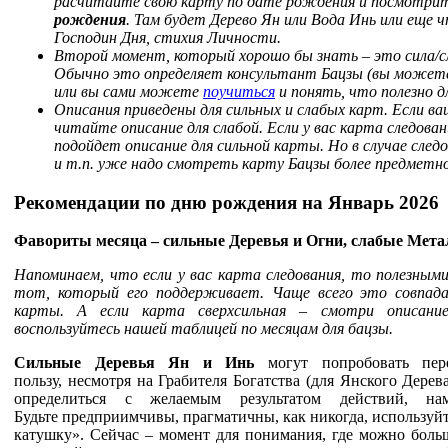
расчитайте свою карту по дате рождения и посмотри
рождения
. Там будет Дерево Ян или Вода Инь или еще 
Господин Дня, стихия Личности.
Второй момент, который хорошо бы знать – это сила/
Обычно это определяет консультант Бацзы (вы можете
или вы сами можете
поучиться
и понять, что полезно 
Описания приведены для сильных и слабых карт. Если ва
читайте описание для слабой. Если у вас карта следовани
подойдет описание для сильной карты. Но в случае следо
и т.п. уже надо смотреть карту Бацзы более предметно
Рекомендации по дню рождения на Январь 2026
Фавориты месяца – сильные Деревья и Огни, слабые Мета
Напоминаем, что если у вас карта следования, то полезным
тот, который его поддерживает. Чаще всего это совпада
карты. А если карта сверхсильная – смотри описани
воспользуйтесь нашей таблицей по месяцам для бацзы.
Сильные Деревья Ян и Инь
могут попробовать пе
пользу,
несмотря на Грабителя Богатства (для Янского Дерева
определиться с желаемым результатом действий, н
Будьте
предприимчивы, прагматичны, как никогда, используйт
катушку». Сейчас – момент для понимания, где можно больш