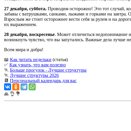
27 декабря, суббота.
Проводим осторожно! Это тот случай, ко
забавы с ватрушками, санками, лыжами и горками на завтра. О
Взрослым же стоит осторожнее вести себя за рулем и на доро
их выражением.
28 декабря, воскресенье
.
Может отличиться недопонимание и к
возникнуть чувство, что вы запутались. Важные дела лучше н
Всем мира и добра!
📖
Как читать недельки
(статья)
✅
Как узнать, что вам полезно
🏃
Больше прогулок - Лучшие структуры
🏃
Лучшие структуры 2026
📆
Персональный календарь для вас
🙏
👌
💐