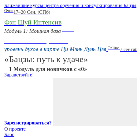
Ближайшие курсы центра обучения и консультирования Бацзы
Очно
17–20 Сен. (СПб)
Фэн Шуй Интенсив
Online
Модуль 1: Мощная база
16 августа 11:00
Тонкие настройки
Online
уровень духов в карте Ци Мэнь Дунь Цзя
7 сентя
«Бацзы: путь к удаче»
1 Модуль для новичков с «0»
Здравствуйте!
Зарегистрироваться?
О проекте
Блог