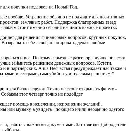
ут для покупки подарков на Новый Год.
елек: вообще, Устранение обычно не подходит для позитивных
и проектов, земляных работ. Поддержка благородных звезд
но слабым стоит именно сегодня начинать важные проекты.
 подойдет для решения финансовых вопросов, крупных покупок,
Возвращать себе - своё, планировать, делать любые
ориться и все. Поэтому серьезные разговоры лучше не вести,
. Лучше займитесь решением денежных вопросов.
Кстати,
 и в партнерских. А ша Несчастья предупреждает нас также и
атьями и сестрами, самоубийству и пулевым ранениям.”
ош для бизнес сделок. Точно не стоит открывать фирму -
 Собакам этот четверг точно не подойдет.
 обещает помощь в исцелении, исполнении желаний,
ы или музыку, а увидеть - поющего и/или необычно одетого
ньги, работа с важными документами. Зато звезды Добродетели
с субботы.