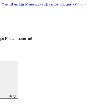
, Фэн Шуй, Ци Мэнь Дунь Цзя и Выбор дат «Mingli»
бря
Начало занятий
Вход