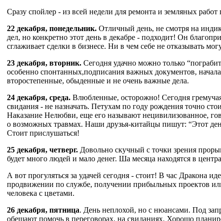
Сразу спойлер - из всей недели для ремонта и земляных рабо
22 декабря, понедельник.
Отличный день, не смотря на индик
дел, но конкретно этот день в декабре - подходит! Он благопр
сглаживает сделки в бизнесе. Ни в чем себе не отказывать мо
23 декабря, вторник.
Сегодня удачно можно только “пограбить
особенно спонтанных,подписания важных документов, начала по
второстепенные, обыденные и не очень важные дела.
24 декабря, среда.
Влюбленные, осторожно! Сегодня гремучая 
свидания - не назначать. Петухам по году рождения точно с
Наказание Нелюбви, еще его называют нецивилизованное, гово
о возможных травмах. Наши друзья-китайцы пишут: “Этот ден
Стоит прислушаться!
25 декабря, четверг.
Довольно скучный с точки зрения прорыв
будет много людей и мало денег. Ша месяца находятся в центр
А вот прогуляться за удачей сегодня - стоит! В час Дракона 
продвижении по службе, получении прибыльных проектов или
человека с цветами.
26 декабря, пятница
. День неплохой, но с нюансами. Под за
обещают помочь в переговорах, на свиданиях. Хорошо планиро