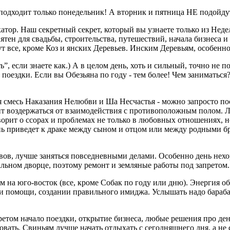
т подходит только понедельник! А вторник и пятница НЕ подойд
атор. Наш секретный секрет, который вы узнаете только из Нед
иятен для свадьбы, строительства, путешествий, начала бизнеса 
гут все, кроме Коз и янских Деревьев. Инским Деревьям, особен
”, если знаете как.) А в целом день, хоть и сильный, точно не
ездки. Если вы Обезьяна по году - тем более! Чем заниматься? 
смесь Наказания Нелюбви и Ша Несчастья - можно запросто посс
тоит воздержаться от взаимодействия с противоположным полом
рит о ссорах и проблемах не только в любовных отношениях, но
ь приведет к драке между сыном и отцом или между родными бр
ов, лучше заняться повседневными делами. Особенно день нехор
альном дворце, поэтому ремонт и земляные работы под запретом.
идем на юго-восток (все, кроме Собак по году или дню). Энергия
 помощи, создании правильного имиджа. Услышать надо барабан
претом начало поездки, открытие бизнеса, любые решения про де
вать. Свиньям лучше начать отдыхать с сегодняшнего дня, а не 