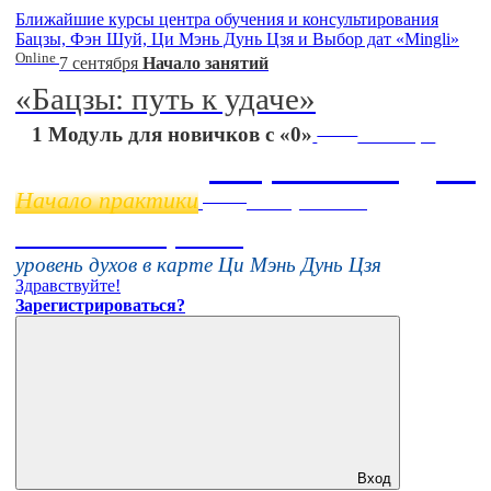
Ближайшие курсы центра обучения и консультирования
Бацзы, Фэн Шуй, Ци Мэнь Дунь Цзя и Выбор дат «Mingli»
Online
7 сентября
Начало занятий
«Бацзы: путь к удаче»
Online
1 Модуль для новичков с «0»
11 ноября
Бацзы 2 Модуль
Начало практики
Online
16 августа 11:00
Тонкие настройки
уровень духов в карте Ци Мэнь Дунь Цзя
Здравствуйте!
Зарегистрироваться?
Вход