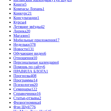
Книги
5
Компасы Лопань
1
Конкурс
21
Консультации
1
Курсы
4
Летящие звёзды
42
Лирика
20
Магазин
1
Мобильные приложения
17
Недельки
378
Новости
131
Обучающее видео
6
Отношения
10
Персональные календари
4
Помощь по сайту
6
ПРАВИЛА БЛОГА
1
Прогнозы
408
Программы
14
Психология
20
Семинары
122
Справочники
16
Статьи-отзывы
2
Физиогномика
4
Фэн Шуй
776