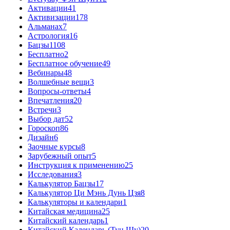
Активации
41
Активизации
178
Альманах
7
Астрология
16
Бацзы
1108
Бесплатно
2
Бесплатное обучение
49
Вебинары
48
Волшебные вещи
3
Вопросы-ответы
4
Впечатления
20
Встречи
3
Выбор дат
52
Гороскоп
86
Дизайн
6
Заочные курсы
8
Зарубежный опыт
5
Инструкция к применению
25
Исследования
3
Калькулятор Бацзы
17
Калькулятор Ци Мэнь Дунь Цзя
8
Калькуляторы и календари
1
Китайская медицина
25
Китайский календарь
1
Китайский Календарь (Тун Шу)
20