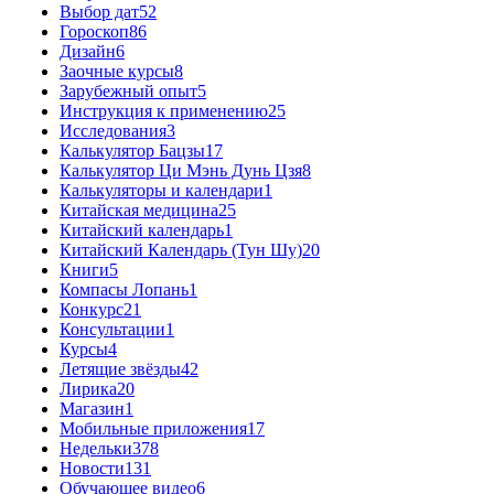
Выбор дат
52
Гороскоп
86
Дизайн
6
Заочные курсы
8
Зарубежный опыт
5
Инструкция к применению
25
Исследования
3
Калькулятор Бацзы
17
Калькулятор Ци Мэнь Дунь Цзя
8
Калькуляторы и календари
1
Китайская медицина
25
Китайский календарь
1
Китайский Календарь (Тун Шу)
20
Книги
5
Компасы Лопань
1
Конкурс
21
Консультации
1
Курсы
4
Летящие звёзды
42
Лирика
20
Магазин
1
Мобильные приложения
17
Недельки
378
Новости
131
Обучающее видео
6