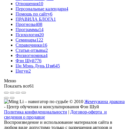
Отношения
10
Персональные календари
4
Помощь по сайту
6
ПРАВИЛА БЛОГА
1
Прогнозы
408
Программы
14
Психология
20
Семинары
122
Справочники
16
Статьи-отзывы
2
Физиогномика
4
Фэн Шуй
776
Ци Мэнь Дунь Цзя
645
Цигун
2
Меню
Показать все
61
© 2010
Жемчужина дракона
- Центр обучения и консультирования Фэн Шуй
Политика конфиденциальности
|
Договор-оферта и
сведения о продавце
Воспроизведение и использование материалов сайта в
любом виде допустимо только с разрешения авторов и