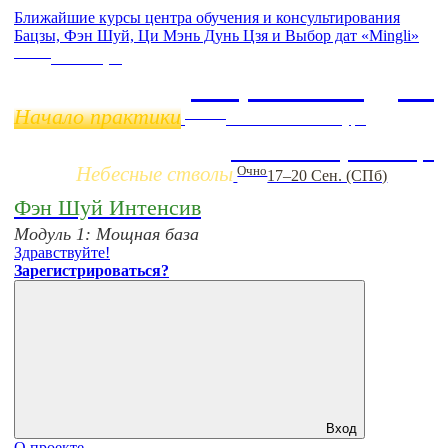
Ближайшие курсы центра обучения и консультирования
Бацзы, Фэн Шуй, Ци Мэнь Дунь Цзя и Выбор дат «Mingli»
Online
11 ноября
Бацзы 2 Модуль
Начало практики
Заочно
НОВЫЙ online-курс
Жизнь по фазам Ци
Небесные стволы
Очно
17–20 Сен. (СПб)
Фэн Шуй Интенсив
Модуль 1: Мощная база
Здравствуйте!
Зарегистрироваться?
Вход
О проекте