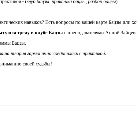
практикой» (
клуб бацзы, практика бацзы, разбор бацзы
)
рактических навыков?
Есть вопросы по вашей карте Бацзы или хо
ытую встречу в клубе Бацзы
с преподавателями Анной Зайцев
раммы Бацзы.
аша теория гармонично соединилась с практикой.
пониманию своей судьбы!