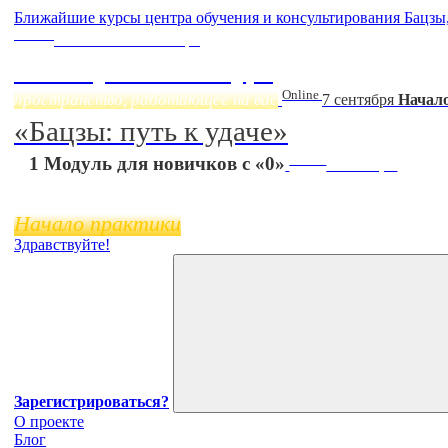
Ближайшие курсы центра обучения и консультирования Бацзы
Online
Начало:
23 Сентября
Фэн Шуй онлайн-курс
Online
пространство, работающее на вас
7 сентября
Начало
«Бацзы: путь к удаче»
Online
1 Модуль для новичков с «0»
11 ноября
Начало практики
Здравствуйте!
Зарегистрироваться?
О проекте
Блог