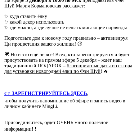
На эфире
5 декабря в 16:00 по Мск
преподаватель Фэн
Шуй Мария Кормановская расскажет:
✨ куда ставить ёлку
✨ какой декор использовать
✨ где можно, а где лучше не вешать мигающие гирлянды
Подготовьте дом к новому году правильно – активизируя
Ци процветания вашего жилища! 😉
🎁 Но и это ещё не всё! Всех, кто зарегистрируется и будет
присутствовать на прямом эфире 5 декабря – ждёт наш
традиционный ПОДАРОК –
благоприятные даты и сектора
для установки новогодней ёлки по Фэн Шуй
! 🔥
👉
ЗАРЕГИСТРИРУЙТЕСЬ ЗДЕСЬ
,
чтобы получить напоминание об эфире и запись видео в
личном кабинете MingLi.
Присоединяйтесь, будет ОЧЕНЬ много полезной
информации! ❗