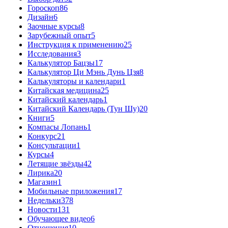
Гороскоп
86
Дизайн
6
Заочные курсы
8
Зарубежный опыт
5
Инструкция к применению
25
Исследования
3
Калькулятор Бацзы
17
Калькулятор Ци Мэнь Дунь Цзя
8
Калькуляторы и календари
1
Китайская медицина
25
Китайский календарь
1
Китайский Календарь (Тун Шу)
20
Книги
5
Компасы Лопань
1
Конкурс
21
Консультации
1
Курсы
4
Летящие звёзды
42
Лирика
20
Магазин
1
Мобильные приложения
17
Недельки
378
Новости
131
Обучающее видео
6
Отношения
10