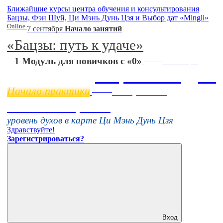
Ближайшие курсы центра обучения и консультирования
Бацзы, Фэн Шуй, Ци Мэнь Дунь Цзя и Выбор дат «Mingli»
Online
7 сентября
Начало занятий
«Бацзы: путь к удаче»
Online
1 Модуль для новичков с «0»
11 ноября
Бацзы 2 Модуль
Начало практики
Online
16 августа 11:00
Тонкие настройки
уровень духов в карте Ци Мэнь Дунь Цзя
Здравствуйте!
Зарегистрироваться?
Вход