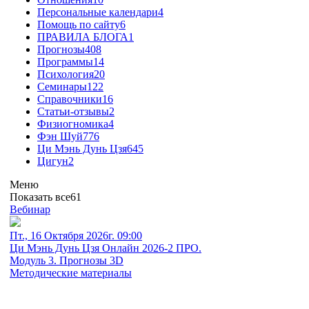
Персональные календари
4
Помощь по сайту
6
ПРАВИЛА БЛОГА
1
Прогнозы
408
Программы
14
Психология
20
Семинары
122
Справочники
16
Статьи-отзывы
2
Физиогномика
4
Фэн Шуй
776
Ци Мэнь Дунь Цзя
645
Цигун
2
Меню
Показать все
61
Вебинар
Пт., 16 Октября 2026г. 09:00
Ци Мэнь Дунь Цзя Онлайн 2026-2 ПРО.
Модуль 3. Прогнозы 3D
Методические материалы