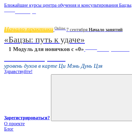
Ближайшие курсы центра обучения и консультирования Бацзы
Online
11 ноября
Начало практики
Online
7 сентября
Начало занятий
«Бацзы: путь к удаче»
Online
1 Модуль для новичков с «0»
16 августа 11:00
Тонкие настройки
уровень духов в карте Ци Мэнь Дунь Цзя
Здравствуйте!
Зарегистрироваться?
О проекте
Блог