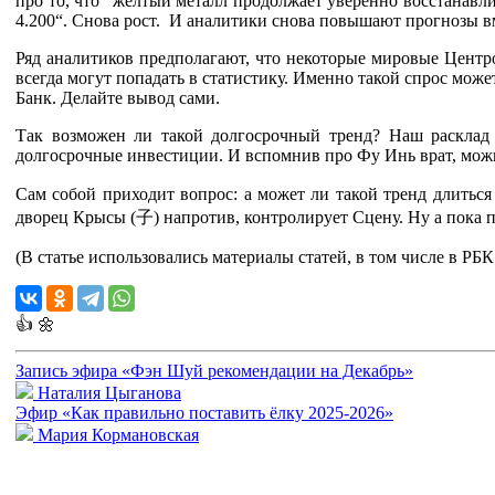
про то, что “желтый металл продолжает уверенно восстанавл
4.200“. Снова рост. И аналитики снова повышают прогнозы вм
Ряд аналитиков предполагают, что некоторые мировые Центро
всегда могут попадать в статистику. Именно такой спрос може
Банк. Делайте вывод сами.
Так возможен ли такой долгосрочный тренд? Наш расклад 
долгосрочные инвестиции. И вспомнив про Фу Инь в
Сам собой приходит вопрос: а может ли такой тренд длиться
дворец Крысы (
子
) напротив, контролирует Cцену. Ну а пока 
(В статье использовались материалы статей, в том числе в РБК з
👍
🌼
Запись эфира «Фэн Шуй рекомендации на Декабрь»
Наталия Цыганова
Эфир «Как правильно поставить ёлку 2025-2026»
Мария Кормановская