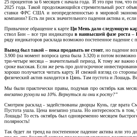
25 процентов за 6 месяцев с начала года. И это при том, что
2025 года. Такой продолжающийся стремительный рост объя
ставки ФРС США и неопределенностью в мировой экономике
компании? Есть ли риск значительного падения актива и, если 
Привычное обращение к карте
Ци Мень дало следующую ка
ствол Бин – все три индикатора
в наивысшей фазе роста –
ряду индикаторов расклада возможно постепенное падение с 
Вывод был такой – пока продавать не стоит
, но падение в
3.900 (на момент вопроса цена была 3.320) и потом возможно 
три-четыре месяца – значительный период. К тому же важно п
сроке высокая. Если же речь про долгосрочное инвестирование,
хорошо получается читать карту. И свежий взгляд со сторон
физический актив находится в Цянь. Там пустота и Лошадь. В
Мы были практически правы, подумав про октябрь как меся
внезапно рухнули на 10%. Вернуться ли они к росту?”
Смотрим расклад - задействованы дворцы Кунь, где врата См
Пустота ушла. Цена внезапно упала. Но интересность в том,
Лошадь! То есть октябрь был одновременно месяцем быстрог
полярность!
Так будет ли тренд на постепенное падение актива или это 