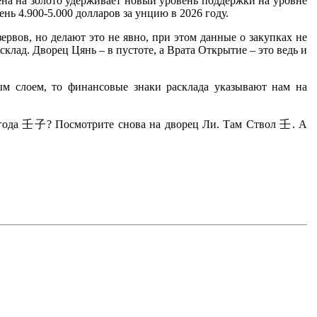
ена на золото удерживает новый уровень поддержки на уровне
нь 4.900-5.000 долларов за унцию в 2026 году.
рвов, но делают это не явно, при этом данные о закупках не
клад. Дворец Цянь – в пустоте, а Врата Открытие – это ведь и
ым слоем, то финансовые знаки расклада указывают нам на
 года
壬
子
? Посмотрите снова на дворец Ли. Там Ствол
壬
. А