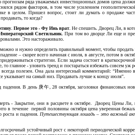
 по прогнозам ряда уважаемых инвестиционных домов цена должн
снялся рядом факторов, в том числе усилением геополитическ
 в целом. Пришел вопрос, стоит ли думать о продаже части
продавать, то когда?
ртину
.
Первое это - Фу Инь врат
. Не спешить. Дворец Ли, в ко
 Императорский Светильник
. При том во дворце Ли еще и пр
провалами. Это настораживало.
озможно и нужно определить правильный момент, чтобы продать 
падение – скорее всего начиная с июля, в августе, потом в окт
ридерживаться стратегии. Если задача состоит в краткосрочно
 то главное - уловить тренд и постараться избежать совсем уж р
ы всегда полезен. Она дала интересный комментарий: “Именно 
се указывает на самый низ. Продавать лучше к концу июля”.
ц падения. В день
庚
午
, 28 октября, заголовки финансовых н
ерть - Закрытие, они в расцвете в октябре. Дворец Цены Ли, 
 что в течение первой половины октября цена уверенная бежала
о роста и падения.
Путешествующая лошадь – это важный ак
долгосрочный устойчивый рост с некоторой периодической корре