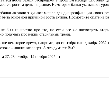
иваться после резкой распродажи в прошлом месяце. Спотовая ц
есте с ростом цены на рынке. Некоторые банки указывают урове
банки активно закупают металл для диверсификации своих резе
т быть основной причиной роста актива. Посмотрите опять на рас
не был конкретно про это, но если все же посмотреть втор
рат, можно подумать про некий стабильный тренд.
 еще некоторое время, например до сентября или декабря 2032
похоже – движение вверх. А что думаете Вы?
а 27, 28 октября, 14 ноября 2025 г.)