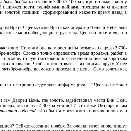
а была бы быть на уровне 3.000-3.100 за унцию только к концу
ой напряженности, тарифными войнами, трендом на снижение
 золотой позиции, сформированной какое-то время назад в
тором Врата Сцены, сами Врата как оператор Цены и Небесный
екрасные многообещающие структуры. Цена на пике и еще по
частично. По моим оценкам рост цены возможен еще до 3.700-
ябре-ноябре. Сложно точно определить время продажи, разбег в
й торговле, то чувствительность к изменению цен на коротком
езких провалов. Чтобы посоветоваться, я написала другу. У нее
в октябре-ноябре возможно проседание цены. Само золото как
овостей пестрили следующей информацией –
“Цены на золото
и сам Дворец Цянь, где золото, задействовал месяц Бин Сюй.
 вверх, достигнув 4.360 за унцию! И это тоже Октябрь и там
тиватор событий
. И события могут иметь противоположную
кцией? Сейчас середина ноября. Заголовки газет вновь пишут