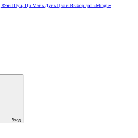
, Фэн Шуй, Ци Мэнь Дунь Цзя и Выбор дат «Mingli»
online-курс
Вход