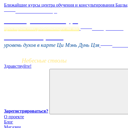
Ближайшие курсы центра обучения и консультирования Бацзы
Online
Начало:
23 Сентября
Фэн Шуй онлайн-курс
Online
пространство, работающее на вас
16 августа 11:00
Тонкие настройки
Заочно
уровень духов в карте Ци Мэнь Дунь Цзя
НОВЫЙ 
Небесные стволы
Здравствуйте!
Зарегистрироваться?
О проекте
Блог
Магазин