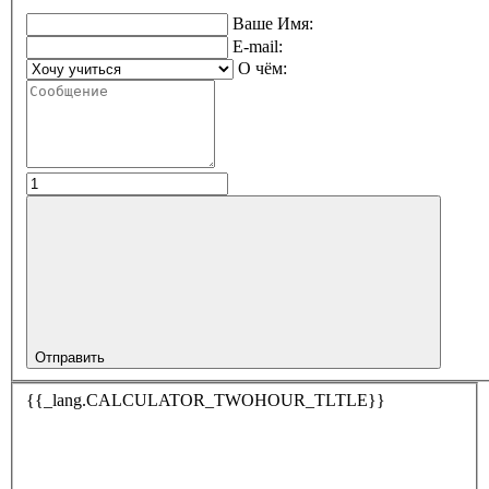
Ваше Имя:
E-mail:
О чём:
Отправить
{{_lang.CALCULATOR_TWOHOUR_TLTLE}}