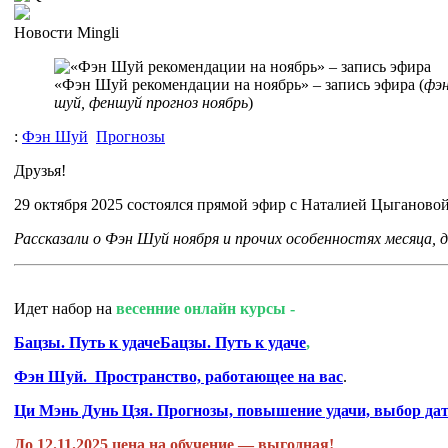
Новости Mingli
«Фэн Шуй рекомендации на ноябрь» – запись эфира (
фэн
шуй, феншуй прогноз ноябрь
)
:
Фэн Шуй
Прогнозы
Друзья!
29 октября 2025 состоялся
прямой эфир с Наталией Цыгановой
Рассказали о Фэн Шуй ноября и прочих особенностях месяца, д
Идет набор на
весенние
онлайн курсы -
Бацзы. Путь к удаче
Бацзы. Путь к удаче
,
Фэн Шуй. Пространство, работающее на вас
.
Ци Мэнь Дунь Цзя. Прогнозы, повышение удачи, выбор дат
До 12.11.2025 цена на обучение — выгодная!