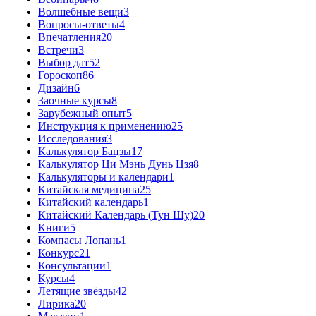
Волшебные вещи
3
Вопросы-ответы
4
Впечатления
20
Встречи
3
Выбор дат
52
Гороскоп
86
Дизайн
6
Заочные курсы
8
Зарубежный опыт
5
Инструкция к применению
25
Исследования
3
Калькулятор Бацзы
17
Калькулятор Ци Мэнь Дунь Цзя
8
Калькуляторы и календари
1
Китайская медицина
25
Китайский календарь
1
Китайский Календарь (Тун Шу)
20
Книги
5
Компасы Лопань
1
Конкурс
21
Консультации
1
Курсы
4
Летящие звёзды
42
Лирика
20