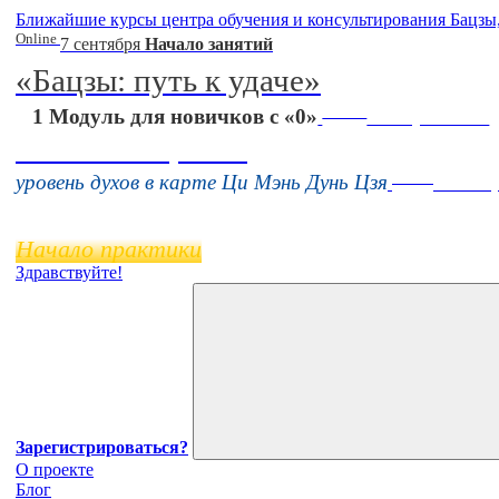
Ближайшие курсы центра обучения и консультирования Бацзы
Online
7 сентября
Начало занятий
«Бацзы: путь к удаче»
Online
1 Модуль для новичков с «0»
16 августа 11:00
Тонкие настройки
Online
уровень духов в карте Ци Мэнь Дунь Цзя
11 нояб
Начало практики
Здравствуйте!
Зарегистрироваться?
О проекте
Блог