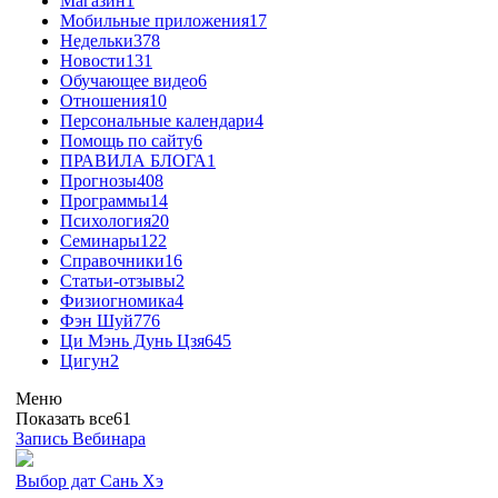
Магазин
1
Мобильные приложения
17
Недельки
378
Новости
131
Обучающее видео
6
Отношения
10
Персональные календари
4
Помощь по сайту
6
ПРАВИЛА БЛОГА
1
Прогнозы
408
Программы
14
Психология
20
Семинары
122
Справочники
16
Статьи-отзывы
2
Физиогномика
4
Фэн Шуй
776
Ци Мэнь Дунь Цзя
645
Цигун
2
Меню
Показать все
61
Запись Вебинара
Выбор дат Сань Хэ