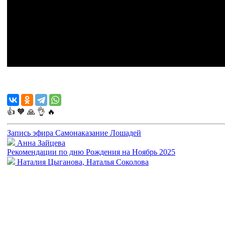
👍
🧡
🙏
👌
🔥
Запись эфира Самонаказание Лошадей
Анна Зайцева
Рекомендации по дню Рождения на Ноябрь 2025
Наталия Цыганова, Наталья Соколова