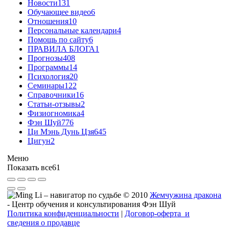
Новости
131
Обучающее видео
6
Отношения
10
Персональные календари
4
Помощь по сайту
6
ПРАВИЛА БЛОГА
1
Прогнозы
408
Программы
14
Психология
20
Семинары
122
Справочники
16
Статьи-отзывы
2
Физиогномика
4
Фэн Шуй
776
Ци Мэнь Дунь Цзя
645
Цигун
2
Меню
Показать все
61
© 2010
Жемчужина дракона
- Центр обучения и консультирования Фэн Шуй
Политика конфиденциальности
|
Договор-оферта и
сведения о продавце