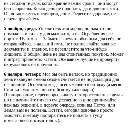
на сегодня те дела, когда крайне важны сроки - они могут
быть сорваны. Козам день не подойдет, да и для иньского
Огня также есть предупреждение - берегите здоровье, не
перенапрягайтесь.
5 ноября, среда.
Управитель дня хорош, но нам это не
поможет - и силы у дня маловато, и ша Ограбления все
портит. Ну что ж… Займитесь чем-то обычным для себя, не
отправляйтесь в дальний путь, не подписывайте важные
документы и, главное, не переплатите за что-нибудь
лишнего. В общем, день не для спонтанных покупок. Может
и штраф прилететь, кстати. Обезьянам лучше не проверять
окружающих на прочность.
6 ноября, четверг.
Мог бы быть неплох, но традиционно
день накануне смены сезона считается не подходящим для
начинаний. Особенно когда осень меняется на зиму (а месяц
Свиньи - уже зима по китайскому календарю).
Планирование, переговоры, какие-то второстепенные дела -
но не начинайте ничего существенного и не принимайте
важных решений, в первую очередь, если вы Петух, или
Земля вам не полезна. Кстати, сегодня довольно просто
заболеть, поэтому постарайтесь не попасть в гущу
шмыгающей носами толпы).