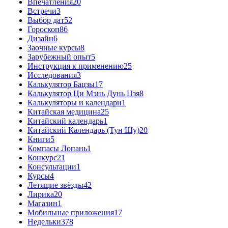
Впечатления
20
Встречи
3
Выбор дат
52
Гороскоп
86
Дизайн
6
Заочные курсы
8
Зарубежный опыт
5
Инструкция к применению
25
Исследования
3
Калькулятор Бацзы
17
Калькулятор Ци Мэнь Дунь Цзя
8
Калькуляторы и календари
1
Китайская медицина
25
Китайский календарь
1
Китайский Календарь (Тун Шу)
20
Книги
5
Компасы Лопань
1
Конкурс
21
Консультации
1
Курсы
4
Летящие звёзды
42
Лирика
20
Магазин
1
Мобильные приложения
17
Недельки
378