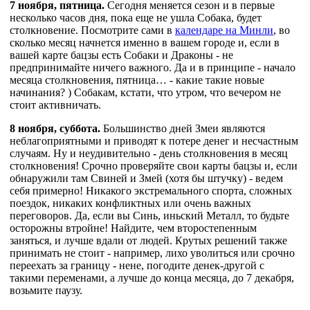
7 ноября, пятница.
Сегодня меняется сезон и в первые
несколько часов дня, пока еще не ушла Собака, будет
столкновение. Посмотрите сами в
календаре
на Минли
, во
сколько месяц начнется именно в вашем городе и, если в
вашей карте бацзы есть Собаки и Драконы - не
предпринимайте ничего важного. Да и в принципе - начало
месяца столкновения, пятница… - какие такие новые
начинания? ) Собакам, кстати, что утром, что вечером не
стоит активничать.
8 ноября, суббота.
Большинство дней Змеи являются
неблагоприятными и приводят к потере денег и несчастным
случаям. Ну и неудивительно - день столкновения в месяц
столкновения! Срочно проверяйте свои карты бацзы и, если
обнаружили там Свиней и Змей (хотя бы штучку) - ведем
себя примерно! Никакого экстремального спорта, сложных
поездок, никаких конфликтных или очень важных
переговоров. Да, если вы Синь, иньский Металл, то будьте
осторожны втройне! Найдите, чем второстепенным
заняться, и лучше вдали от людей. Крутых решений также
принимать не стоит - например, лихо уволиться или срочно
переехать за границу - нене, погодите денек-другой с
такими переменами, а лучше до конца месяца, до 7 декабря,
возьмите паузу.