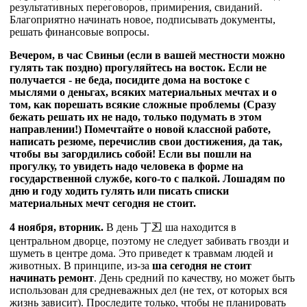
результативных переговоров, примирения, свиданий.
Благоприятно начинать новое, подписывать документы,
решать финансовые вопросы.
Вечером, в час Свиньи (если в вашей местности можно
гулять так поздно) прогуляйтесь на восток. Если не
получается - не беда, посидите дома на востоке с
мыслями о деньгах, всяких материальных мечтах и о
том, как порешать всякие сложные проблемы (Сразу
бежать решать их не надо, только подумать в этом
направлении!) Помечтайте о новой классной работе,
написать резюме, перечислив свои достижения, да так,
чтобы вы загордились собой! Если вы пошли на
прогулку, то увидеть надо человека в форме на
государственной службе, кого-то с палкой. Лошадям по
дню и году ходить гулять или писать списки
материальных мечт сегодня не стоит.
4 ноября, вторник.
В день
丁
丒 ша находится в
центральном дворце, поэтому не следует забивать гвозди и
шуметь в центре дома. Это приведет к травмам людей и
животных. В принципе, из-за
ша сегодня не стоит
начинать ремонт
. День средний по качеству, но может быть
использован для средневажных дел (не тех, от которых вся
жизнь зависит). Проследите только, чтобы не планировать