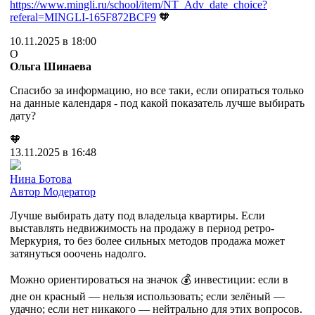
https://www.mingli.ru/school/item/NT_Adv_date_choice?
referal=MINGLI-165F872BCF9
🧡
10.11.2025 в 18:00
О
Ольга Шинаева
Спасибо за информацию, но все таки, если опираться только
на данные календаря - под какой показатель лучше выбирать
дату?
🧡
13.11.2025 в 16:48
Нина Ботова
Автор
Модератор
Лучше выбирать дату под владельца квартиры. Если
выставлять недвижимость на продажу в период ретро-
Меркурия, то без более сильных методов продажа может
затянуться ооочень надолго.
Можно ориентироваться на значок 💰 инвестиции: если в
дне он красный — нельзя использовать; если зелёный —
удачно; если нет никакого — нейтрально для этих вопросов.