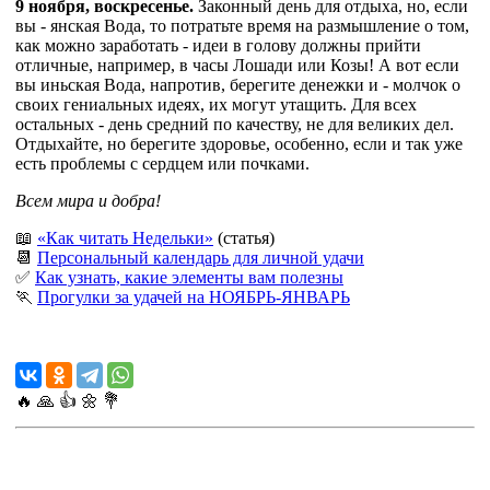
9 ноября, воскресенье.
Законный день для отдыха, но, если
вы - янская Вода, то потратьте время на размышление о том,
как можно заработать - идеи в голову должны прийти
отличные, например, в часы Лошади или Козы! А вот если
вы иньская Вода, напротив, берегите денежки и - молчок о
своих гениальных идеях, их могут утащить. Для всех
остальных - день средний по качеству, не для великих дел.
Отдыхайте, но берегите здоровье, особенно, если и так уже
есть проблемы с сердцем или почками.
Всем мира и добра!
📖
«Как читать Недельки»
(статья)
📆
Персональный календарь для личной удачи
✅
Как узнать, какие элементы вам полезны
🏃
Прогулки за удачей на НОЯБРЬ-ЯНВАРЬ
🔥
🙏
👍
🌼
💐