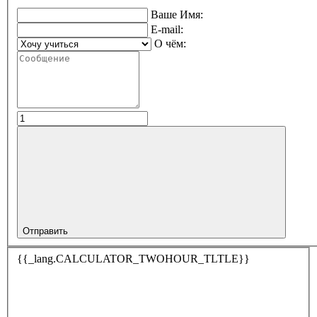
Ваше Имя:
E-mail:
О чём:
Отправить
{{_lang.CALCULATOR_TWOHOUR_TLTLE}}