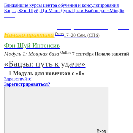
Ближайшие курсы центра обучения и консультирования
Бацзы, Фэн Шуй, Ци Мэнь Дунь Цзя и Выбор дат «Mingli»
Online
11 ноября
Бацзы 2 Модуль
Начало практики
Очно
17–20 Сен. (СПб)
Фэн Шуй Интенсив
Online
Модуль 1: Мощная база
7 сентября
Начало занятий
«Бацзы: путь к удаче»
1 Модуль для новичков с «0»
Здравствуйте!
Зарегистрироваться?
Вход