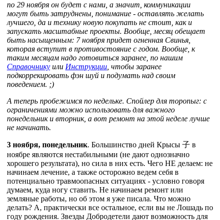
по 29 ноября он будет с нами, а значит, коммуникации
могут быть затруднены, понимание - оставлять желать
лучшего, да и технику новую покупать не стоит, как и
запускать масштабные проекты. Вообще, месяц обещает
быть насыщенным: 7 ноября придет огненная Свинья,
которая вступит в противостояние с годом.
Вообще, к
таким месяцам надо готовиться заранее, по нашим
Справочнику
или
Инструкции
, чтобы заранее
подкоррекировать фэн шуй и подумать над своим
поведением. ;)
А теперь пробежимся по недельке. Спойлер для торопыг: с
ограничениями можно использовать для важного
понедельник и вторник, а вот ремонт на этой неделе лучше
не начинать.
3 ноября, понедельник
. Большинство дней Крысы
子
в
ноябре являются нестабильными (не дают однозначно
хорошего результата), но сила в них есть. Чего НЕ делаем: не
начинаем лечение, а также осторожно ведем себя в
потенциально травмоопасных ситуациях - условно говоря
думаем, куда ногу ставить. Не начинаем ремонт или
земляные работы, но об этом я уже писала. Что можно
делать? А, практически все остальное, если вы не Лошадь по
году рождения. Звезды Добродетели дают возможность для