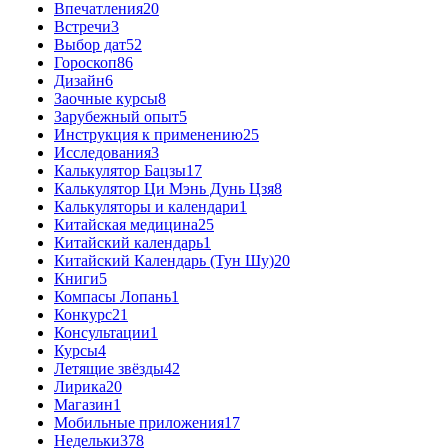
Впечатления
20
Встречи
3
Выбор дат
52
Гороскоп
86
Дизайн
6
Заочные курсы
8
Зарубежный опыт
5
Инструкция к применению
25
Исследования
3
Калькулятор Бацзы
17
Калькулятор Ци Мэнь Дунь Цзя
8
Калькуляторы и календари
1
Китайская медицина
25
Китайский календарь
1
Китайский Календарь (Тун Шу)
20
Книги
5
Компасы Лопань
1
Конкурс
21
Консультации
1
Курсы
4
Летящие звёзды
42
Лирика
20
Магазин
1
Мобильные приложения
17
Недельки
378