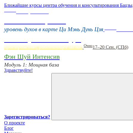
Ближайшие курсы центра обучения и консультирования Бацзы
Online
16 августа 11:00
Тонкие настройки
Online
уровень духов в карте Ци Мэнь Дунь Цзя
Начало
Фэн Шуй онлайн-курс
Очно
пространство, работающее на вас
17–20 Сен. (СПб)
Фэн Шуй Интенсив
Модуль 1: Мощная база
Здравствуйте!
Зарегистрироваться?
О проекте
Блог