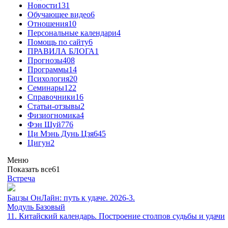
Новости
131
Обучающее видео
6
Отношения
10
Персональные календари
4
Помощь по сайту
6
ПРАВИЛА БЛОГА
1
Прогнозы
408
Программы
14
Психология
20
Семинары
122
Справочники
16
Статьи-отзывы
2
Физиогномика
4
Фэн Шуй
776
Ци Мэнь Дунь Цзя
645
Цигун
2
Меню
Показать все
61
Встреча
Бацзы ОнЛайн: путь к удаче. 2026-3.
Модуль Базовый
11. Китайский календарь. Построение столпов судьбы и удачи