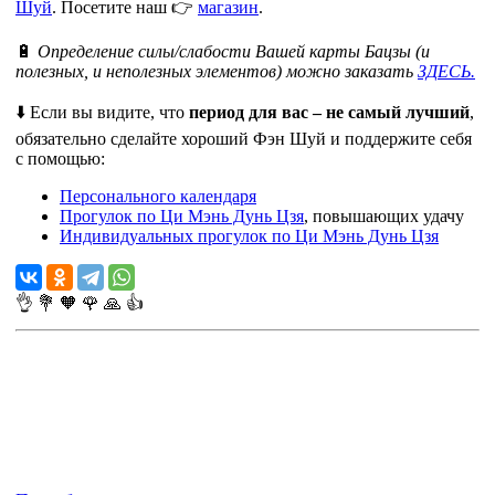
Шуй
. Посетите наш 👉
магазин
.
🔋
Определение силы/слабости Вашей карты Бацзы (и
полезных, и неполезных элементов) можно заказать
ЗДЕСЬ.
⬇️ Если вы видите, что
период для вас – не самый лучший
,
обязательно сделайте хороший Фэн Шуй и поддержите себя
с помощью:
Персонального календаря
Прогулок по Ци Мэнь Дунь Цзя
, повышающих удачу
Индивидуальных прогулок по Ци Мэнь Дунь Цзя
👌
💐
🧡
🌹
🙏
👍