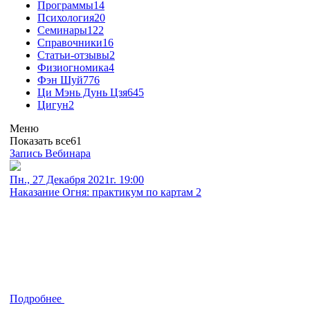
Программы
14
Психология
20
Семинары
122
Справочники
16
Статьи-отзывы
2
Физиогномика
4
Фэн Шуй
776
Ци Мэнь Дунь Цзя
645
Цигун
2
Меню
Показать все
61
Запись Вебинара
Пн., 27 Декабря 2021г. 19:00
Наказание Огня: практикум по картам 2
Подробнее