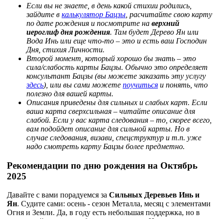
Если вы не знаете, в день какой стихии родились,
зайдите в
калькулятор Бацзы
, расчитайте свою карту
по дате рождения и посмотрите на
верхний
иероглиф дня рождения
. Там будет Дерево Ян или
Вода Инь или еще что-то – это и есть ваш Господин
Дня, стихия Личности.
Второй момент, который хорошо бы знать – это
сила/слабость карты Бацзы. Обычно это определяет
консультант Бацзы (вы можете заказать эту услугу
здесь
), или вы сами можете
поучиться
и понять, что
полезно для вашей карты.
Описания приведены для сильных и слабых карт. Если
ваша карта сверхсильная – читайте описание для
слабой. Если у вас карта следования – то, скорее всего,
вам подойдет описание для сильной карты. Но в
случае следования, визави, спецструктур и т.п. уже
надо смотреть карту Бацзы более предметно.
Рекомендации по дню рождения на Октябрь
2025
Давайте с вами порадуемся за
Сильных Деревьев Инь и
Ян
. Судите сами: осень - сезон Металла, месяц с элементами
Огня и Земли. Да, в году есть небольшая поддержка, но в