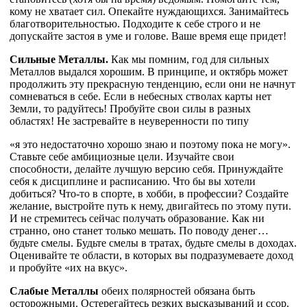
кому не хватает сил. Опекайте нуждающихся. Занимайтесь
благотворительностью. Подходите к себе строго и не
допускайте застоя в уме и голове. Ваше время еще придет!
Сильные Металлы.
Как мы помним, год для сильных
Металлов выдался хорошим. В принципе, и октябрь может
продолжить эту прекрасную тенденцию, если они не начнут
сомневаться в себе. Если в небесных стволах карты нет
Земли, то радуйтесь! Пробуйте свои силы в разных
областях! Не застревайте в неуверенности по типу
«я это недостаточно хорошо знаю и поэтому пока не могу».
Ставьте себе амбициозные цели. Изучайте свои
способности, делайте лучшую версию себя. Принуждайте
себя к дисциплине и расписанию. Что бы вы хотели
добиться? Что-то в спорте, в хобби, в профессии? Создайте
желание, выстройте путь к нему, двигайтесь по этому пути.
И не стремитесь сейчас получать образование. Как ни
странно, оно станет только мешать. По поводу денег…
будьте смелы. Будьте смелы в тратах, будьте смелы в доходах.
Оценивайте те области, в которых вы подразумеваете доход
и пробуйте «их на вкус».
Слабые Металлы
обеих полярностей обязана быть
осторожными. Остерегайтесь резких высказываний и ссор.