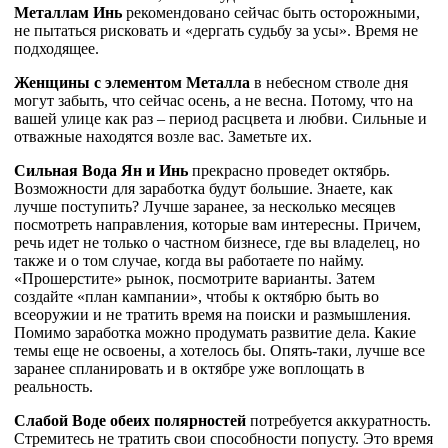
Металлам Инь
рекомендовано сейчас быть осторожными,
не пытаться рисковать и «дергать судьбу за усы». Время не
подходящее.
Женщины с элементом Металла
в небесном стволе дня
могут забыть, что сейчас осень, а не весна. Потому, что на
вашей улице как раз – период расцвета и любви. Сильные и
отважные находятся возле вас. Заметьте их.
Сильная Вода Ян и Инь
прекрасно проведет октябрь.
Возможности для заработка будут большие. Знаете, как
лучше поступить? Лучше заранее, за несколько месяцев
посмотреть направления, которые вам интересны. Причем,
речь идет не только о частном бизнесе, где вы владелец, но
также и о том случае, когда вы работаете по найму.
«Прошерстите» рынок, посмотрите варианты. Затем
создайте «план кампании», чтобы к октябрю быть во
всеоружии и не тратить время на поиски и размышления.
Помимо заработка можно продумать развитие дела. Какие
темы еще не освоены, а хотелось бы. Опять-таки, лучше все
заранее спланировать и в октябре уже воплощать в
реальность.
Слабой Воде обеих полярностей
потребуется аккуратность.
Стремитесь не тратить свои способности попусту. Это время