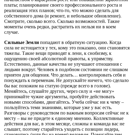
платы; планирование своего профессионального роста и
реализация этих планов; что-то, что можно сделать для
собственного дома (и ремонт, и небольшое обновление).
Смотрите, сколько всего. Сколько возможностей. Такие
моменты очень редки, растратить их нельзя ни в коем
случае.
Сильные Земли
попадают в обратную ситуацию. Когда
сила не истощается у тех, кому это показано, они становятся
тяжелы. Такие вещи приводят к лени, к снобизму, к
ощущению своей абсолютной правоты, к упрямству.
Естественно, данные качества не улучшают отношения с
людьми вокруг. Человек в подобном состоянии не слишком
приятен для общения. Что делать… контролировать себя и
понуждать к переменам. Не допускайте ничего, что сделало
бы вас похожим на статую (прежде всего в голове).
Меняйтесь, слушайте других, через силу и «не могу»
принимайте чужие аргументы, пробуйте действовать
новыми способами, двигайтесь. Учеба сейчас ни к чему –
пользуйтесь теми знаниями, которые уже у вас есть.
Разговоры с руководством по важным вопросам сейчас не к
месту – вы не придете к единому мнению. Коллективные
действия для вас, в этом месяце, сложны и команда вас не
слышит, поэтому старайтесь уходить с позиции лидера,
становитесь (хотя бы на время) ведомым. Помогайте тем,