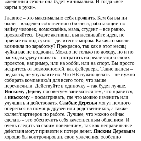
«железный сезон» она будет минимальна. И тогда «все
карты в руки».
Главное – это максимально себя проявить. Кем бы вы ни
были – владелец собственного бизнеса, работающий по
найму человек, домохозяйка, мама, студент – все равно,
проявляйтесь. Будьте активны, выплескивайте идеи, не
прячьте их под сукно – делитесь с миром. Какая-то мысль
возникла по заработку? Прекрасно, так как в этот месяц
чуйка вас не подводит. Можно не только по доходу, но и по
расходам удачу поймать – потратить на реализацию своих
проектов, например, или на хобби, или на спорт. Вы просто
искритесь от возможностей, как фейерверк. Такие шансы –
редкость, не упускайте их. Что НЕ нужно делать – не нужно
собирать компанию/и для всего того, что выше
перечислили. Действуйте в одиночку – так будет лучше.
Янскому Дереву
посоветуем заниматься тем, что нравится,
а
иньскому
– посматривать, где что можно изменить или
улучшить и действовать.
Слабые Деревья
могут немного
опереться на помощь друзей или родственников, а также
коллег/партнеров по работе. Лучшее, что можно сейчас
сделать – это обеспечить себя качественным общением. И
очень следить за своим поведением, так как неправильные
действия могут привезти к потере денег.
Янским Деревьям
хорошо бы контролировать свои увлечения, особенно