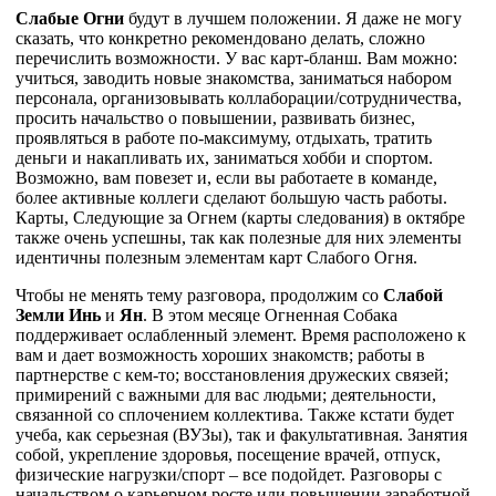
Слабые Огни
будут в лучшем положении. Я даже не могу
сказать, что конкретно рекомендовано делать, сложно
перечислить возможности. У вас карт-бланш. Вам можно:
учиться, заводить новые знакомства, заниматься набором
персонала, организовывать коллаборации/сотрудничества,
просить начальство о повышении, развивать бизнес,
проявляться в работе по-максимуму, отдыхать, тратить
деньги и накапливать их, заниматься хобби и спортом.
Возможно, вам повезет и, если вы работаете в команде,
более активные коллеги сделают большую часть работы.
Карты, Следующие за Огнем (карты следования) в октябре
также очень успешны, так как полезные для них элементы
идентичны полезным элементам карт Слабого Огня.
Чтобы не менять тему разговора, продолжим со
Слабой
Земли Инь
и
Ян
. В этом месяце Огненная Собака
поддерживает ослабленный элемент. Время расположено к
вам и дает возможность хороших знакомств; работы в
партнерстве с кем-то; восстановления дружеских связей;
примирений с важными для вас людьми; деятельности,
связанной со сплочением коллектива. Также кстати будет
учеба, как серьезная (ВУЗы), так и факультативная. Занятия
собой, укрепление здоровья, посещение врачей, отпуск,
физические нагрузки/спорт – все подойдет. Разговоры с
начальством о карьерном росте или повышении заработной