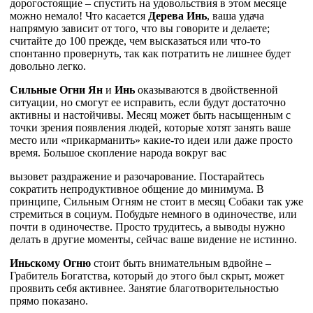
дорогостоящие – спустить на удовольствия в этом месяце
можно немало! Что касается
Дерева Инь
, ваша удача
напрямую зависит от того, что вы говорите и делаете;
считайте до 100 прежде, чем высказаться или что-то
спонтанно провернуть, так как потратить не лишнее будет
довольно легко.
Сильные Огни Ян
и
Инь
оказываются в двойственной
ситуации, но смогут ее исправить, если будут достаточно
активны и настойчивы. Месяц может быть насыщенным с
точки зрения появления людей, которые хотят занять ваше
место или «прикарманить» какие-то идеи или даже просто
время. Большое скопление народа вокруг вас
вызовет раздражение и разочарование. Постарайтесь
сократить непродуктивное общение до минимума. В
принципе, Сильным Огням не стоит в месяц Собаки так уже
стремиться в социум. Побудьте немного в одиночестве, или
почти в одиночестве. Просто трудитесь, а выводы нужно
делать в другие моменты, сейчас ваше видение не истинно.
Иньскому Огню
стоит быть внимательным вдвойне –
Грабитель Богатства, который до этого был скрыт, может
проявить себя активнее. Занятие благотворительностью
прямо показано.