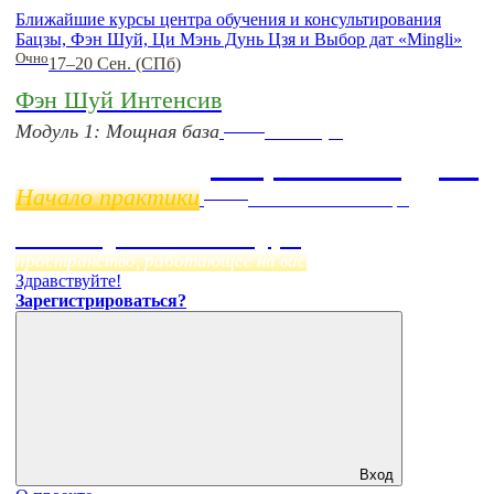
Ближайшие курсы центра обучения и консультирования
Бацзы, Фэн Шуй, Ци Мэнь Дунь Цзя и Выбор дат «Mingli»
Очно
17–20 Сен. (СПб)
Фэн Шуй Интенсив
Online
Модуль 1: Мощная база
11 ноября
Бацзы 2 Модуль
Начало практики
Online
Начало:
23 Сентября
Фэн Шуй онлайн-курс
пространство, работающее на вас
Здравствуйте!
Зарегистрироваться?
Вход