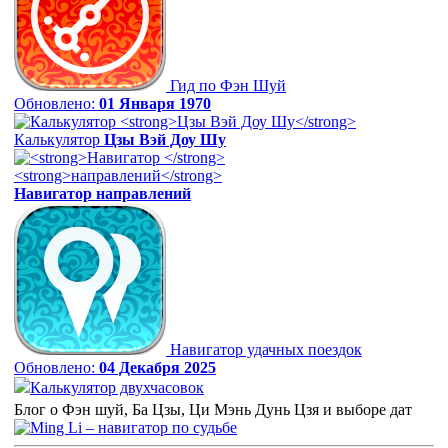
Гид по Фэн Шуй
Обновлено:
01 Января 1970
Калькулятор
Цзы Вэй Доу Шу
Навигатор
направлений
Навигатор удачных поездок
Обновлено:
04 Декабря 2025
Калькулятор двухчасовок
Блог о Фэн шуй, Ба Цзы, Ци Мэнь Дунь Цзя и выборе дат