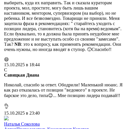
выбирать, куда их направить. Так и сказала кураторам
проекта, мол, простите, могу быть лишь вашим
наставником, ментором, супервизором (на выбор), но не
ребенка. И все безвозмездно. Товарищи не приняли. Меня
зацепила фраза в рекомендациях: " старайтесь уходить с
позиции лидера, становитесь (хотя бы на время) ведомым".
Если буквально, то я должна была принять неудобное мне
предложение и не выступать особо со своими "замесами".
Так?
NB
: это к вопросу, как применять рекомендации. Они
очень нужны, но иногда вводят в ступор. 🙂Спасибо!!
😄
15.10.2025 в 18:44
С
Савицкая Диана
Николай, спасибо за ответ. Ободрили! Маленький нюанс. Я
как раз отказалась от позиции "ведомого" в проекте. Не
барское это дело, типа😉... Мне позицию лидера подавай!!
👌
15.10.2025 в 23:40
Наталья Соколова