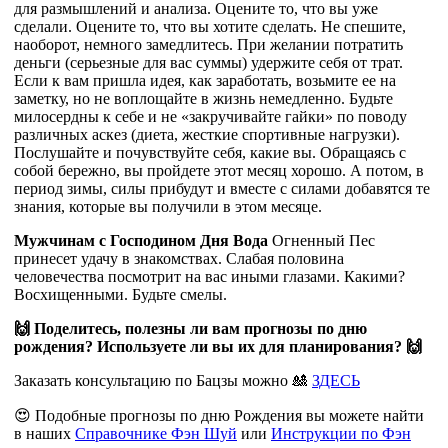
для размышлений и анализа. Оцените то, что вы уже
сделали. Оцените то, что вы хотите сделать. Не спешите,
наоборот, немного замедлитесь. При желании потратить
деньги (серьезные для вас суммы) удержите себя от трат.
Если к вам пришла идея, как заработать, возьмите ее на
заметку, но не воплощайте в жизнь немедленно. Будьте
милосердны к себе и не «закручивайте гайки» по поводу
различных аскез (диета, жесткие спортивные нагрузки).
Послушайте и почувствуйте себя, какие вы. Обращаясь с
собой бережно, вы пройдете этот месяц хорошо. А потом, в
период зимы, силы прибудут и вместе с силами добавятся те
знания, которые вы получили в этом месяце.
Мужчинам с Господином Дня Вода
Огненный Пес
принесет удачу в знакомствах. Слабая половина
человечества посмотрит на вас иными глазами. Какими?
Восхищенными. Будьте смелы.
🙌 Поделитесь, полезны ли вам прогнозы по дню
рождения? Используете ли вы их для планирования? 🙌
Заказать консультацию по Бацзы можно 🎎
ЗДЕСЬ
😍 Подобные прогнозы по дню Рождения вы можете найти
в наших
Справочнике Фэн Шуй
или
Инструкции по Фэн