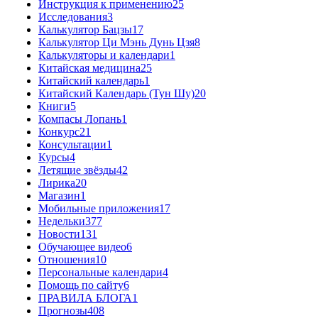
Инструкция к применению
25
Исследования
3
Калькулятор Бацзы
17
Калькулятор Ци Мэнь Дунь Цзя
8
Калькуляторы и календари
1
Китайская медицина
25
Китайский календарь
1
Китайский Календарь (Тун Шу)
20
Книги
5
Компасы Лопань
1
Конкурс
21
Консультации
1
Курсы
4
Летящие звёзды
42
Лирика
20
Магазин
1
Мобильные приложения
17
Недельки
377
Новости
131
Обучающее видео
6
Отношения
10
Персональные календари
4
Помощь по сайту
6
ПРАВИЛА БЛОГА
1
Прогнозы
408