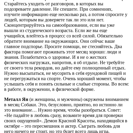
Старайтесь уходить от разговоров, в которых вы
подозреваете давление. Не спешите. При сомнениях,
изучите информацию еще несколько раз, а потом спросите у
людей, которым вы доверяете так ли это или нет.
Сконцентрируйтесь на самообразовании, если вы уже
вышли из студенческого возраста. Если же вы еще
учащийся, влейтесь в процесс со всей силой. Обязательно
обратите внимание на окружающих. Они сейчас ваше
главное подспорье. Просите помощи, не стесняйтесь. Два
фактора помогают проживать этот месяц хорошо: люди и
знания. Позаботьтесь о здоровье. И я не о жестких
физических нагрузках, напротив, я об отдыхе. Не требуйте
от своего тела рекордов, но дайте ему полноценный отдых.
Нужно высыпаться, не мусорить в себя ерундовой пищей и
не перегружаться на спорте. Очень хороший момент, чтобы
услышать себя и понять сильные и слабые стороны. Во всем:
в работе, в окружении, в физической форме.
Металл Ян
(и женщины, и мужчины) окружены вниманием
в месяц Собаки. Это, безусловно, приятно, но истинно ли
это внимание… Нужно время, чтобы разобраться. Совет:
«Не падайте в любовь сразу, возьмите время для проверки
своих ощущений». Демон Красной Красоты, находящийся в
октябре – это пересмешник и актер. Сыграть любовь для
него ничего не стоит, но это будет всего лишь игра.