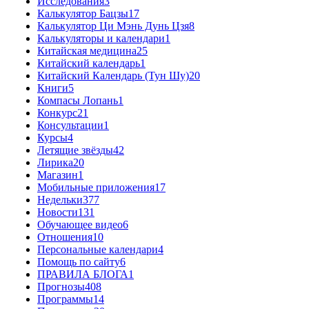
Исследования
3
Калькулятор Бацзы
17
Калькулятор Ци Мэнь Дунь Цзя
8
Калькуляторы и календари
1
Китайская медицина
25
Китайский календарь
1
Китайский Календарь (Тун Шу)
20
Книги
5
Компасы Лопань
1
Конкурс
21
Консультации
1
Курсы
4
Летящие звёзды
42
Лирика
20
Магазин
1
Мобильные приложения
17
Недельки
377
Новости
131
Обучающее видео
6
Отношения
10
Персональные календари
4
Помощь по сайту
6
ПРАВИЛА БЛОГА
1
Прогнозы
408
Программы
14