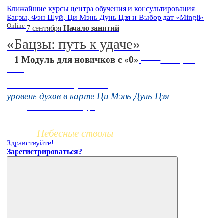
Ближайшие курсы центра обучения и консультирования
Бацзы, Фэн Шуй, Ци Мэнь Дунь Цзя и Выбор дат «Mingli»
Online
7 сентября
Начало занятий
«Бацзы: путь к удаче»
Online
1 Модуль для новичков с «0»
16 августа
11:00
Тонкие настройки
уровень духов в карте Ци Мэнь Дунь Цзя
Заочно
НОВЫЙ online-курс
Жизнь по фазам Ци
Небесные стволы
Здравствуйте!
Зарегистрироваться?