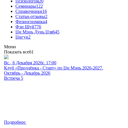
Психология
20
Семинары
122
Справочники
16
Статьи-отзывы
2
Физиогномика
4
Фэн Шуй
776
Ци Мэнь Дунь Цзя
645
Цигун
2
Меню
Показать все
61
Вс., 6 Декабря 2026г. 17:00
Клуб «Продлёнка - Старт» по Ци Мэнь 2026-2027.
Октябрь - Декабрь 2026
Встреча 5
Подробнее