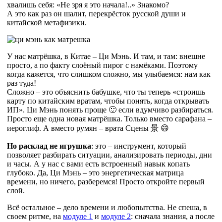
хвалишь себя: «Не зря я это начала!..» Знакомо?
А это как раз он шалит, перекрёсток русской души и
китайской метафизики.
У нас матрёшка, в Китае – Ци Мэнь. И там, и там: внешне
просто, а по факту слоёный пирог с намёками. Поэтому
когда кажется, что слишком сложно, мы улыбаемся: нам как
раз туда!
Сложно – это объяснить бабушке, что ты теперь «строишь
карту по китайским вратам, чтобы понять, когда открывать
ИП». Ци Мэнь понять проще 🙂 если вдумчиво разбираться.
Просто еще одна новая матрёшка. Только вместо сарафана –
иероглиф. А вместо румян – врата Сцены
景 😄
Но расклад не игрушка
: это – инструмент, который
позволяет разбирать ситуации, анализировать периоды, дни
и часы. А у нас с вами есть встроенный навык копать
глубоко. Да, Ци Мэнь – это энергетическая матрица
времени, но ничего, разберемся! Просто откройте первый
слой.
Всё остальное – дело времени и любопытства. Не спеша, в
своем ритме, на
модуле 1
и
модуле 2
: сначала знания, а после