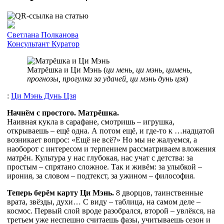
Cветлана Полканова
Консультант
Куратор
Матрёшка и Ци Мэнь (
ци мень, ци мэнь, цимень,
прогнозы, прогулки за удачей, ци мэнь дунь цзя
)
:
Ци Мэнь Дунь Цзя
Начнём с простого. Матрёшка.
Наивная кукла в сарафане, смотришь – игрушка,
открываешь – ещё одна. А потом ещё, и где-то к …надцатой
возникает вопрос: «Ещё не всё?» Но мы не жалуемся, а
наоборот с интересом и терпением рассматриваем вложения
матрён. Культура у нас глубокая, нас учат с детства: за
простым – спрятано сложное. Так и живём: за улыбкой –
ирония, за словом – подтекст, за ужином – философия.
Теперь берём карту Ци Мэнь.
8 дворцов, таинственные
врата, звёзды, духи… С виду – таблица, на самом деле –
космос. Первый слой вроде разобрался, второй – увлёкся, на
третьем уже неспешно считаешь фазы, учитываешь сезон и