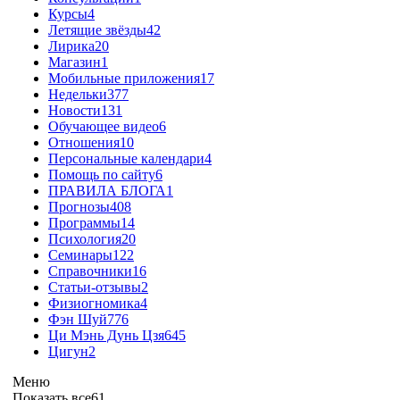
Курсы
4
Летящие звёзды
42
Лирика
20
Магазин
1
Мобильные приложения
17
Недельки
377
Новости
131
Обучающее видео
6
Отношения
10
Персональные календари
4
Помощь по сайту
6
ПРАВИЛА БЛОГА
1
Прогнозы
408
Программы
14
Психология
20
Семинары
122
Справочники
16
Статьи-отзывы
2
Физиогномика
4
Фэн Шуй
776
Ци Мэнь Дунь Цзя
645
Цигун
2
Меню
Показать все
61