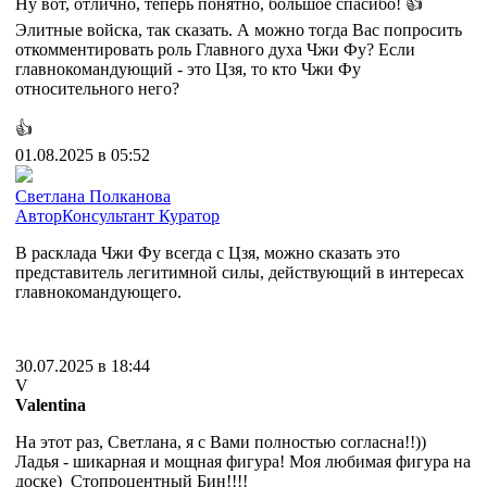
Ну вот, отлично, теперь понятно, большое спасибо! 👍
Элитные войска, так сказать. А можно тогда Вас попросить
откомментировать роль Главного духа Чжи Фу? Если
главнокомандующий - это Цзя, то кто Чжи Фу
относительного него?
👍
01.08.2025 в 05:52
Cветлана Полканова
Автор
Консультант
Куратор
В расклада Чжи Фу всегда с Цзя, можно сказать это
представитель легитимной силы, действующий в интересах
главнокомандующего.
30.07.2025 в 18:44
V
Valentina
На этот раз, Светлана, я с Вами полностью согласна!!))
Ладья - шикарная и мощная фигура! Моя любимая фигура на
доске) Стопроцентный Бин!!!!