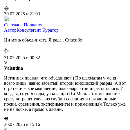
😄
30.07.2025 в 21:03
Cветлана Полканова
Автор
Консультант
Куратор
Ци мэнь объединяет). Я рада . Спасибо
👍
31.07.2025 в 00:32
V
Valentina
Истинная правда, что объединяет!) По шахматам у меня
всего лишь давно забытый второй юношеский разряд. А вот
стратегическое мышление, благодаря этой игре, осталось. И
когда я, спустя годы, узнала про Ци Мень - это мышление
сразу встрепенулось из глубин сознания и начало новые
поски, сравнения, эксперименты и применения)) Только уже
не на доске, а прямо в жизни.
🧡
30.07.2025 в 15:16
Е