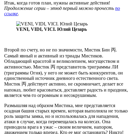
Итак, когда готов план, нужны активные действия!
Продолжение серии – этюд первый можно прочесть
по
ссылке
.
VЕNI, VIDI, VICI. Юлий Цезарь
Второй по счету, но не по значимости, Мистик Бин
丙
.
Самый явный и активный из триады Мистиков.
Обладающий красотой и великолепием, могуществом и
активностью. Мистик
丙
представитель триграммы ЛИ
(триграммы Огня), у него не может быть конкурентов, он
единственный источник дневного естественного света.
Мистик
丙
действует активно, не скромничает, делает все
напоказ, любит красоваться, доставляет радость и праздник,
является чем-то огромным и несокрушимым.
Размышляя над образом Мистика, мне представляется
осадная башня старых времен, которая выполняла не только
роль защиты замка, но и использовалась для нападения,
атаки в случае, когда перемещалась на колесах. Она
приводила врага в ужас – своим величием, напором,
движением только вперед. Кто ее мог остановить? Никто!