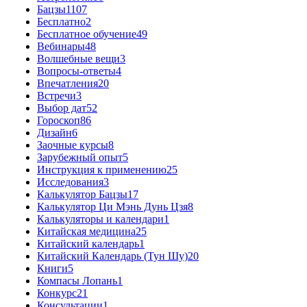
Бацзы
1107
Бесплатно
2
Бесплатное обучение
49
Вебинары
48
Волшебные вещи
3
Вопросы-ответы
4
Впечатления
20
Встречи
3
Выбор дат
52
Гороскоп
86
Дизайн
6
Заочные курсы
8
Зарубежный опыт
5
Инструкция к применению
25
Исследования
3
Калькулятор Бацзы
17
Калькулятор Ци Мэнь Дунь Цзя
8
Калькуляторы и календари
1
Китайская медицина
25
Китайский календарь
1
Китайский Календарь (Тун Шу)
20
Книги
5
Компасы Лопань
1
Конкурс
21
Консультации
1