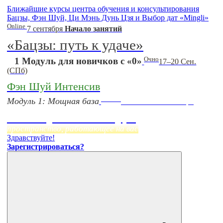
Ближайшие курсы центра обучения и консультирования
Бацзы, Фэн Шуй, Ци Мэнь Дунь Цзя и Выбор дат «Mingli»
Online
7 сентября
Начало занятий
«Бацзы: путь к удаче»
Очно
1 Модуль для новичков с «0»
17–20 Сен.
(СПб)
Фэн Шуй Интенсив
Online
Модуль 1: Мощная база
Начало:
23 Сентября
Фэн Шуй онлайн-курс
пространство, работающее на вас
Здравствуйте!
Зарегистрироваться?