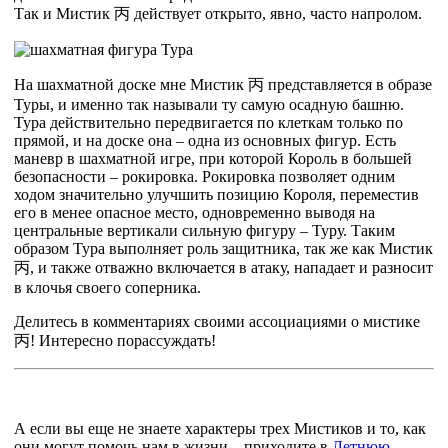
Так и Мистик
丙
действует открыто, явно, часто напролом.
На шахматной доске мне Мистик
丙
представляется в образе
Туры, и именно так называли ту самую осадную башню.
Тура действительно передвигается по клеткам только по
прямой, и на доске она – одна из основных фигур. Есть
маневр в шахматной игре, при которой Король в большей
безопасности – рокировка. Рокировка позволяет одним
ходом значительно улучшить позицию Короля, переместив
его в менее опасное место, одновременно выводя на
центральные вертикали сильную фигуру – Туру. Таким
образом Тура выполняет роль защитника, так же как Мистик
丙
, и также отважно включается в атаку, нападает и разносит
в клочья своего соперника.
Делитесь в комментариях своими ассоциациями о мистике
丙
! Интересно порассуждать!
А если вы еще не знаете характеры трех Мистиков и то, как
они могут помочь нам в жизни – приходите в
Летнюю