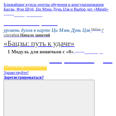
Ближайшие курсы центра обучения и консультирования
Бацзы, Фэн Шуй, Ци Мэнь Дунь Цзя и Выбор дат «Mingli»
Online
16 августа 11:00
Тонкие настройки
Online
уровень духов в карте Ци Мэнь Дунь Цзя
7
сентября
Начало занятий
«Бацзы: путь к удаче»
Online
1 Модуль для новичков с «0»
11 ноября
Бацзы 2 Модуль
Начало практики
Здравствуйте!
Зарегистрироваться?