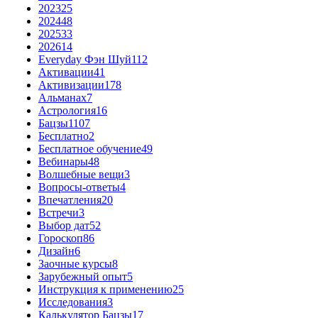
2023
25
2024
48
2025
33
2026
14
Everyday Фэн Шуй
112
Активации
41
Активизации
178
Альманах
7
Астрология
16
Бацзы
1107
Бесплатно
2
Бесплатное обучение
49
Вебинары
48
Волшебные вещи
3
Вопросы-ответы
4
Впечатления
20
Встречи
3
Выбор дат
52
Гороскоп
86
Дизайн
6
Заочные курсы
8
Зарубежный опыт
5
Инструкция к применению
25
Исследования
3
Калькулятор Бацзы
17