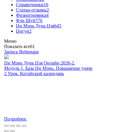
Справочники
16
Статьи-отзывы
2
Физиогномика
4
Фэн Шуй
776
Ци Мэнь Дунь Цзя
645
Цигун
2
Меню
Показать все
61
Запись Вебинара
Ци Мэнь Дунь Цзя Онлайн 2026-2.
Модуль 1. База Ци Мэнь. Повышение удачи
2 Урок. Китайский календарь
Подробнее