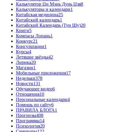
Калькулятор Ци Мэнь Дунь Цзя
8
Калькуляторы и календари
1
Китайская медицина
25
Китайский календарь
1
Китайский Календарь (Тун Шу)
20
Книги
5
Компасы Лопань
1
Конкурс
21
Консультации
1
Курсы
4
Летящие звёзды
42
Лирика
20
Магазин
1
Мобильные приложения
17
Недельки
378
Новости
131
Обучающее видео
6
Отношения
10
Персональные календари
4
Помощь по сайту
6
ПРАВИЛА БЛОГА
1
Прогнозы
408
Программы
14
Психология
20
Семинары
122