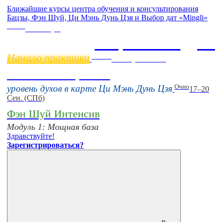
Ближайшие курсы центра обучения и консультирования
Бацзы, Фэн Шуй, Ци Мэнь Дунь Цзя и Выбор дат «Mingli»
Online
11 ноября
Бацзы 2 Модуль
Начало практики
Online
16 августа 11:00
Тонкие настройки
Очно
уровень духов в карте Ци Мэнь Дунь Цзя
17–20
Сен. (СПб)
Фэн Шуй Интенсив
Модуль 1: Мощная база
Здравствуйте!
Зарегистрироваться?