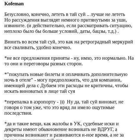
Kofeman
Безусловно, конечно, лететь в тай суй .. лучше не лететь
Но рассуждения выглядят немного притянутыми за уши,
извините. (и действительно, если рассматривать ситуацию,
неплохо было бы больше условий, даты, бацзы, т.д.) .
Винить во всем тай суй, это как на ретроградный меркурий
все сваливать, удобно конечно.
*не все предложения приняты - ну, имхо, это нормально. На
то они и переговоры разных сторон.
*"покупать новые билеты и оплачивать дополнительную
ночь в отеле" - могу предположить, что для компании,
имеющей дела с Дубаем эти расходы не критичны, чтобы
искать виноватых в лице тай суя
*перепалка в аэропорту - ))) Ну да, тай суй виноват, не
говоря о том уже, что это вряд ли имело ощутимые
последствия.
*да и такие вещи, как жалобы в УК, судебные иски и
декреты имеют обыкновение возникать не ВДРУГ, а
причины возникают и развиваются н-ное время, а не за