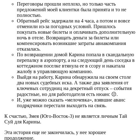
Переговоры прошли неплохо, но только часть
предложений моей клиентки была принята и то не
полностью.
Обратный рейс задержали на 4 часа, а потом и вовсе
отменили из-за погодных условий. Пришлось
покупать новые билеты и оплачивать дополнительную
ночь в отеле. Возвращать деньги за билеты или
компенсировать возникшие затраты авиакомпания
отказалась.
По возвращении домой Карина попала в скандальную
перепалку в аэропорту, а на следующий день соседка в
коттеджном поселке втянула ее в ссору и накатала
жалобу в управляющую компанию.
Выйдя на работу, Карина обнаружила на своем столе
два новых судебных иска. А также два заявления от
ключевых сотрудниц на декретный отпуск – события
радостные, но для работодателя есть нюанс 😐.
И, уже можно сказать «мелочевка», взявшие аванс
подрядчики перестали выходить на связь.
К счастью, Змея (Юго-Восток-3) не является личным Тай
Суй для Карины.
Эта история еще не закончилась, у нее хорошее
продолжение.