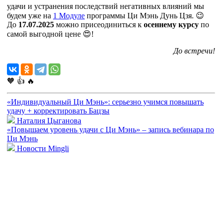
удачи и устранения последствий негативных влияний мы
будем уже на
1 Модуле
программы Ци Мэнь Дунь Цзя.
😉
До
17.07.2025
можно присеодиниться к
осеннему курсу
по
самой выгодной цене 😍!
До встречи!
🧡
👍
🔥
«Индивидуальный Ци Мэнь»: серьезно учимся повышать
удачу + корректировать Бацзы
Наталия Цыганова
«Повышаем уровень удачи с Ци Мэнь» – запись вебинара по
Ци Мэнь
Новости Mingli