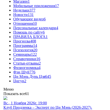
Магазин
1
Мобильные приложения
17
Недельки
377
Новости
131
Обучающее видео
6
Отношения
10
Персональные календари
4
Помощь по сайту
6
ПРАВИЛА БЛОГА
1
Прогнозы
408
Программы
14
Психология
20
Семинары
122
Справочники
16
Статьи-отзывы
2
Физиогномика
4
Фэн Шуй
776
Ци Мэнь Дунь Цзя
645
Цигун
2
Меню
Показать все
61
Вс., 1 Ноября 2026г. 19:00
Клуб Продленка – Эксперт по Ци Мэнь (2026-2027).