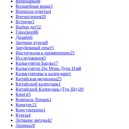
Вебинары
48
Волшебные вещи
3
Вопросы-ответы
4
Впечатления
20
Встречи
3
Выбор дат
52
Гороскоп
86
Дизайн
6
Заочные курсы
8
Зарубежный опыт
5
Инструкция к применению
25
Исследования
3
Калькулятор Бацзы
17
Калькулятор Ци Мэнь Дунь Цзя
8
Калькуляторы и календари
1
Китайская медицина
25
Китайский календарь
1
Китайский Календарь (Тун Шу)
20
Книги
5
Компасы Лопань
1
Конкурс
21
Консультации
1
Курсы
4
Летящие звёзды
42
Лирика
20