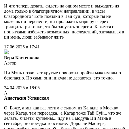
И что теперь делать, сидеть на одном месте и выходить из
дома только в благоприятном направлении, в часы
благородного? Есть поездки в Тай суй, которые ты не
можешь ни перенести, ни проложить маршрут через
тридцать три точки, чтобы запутать энергии. Кажется с
попытками избежать возможных последствий, заглядывая в
ци мень, люди забывают жить
17.06.2025 в 17:41
Вера Костенкова
Автор
Ци Мэнь позволяет крутые повороты пройти максимально
безопасно. Но сами они никуда не деваются, это точно.
24.04.2025 в 18:05
А
Анастасия Успенская
О, Боже, а мы как раз летим с сыном из Канады в Москву
через Катар, там пересадка, а Катар тоже Тай Суй... что же
делать, билеты куплены... иду на 1 модуль Ци Мэнь в
сентябре, но поездка то в июне. Дорогие Мастера,
посоветуйте, что делать🙏. Когда брала билеты, не знала об