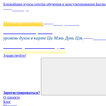
Ближайшие курсы центра обучения и консультирования Бацзы
Online
11 ноября
Начало практики
Online
16 августа 11:00
Тонкие настройки
Online
уровень духов в карте Ци Мэнь Дунь Цзя
Начало
Фэн Шуй онлайн-курс
пространство, работающее на вас
Здравствуйте!
Зарегистрироваться?
О проекте
Блог
Магазин