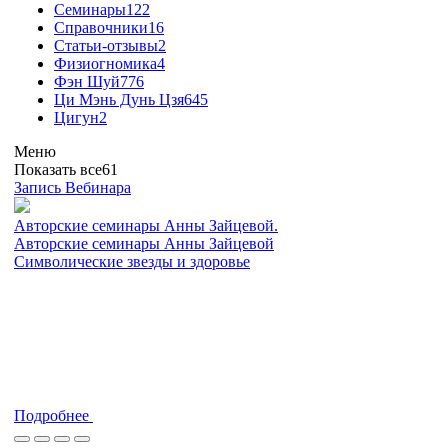
Семинары
122
Справочники
16
Статьи-отзывы
2
Физиогномика
4
Фэн Шуй
776
Ци Мэнь Дунь Цзя
645
Цигун
2
Меню
Показать все
61
Запись Вебинара
Авторские семинары Анны Зайцевой.
Авторские семинары Анны Зайцевой
Символические звезды и здоровье
Подробнее