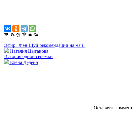
🧡
🙏
🌼
💐
🔥
🥳
Эфир «Фэн Шуй рекомендации на май»
Наталия Цыганова
История одной серёжки
Елена Дедеич
Оставлять коммен