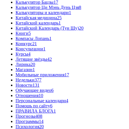
Калькулятор Бацзы
17
Калькулятор Ци Мэнь Дунь Цзя
8
Калькуляторы и календари
1
Китайская медицина
25
Китайский календарь
1
Китайский Календарь (Тун Шу)
20
Книги
5
Компасы Лопань
1
Конкурс
21
Консультации
1
Курсы
4
Летящие звёзды
42
Лирика
20
Магазин
1
Мобильные приложения
17
Недельки
377
Новости
131
Обучающее видео
6
Отношения
10
Персональные календари
4
Помощь по сайту
6
ПРАВИЛА БЛОГА
1
Прогнозы
408
Программы
14
Психология
20