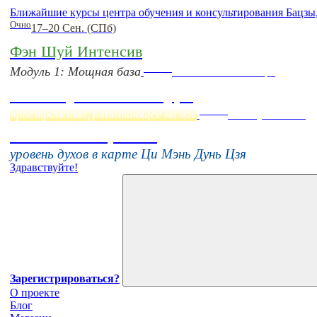
Ближайшие курсы центра обучения и консультирования Бацзы
Очно
17–20 Сен. (СПб)
Фэн Шуй Интенсив
Online
Модуль 1: Мощная база
Начало:
23 Сентября
Фэн Шуй онлайн-курс
Online
пространство, работающее на вас
16 августа 11:00
Тонкие настройки
уровень духов в карте Ци Мэнь Дунь Цзя
Здравствуйте!
Зарегистрироваться?
О проекте
Блог