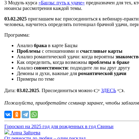
3 Модуль курса
«Бацзы: путь к удаче»
предназначен для тех, к
нюансы рассмотрения каждой темы.
03.02.2025
приглашаем вас присоединиться к вебинару-практи
человека, научитесь определять потенциал брачной удачи, пер
Программа:
Анализ
брака
в карте Бацзы
Проблемы
с отношениями и
счастливые карты
Анализ романтической удачи: когда вероятны
знакомств
Как определить, когда возможны
проблемы в браке
Анализ
совместимости
: подходите ли вы друг другу
Демоны и духи, важные для
романтической удачи
Примеры по теме
Дата:
03.02.2025
. Присоединиться можно 👉
ЗДЕСЬ
👈.
Пожалуйста, приобретайте семинар заранее, чтобы заблаго
Гороскоп на 2025 год для рожденных в год Свиньи
Анна Зайцева
От ревности до любви – один расклад