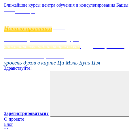
Ближайшие курсы центра обучения и консультирования Бацзы
Online
11 ноября
Начало практики
Online
Начало:
23 Сентября
Фэн Шуй онлайн-курс
Online
пространство, работающее на вас
16 августа 11:00
Тонкие настройки
уровень духов в карте Ци Мэнь Дунь Цзя
Здравствуйте!
Зарегистрироваться?
О проекте
Блог