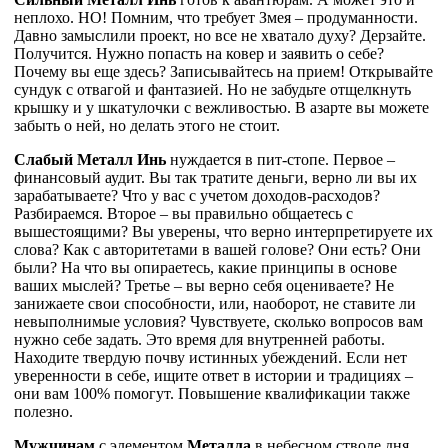
неплохо. НО! Помним, что требует Змея – продуманности.
Давно замыслили проект, но все не хватало духу? Дерзайте.
Получится. Нужно попасть на ковер и заявить о себе?
Почему вы еще здесь? Записывайтесь на прием! Открывайте
сундук с отвагой и фантазией. Но не забудьте отщелкнуть
крышку и у шкатулочки с вежливостью. В азарте вы можете
забыть о ней, но делать этого не стоит.
Слабый Металл Инь
нуждается в пит-стопе. Первое –
финансовый аудит. Вы так тратите деньги, верно ли вы их
зарабатываете? Что у вас с учетом доходов-расходов?
Разбираемся. Второе – вы правильно общаетесь с
вышестоящими? Вы уверены, что верно интерпретируете их
слова? Как с авторитетами в вашей голове? Они есть? Они
были? На что вы опираетесь, какие принципы в основе
ваших мыслей? Третье – вы верно себя оцениваете? Не
занижаете свои способности, или, наоборот, не ставите ли
невыполнимые условия? Чувствуете, сколько вопросов вам
нужно себе задать. Это время для внутренней работы.
Находите твердую почву истинных убеждений. Если нет
уверенности в себе, ищите ответ в истории и традициях –
они вам 100% помогут. Повышение квалификации также
полезно.
Мужчинам
с элементом
Металла
в небесном стволе дня