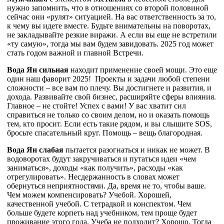
нужно запомнить, что в отношениях со второй половиной
сейчас они «рулят» ситуацией. На вас ответственность за то,
к чему вы идете вместе. Будьте внимательны на поворотах,
не закладывайте резкие виражи. А если вы еще не встретили
«ту самую», тогда мы вам будем завидовать. 2025 год может
стать годом важной и главной Встречи.
Вода Ян сильная
находит применение своей мощи. Это еще
один наш фаворит 2025! Проекты и задачи любой степени
сложности – все вам по плечу. Вы достигнете и развития, и
дохода. Развивайте свой бизнес, расширяйте сферы влияния.
Главное – не стойте! Успех с вами! У вас хватит сил
справиться не только со своим делом, но и оказать помощь
тем, кто просит. Если есть такие рядом, и вы слышите SOS,
бросьте спасательный круг. Помощь – вещь благородная.
Вода Ян слабая
пытается разогнаться и никак не может. В
водоворотах будут закручиваться и путаться идеи «чем
заниматься», доходы «как получить», расходы «как
отрегулировать». Несдержанность в словах может
обернуться неприятностями. Да, время не то, чтобы ваше.
Чем можем компенсировать? Учебой. Хорошей,
качественной учебой. С тетрадкой и конспектом. Чем
больше будете корпеть над учебником, тем проще будет
проживание этого года. Учеба не подходит? Хорошо. Тогда