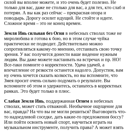
силой вы вполне можете, и это очень будет полезно. Не
только для вас, даже не столько для вас, а для тех, кто слаб и
потерян. А вы как раз сейчас – прекрасная опора и
поводырь. Дорогу осилит идущий. Не стойте и идите.
Сложное время – это не конец времен.
Земля Инь сильная без Огня
в небесных стволах тоже не
миролюбива и готова к бою, но в этом случае чуйка
практически не подводит. Действительно можно
сопротивляться какому-то мнению, отстаивать свою точку
зрения. У вас получится донести ваше видение нужным
людям. Вы даже можете настаивать на встречах и пр. НО!
Все-таки помните о корректности. Удача удачей, а
впечатление от резкости останется надолго. Допустим, вам
ну очень хочется сказать колкость, но вы вспомните, что
Змея просит очень сильно подумать о результате. Вы
вспомните об этом и удержитесь, останьтесь в корректных
рамках. Это будет только в плюс.
Слабая Земля Инь
, поддержанная
Огнем
в небесных
стволах, может стать отважной. Необычное ощущение для
вас, правда? На что вы не могли решиться? Выговорить что-
то надоедливой соседке, дать какие-то предложения боссу?
Или пойти освоить новый спорт, научиться играть на
музыкальном инструменте, получить права? А может взять