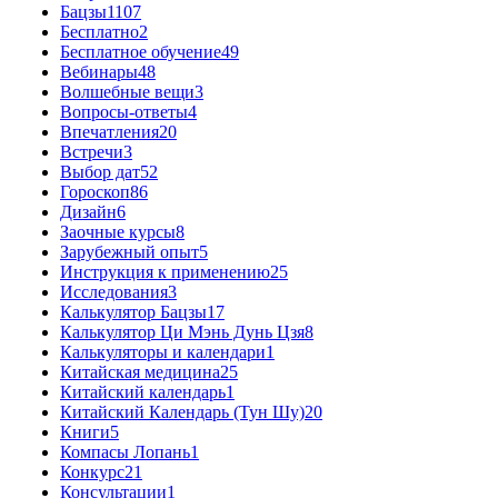
Бацзы
1107
Бесплатно
2
Бесплатное обучение
49
Вебинары
48
Волшебные вещи
3
Вопросы-ответы
4
Впечатления
20
Встречи
3
Выбор дат
52
Гороскоп
86
Дизайн
6
Заочные курсы
8
Зарубежный опыт
5
Инструкция к применению
25
Исследования
3
Калькулятор Бацзы
17
Калькулятор Ци Мэнь Дунь Цзя
8
Калькуляторы и календари
1
Китайская медицина
25
Китайский календарь
1
Китайский Календарь (Тун Шу)
20
Книги
5
Компасы Лопань
1
Конкурс
21
Консультации
1