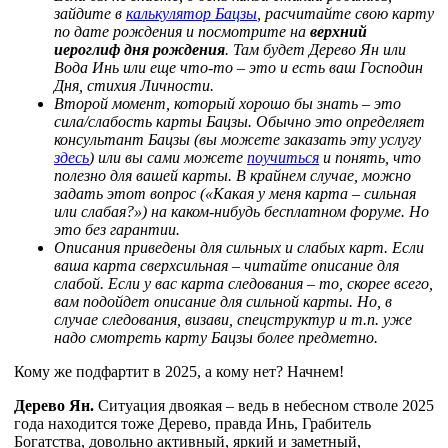
зайдите в
калькулятор Бацзы
, расчитайте свою карту
по дате рождения и посмотрите на
верхний
иероглиф дня рождения
. Там будет Дерево Ян или
Вода Инь или еще что-то – это и есть ваш Господин
Дня, стихия Личности.
Второй момент, который хорошо бы знать – это
сила/слабость карты Бацзы. Обычно это определяет
консультант Бацзы (вы можете заказать эту услугу
здесь
) или вы сами можете
поучиться
и понять, что
полезно для вашей карты. В крайнем случае, можно
задать этот вопрос («Какая у меня карта – сильная
или слабая?») на каком-нибудь бесплатном форуме. Но
это без гарантии.
Описания приведены для сильных и слабых карт. Если
ваша карта сверхсильная – читайте описание для
слабой. Если у вас карта следования – то, скорее всего,
вам подойдет описание для сильной карты. Но, в
случае следования, визави, спецструктур и т.п. уже
надо смотреть карту Бацзы более предметно.
Кому же подфартит в 2025, а кому нет? Начнем!
Дерево Ян.
Ситуация двоякая – ведь в небесном стволе 2025
года находится тоже Дерево, правда Инь, Грабитель
Богатства, довольно активный, яркий и заметный,