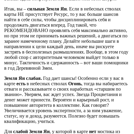
Итак, вы –
сильная Земля Ян
. Если в небесных стволах
карты НЕ присутствует Ресурс, то у вас больше шансов
найти в себе силы, чтобы дисциплинировать себя и
продолжать двигаться вперед. Год такой, что
РЕКОМЕНДОВАНО проявлять себя максимально активно,
но при этом не принимать важных решений, а двигаться по
заранее намеченному плану. Делайте небольшие шаги в
направлении к цели каждый день, иначе вы рискуете
застрять в бесполезных размышлениях. Вообще, в этом году
любой спор с авторитетным человеком выйдет только в
минус. Тактичность и сдержанность – вот ваши помощники
в год Деревянной Змеи.
Земля Ян слабая.
Год дает шансы! Особенно если у вас в
карте
есть
в небесных стволах
Огонь
, тогда вы набираетесь
отваги и рассказываете о своих наработках «старшим по
званию». Уверяем, вас ждет успех. Звезда Процветания и
денег может принести. Вероятен и карьерный рост, и
повышение авторитета в коллективе. Как говорят?
Увеличивается уровень экспертности, а за ним уважение,
статус, ну и доход, разумеется. Полезно будет повышать
квалификацию, учиться.
Для
слабой Земли Ян
, у которой в карте
нет
мостика из