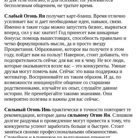
бесполезным общением, не тратьте время.
Слабый Огонь Ян
получает карт-бланш. Время отлично
усиливает вас и дает необходимые идеи, навыки, связи.
Именно в такие годы можно запустить бизнес, вырваться
вперед, сил у вас хватит! Год принесет вам шикарные
бонусы: помощь вышестоящих, способность правильно и
четко формулировать мысли, да и просто звезду
Процветания. Образование, которое вы получите в этом
году, пойдет вам на пользу! Наверное, стоит добавить, что
подозрительность сейчас для вас ни к чему. Не все люди,
которые оказываются возле вас – это конкуренты. Умные
друзья могут помочь вам. Сейчас это ваша поддержка и
мотиватор. Воспринимайте их таким образом. И да, по
возможности инициируйте общение со старшими
родственниками, изучайте их опыт, слушайте давние
истории. Не пренебрегайте такими знаниями. Они
невероятно полезны и важны для вас сейчас.
Сильный Огонь Инь
практически в точности повторяет те
рекомендации, которые даны
сильному Огню Ян
. Слишком
долгие раздумья и промедление могут привести к тому, что
конкуренты успеют заработать больше и быстрее. Стоит
заняться своими профессиональными обязанностями.
Спокойное и вдумчивое их выполнение принесет