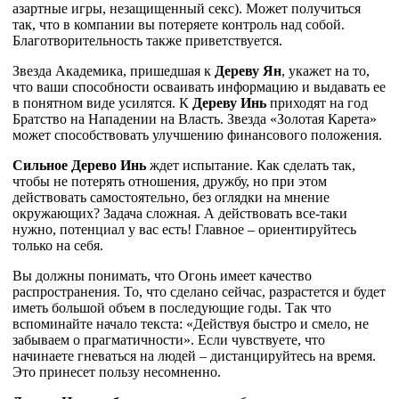
азартные игры, незащищенный секс). Может получиться
так, что в компании вы потеряете контроль над собой.
Благотворительность также приветствуется.
Звезда Академика, пришедшая к
Дереву Ян
, укажет на то,
что ваши способности осваивать информацию и выдавать ее
в понятном виде усилятся. К
Дереву Инь
приходят на год
Братство на Нападении на Власть. Звезда «Золотая Карета»
может способствовать улучшению финансового положения.
Сильное Дерево Инь
ждет испытание. Как сделать так,
чтобы не потерять отношения, дружбу, но при этом
действовать самостоятельно, без оглядки на мнение
окружающих? Задача сложная. А действовать все-таки
нужно, потенциал у вас есть! Главное – ориентируйтесь
только на себя.
Вы должны понимать, что Огонь имеет качество
распространения. То, что сделано сейчас, разрастется и будет
иметь большой объем в последующие годы. Так что
вспоминайте начало текста: «Действуя быстро и смело, не
забываем о прагматичности». Если чувствуете, что
начинаете гневаться на людей – дистанцируйтесь на время.
Это принесет пользу несомненно.