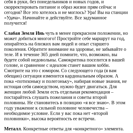
себя в руки, без понедельников и новых годов, и
скорректировать питание и образ жизни прям сейчас и
сегодня? Все это хотелось и не моглось? Ура! Вы на станции
«Удача». Начинайте и действуйте. Все задуманное
получится!
Слабая Земля Инь
чуть в менее прекрасном положении, но
может добиться многого! Простройте себе маршрут на год,
опирайтесь на близких вам людей и опыт старшего
поколения. Обратите внимание на здоровье, не забывайте о
теле. И в течение 365 дней помните, что, возможно, вы
будете собой недовольны. Самокритика поселится в вашей
голове, и сравнение с идеалом станет вашим хобби.
Смотрите на это с юмором. Со следующего года (я вам
обещаю) ситуация изменится кардинальным образом. А
пока «потихоньку и полегоньку», набирая новые знания, не
истощая себя самоедством, нужно будет двигаться. Для
женщин любой Земли есть отдельная рекомендация –
постарайтесь слушать пожелания и советы второй
половины. Не становитесь в позицию «я все знаю». В этом
году уважение к сильной половине человечества –
необходимое условие. Если у вас пока нет «второй
половинки», высока вероятность ее встречи.
Металл
. Конкретные ответы для «конкретного» элемента.