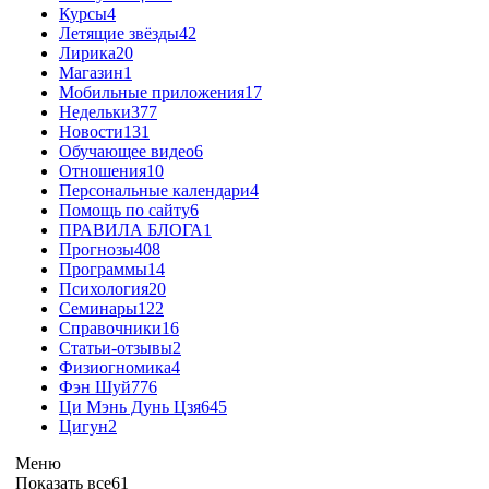
Курсы
4
Летящие звёзды
42
Лирика
20
Магазин
1
Мобильные приложения
17
Недельки
377
Новости
131
Обучающее видео
6
Отношения
10
Персональные календари
4
Помощь по сайту
6
ПРАВИЛА БЛОГА
1
Прогнозы
408
Программы
14
Психология
20
Семинары
122
Справочники
16
Статьи-отзывы
2
Физиогномика
4
Фэн Шуй
776
Ци Мэнь Дунь Цзя
645
Цигун
2
Меню
Показать все
61