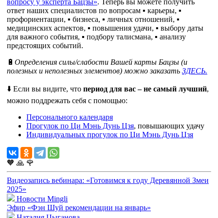
вопросу у эксперта Бацзы»
. Теперь вы можете получить
ответ наших специалистов по вопросам ▪️ карьеры, ▪️
профориентации, ▪️ бизнеса, ▪️ личных отношений, ▪️
медицинских аспектов, ▪️ повышения удачи, ▪️ выбору даты
для важного события, ▪️ подбору талисмана, ▪️ анализу
предстоящих событий.
🔋
Определения силы/слабости Вашей карты Бацзы (и
полезных и неполезных элементов) можно заказать
ЗДЕСЬ.
⬇️ Если вы видите, что
период для вас – не самый лучший
,
можно поддрежать себя с помощью:
Персонального календаря
Прогулок по Ци Мэнь Дунь Цзя
, повышающих удачу
Индивидуальных прогулок по Ци Мэнь Дунь Цзя
🧡
🙏
🌹
Видеозапись вебинара: «Готовимся к году Деревянной Змеи
2025»
Новости Mingli
Эфир «Фэн Шуй рекомендации на январь»
Наталия Цыганова