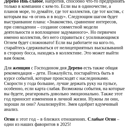
Дерево Инь слабое
, напротив, способно что-то предпринять
только в компании с кем-то. Если вы в одиночестве, а
планов море, то думайте, где тот коллектив, где тот костяк, с
которым вы «в огонь и в воду». Следующим шагом будет
выстраивание плана: «Знакомство, сравнение интересов,
при совпадении – создание совместной модели
деятельности и воплощение задуманного». Но первичен
именно коллектив, без него справиться с усиливающимся
Огнем будет сложновато! Если вы работаете на кого-то,
старайтесь сдерживаться от нелицеприятных высказываний
в сторону босса, находясь в коллективе. Это может выйти
вам боком.
Для
женщин
с Господином дня
Дерево
есть также общая
рекомендация – дети. Пожалуйста, постарайтесь быть в
курсе событий, которые происходят с наследниками.
Скорости у года большие, лучше держать руку на пульсе,
особенно, если карта слабая. Возможны события, на которые
вы будете, реагировать довольно эмоционально. Также этот
год приносит изменения в личной жизни. Нужны ли они,
хороши ли они? Анализируйте. Змея одобрит вдумчивый
анализ.
Огни
и этот год – в близких отношениях.
Слабые Огни
–
одни из наших фаворитов в 2025!