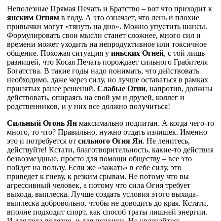
Неполезные Прямая Печать и Братство – вот что приходит к
янским Огням
в году. А это означает, что лень и плохие
привычки могут «тянуть на дно». Можно упустить шансы.
Формулировать свои мысли станет сложнее, много сил и
времени может уходить на непродуктивное или токсичное
общение. Похожая ситуация у
иньских Огней
, с той лишь
разницей, что Косая Печать порождает сильного Грабителя
Богатства. В такие годы надо понимать, что действовать
необходимо, даже через силу, но лучше оставаться в рамках
принятых ранее решений.
Слабые Огни
, напротив, должны
действовать, опираясь на свой ум и друзей, коллег и
родственников, и у них все должно получиться!
Сильный Огонь Ян
максимально подпитан. А когда чего-то
много, то что? Правильно, нужно отдать излишек. Именно
это и потребуется от
сильного Огня Ян
. Не ленитесь,
действуйте! Кстати, благотворительность, какие-то действия
безвозмездные, просто для помощи обществу – все это
пойдет на пользу. Если же «зажать» в себе силу, это
приведет к гневу, к резким срывам. Не потому что вы
агрессивный человек, а потому что сила Огня требует
выхода, выплеска. Лучше создать условия этого выхода-
выплеска добровольно, чтобы не доводить до края. Кстати,
вполне подходит спорт, как способ траты лишней энергии.
И для тела полезно, и для психики. Не увлекайтесь