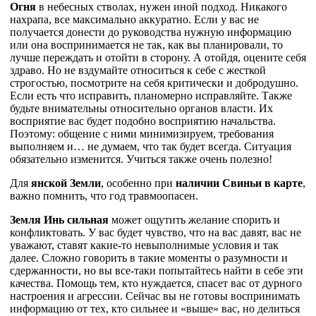
Огня
в небесных стволах, нужен иной подход. Никакого
нахрапа, все максимально аккуратно. Если у вас не
получается донести до руководства нужную информацию
или она воспринимается не так, как вы планировали, то
лучше переждать и отойти в сторону. А отойдя, оцените себя
здраво. Но не вздумайте относиться к себе с жесткой
строгостью, посмотрите на себя критически и добродушно.
Если есть что исправить, планомерно исправляйте. Также
будьте внимательны относительно органов власти. Их
восприятие вас будет подобно восприятию начальства.
Поэтому: общение с ними минимизируем, требования
выполняем и… не думаем, что так будет всегда. Ситуация
обязательно изменится. Учиться также очень полезно!
Для
янской Земли
, особенно при
наличии Свиньи в карте
,
важно помнить, что год травмоопасен.
Земля Инь сильная
может ощутить желание спорить и
конфликтовать. У вас будет чувство, что на вас давят, вас не
уважают, ставят какие-то невыполнимые условия и так
далее. Сложно говорить в такие моменты о разумности и
сдержанности, но вы все-таки попытайтесь найти в себе эти
качества. Помощь тем, кто нуждается, спасет вас от дурного
настроения и агрессии. Сейчас вы не готовы воспринимать
информацию от тех, кто сильнее и «выше» вас, но делиться