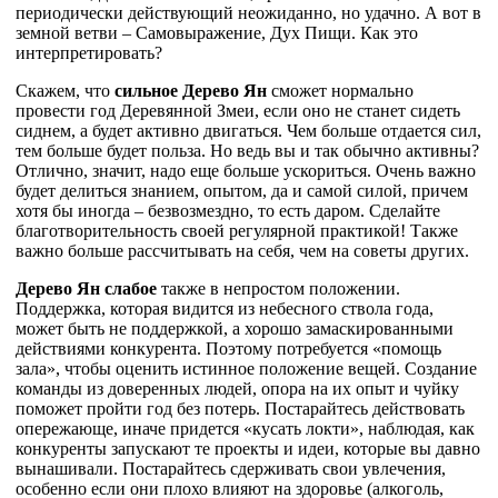
периодически действующий неожиданно, но удачно. А вот в
земной ветви – Самовыражение, Дух Пищи. Как это
интерпретировать?
Скажем, что
сильное Дерево Ян
сможет нормально
провести год Деревянной Змеи, если оно не станет сидеть
сиднем, а будет активно двигаться. Чем больше отдается сил,
тем больше будет польза. Но ведь вы и так обычно активны?
Отлично, значит, надо еще больше ускориться. Очень важно
будет делиться знанием, опытом, да и самой силой, причем
хотя бы иногда – безвозмездно, то есть даром. Сделайте
благотворительность своей регулярной практикой! Также
важно больше рассчитывать на себя, чем на советы других.
Дерево Ян слабое
также в непростом положении.
Поддержка, которая видится из небесного ствола года,
может быть не поддержкой, а хорошо замаскированными
действиями конкурента. Поэтому потребуется «помощь
зала», чтобы оценить истинное положение вещей. Создание
команды из доверенных людей, опора на их опыт и чуйку
поможет пройти год без потерь. Постарайтесь действовать
опережающе, иначе придется «кусать локти», наблюдая, как
конкуренты запускают те проекты и идеи, которые вы давно
вынашивали. Постарайтесь сдерживать свои увлечения,
особенно если они плохо влияют на здоровье (алкоголь,