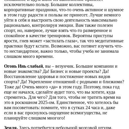
исключительно пользу. Большие коллективы,
корпоративные праздники, что-то очень активное и шумное
в этом году радости и пользы не принесет. Лучше немного
уйти в себя и выстроить свою деятельность максимально
рационально, контролируя эмоции. Вам также полезен
спорт, но, наверное, лучше взять что-то размеренное и
спокойное в качестве тренировок. Вероятны приступы
ярости, гнев может «застилать глаза», так что медитативные
практики будут кстати. Возможно, вас потянет изучить что-
то нестандартное, важно только, чтобы учеба не занимала
слишком много времени.
Огонь Инь слабый
, вы – везунчик. Большие компании и
новые знакомства? Да! Бизнес и новые проекты? Да!
Восстановление здоровья и постижение новых видов
спорта? Да! Укрепление отношений с родными и близкими?
Тоже да! Очень много «да» в этом году. Поэтому, пока год
еще не начался, сделайте аудит того, что вы хотите, куда
стремитесь. Для чего? Для того, чтобы не тратить время на
это в роскошном 2025-ом. Единственное, что хотелось бы
вам посоветовать: помните, что в сутках 24 часа и, даже
если в вас проснулось ощущение всемогущества, не
планируйте слишком многого!
Земля.
Здесь потребуется небольшой мозговой штурм.