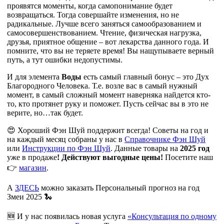
проявятся моменты, когда самопонимание будет
возвращаться. Тогда совершайте изменения, но не
радикальные. Лучше всего заняться самообразованием и
самосовершенствованием. Чтение, физическая нагрузка,
друзья, приятное общение – вот лекарства данного года. И
помните, что вы не теряете время! Вы нащупываете верный
путь, а тут ошибки недопустимы.
И для элемента
Воды
есть самый главный бонус – это Дух
Благородного Человека. Т.е. возле вас в самый нужный
момент, в самый сложный момент наверняка найдется кто-
то, кто протянет руку и поможет. Пусть сейчас вы в это не
верите, но…так будет.
😍 Хороший Фэн Шуй поддержит всегда! Советы на год и
на каждый месяц собраны у нас в
Справочнике Фэн Шуй
или
Инструкции по Фэн Шуй
. Данные товары на
2025 год
уже в продаже
! Действуют выгодные цены!
Посетите наш
👉
магазин
.
А
ЗДЕСЬ
можно заказать Персональный прогноз на год
Змеи 2025 🐍
🆕 И у нас появилась новая услуга
«Консультация по одному