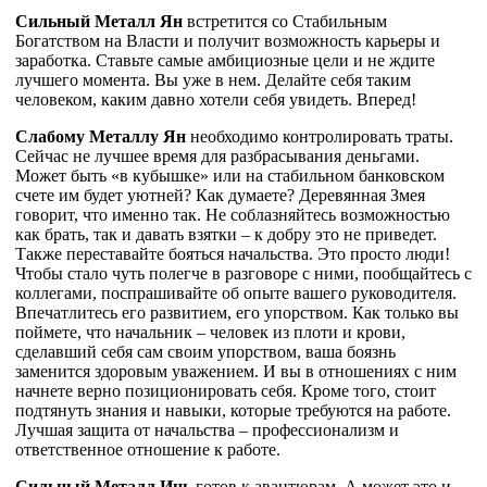
Сильный Металл Ян
встретится со Стабильным
Богатством на Власти и получит возможность карьеры и
заработка. Ставьте самые амбициозные цели и не ждите
лучшего момента. Вы уже в нем. Делайте себя таким
человеком, каким давно хотели себя увидеть. Вперед!
Слабому Металлу Ян
необходимо контролировать траты.
Сейчас не лучшее время для разбрасывания деньгами.
Может быть «в кубышке» или на стабильном банковском
счете им будет уютней? Как думаете? Деревянная Змея
говорит, что именно так. Не соблазняйтесь возможностью
как брать, так и давать взятки – к добру это не приведет.
Также переставайте бояться начальства. Это просто люди!
Чтобы стало чуть полегче в разговоре с ними, пообщайтесь с
коллегами, поспрашивайте об опыте вашего руководителя.
Впечатлитесь его развитием, его упорством. Как только вы
поймете, что начальник – человек из плоти и крови,
сделавший себя сам своим упорством, ваша боязнь
заменится здоровым уважением. И вы в отношениях с ним
начнете верно позиционировать себя. Кроме того, стоит
подтянуть знания и навыки, которые требуются на работе.
Лучшая защита от начальства – профессионализм и
ответственное отношение к работе.
Сильный Металл Инь
готов к авантюрам. А может это и