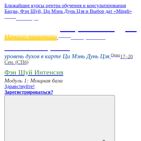
Ближайшие курсы центра обучения и консультирования
Бацзы, Фэн Шуй, Ци Мэнь Дунь Цзя и Выбор дат «Mingli»
Online
11 ноября
Бацзы 2 Модуль
Начало практики
Online
16 августа 11:00
Тонкие настройки
Очно
уровень духов в карте Ци Мэнь Дунь Цзя
17–20
Сен. (СПб)
Фэн Шуй Интенсив
Модуль 1: Мощная база
Здравствуйте!
Зарегистрироваться?