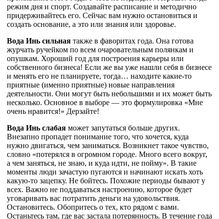
режим дня и спорт. Создавайте расписание и методично
придерживайтесь его. Сейчас вам нужно остановиться и
создать основание, а это или знания или здоровье.
Вода Инь сильная
также в фаворитах года. Она готова
журчать ручейком по всем очаровательным полянкам и
опушкам. Хороший год для построения карьеры или
собственного бизнеса! Если же вы уже нашли себя в бизнесе
и менять его не планируете, тогда… находите какие-то
приятные (именно приятные) новые направления
деятельности. Они могут быть небольшими и их может быть
несколько. Основное в выборе — это формулировка «Мне
очень нравится!» Дерзайте!
Вода Инь слабая
может запутаться больше других.
Внезапно пропадет понимание того, что хочется, куда
нужно двигаться, чем заниматься. Возникнет такое чувство,
словно «потерялся в огромном городе. Много всего вокруг,
а чем заняться, не знаю, и куда идти, не пойму». В такие
моменты люди зачастую пугаются и начинают искать хоть
какую-то зацепку. Не бойтесь. Похожие периоды бывают у
всех. Важно не поддаваться настроению, которое будет
уговаривать вас потратить деньги на удовольствия.
Остановитесь. Обопритесь о тех, кто рядом с вами.
Останьтесь там, где вас застала потерянность. В течение года