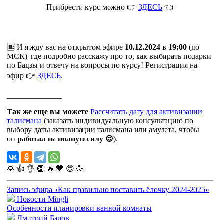
Прибрести курс можно 👉
ЗДЕСЬ
👈
🆓 И я жду вас на открытом эфире
10.12.2024 в 19:00
(по
МСК), где подробно расскажу про то, как выбирать подарки
по Бацзы и отвечу на вопросы по курсу! Регистрация на
эфир 👉
ЗДЕСЬ
.
______________
Так же еще вы можете
Рассчитать дату для активизации
талисмана
(заказать индивидуальную консультацию по
выбору даты активизации талисмана или амулета, чтобы
он
работал на полную силу 😍
).
🙏
👍
👌
👏
🔥
🧡
😍
🥳
Запись эфира «Как правильно поставить ёлочку 2024-2025»
Новости Mingli
Особенности планировки ванной комнаты
Дмитрий Баров