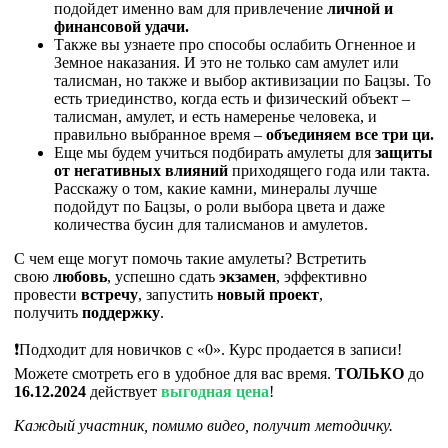
подойдет именно вам для привлечение
личной и
финансовой удачи.
Также вы узнаете про способы ослабить Огненное и
Земное наказания. И это не только сам амулет или
талисман, но также и выбор активизации по Бацзы. То
есть триединство, когда есть и физический объект –
талисман, амулет, и есть намеренье человека, и
правильно выбранное время –
объединяем все три ци.
Еще мы будем учиться подбирать амулеты для
защиты
от негативных влияний
приходящего года или такта.
Расскажу о том, какие камни, минералы лучше
подойдут по Бацзы, о роли выбора цвета и даже
количества бусин для талисманов и амулетов.
С чем еще могут помочь такие амулеты? Встретить
свою
любовь
, успешно сдать
экзамен
, эффективно
провести
встречу
, запустить
новый проект
,
получить
поддержку
.
❗Подходит для новичков с «0». Курс продается в записи!
Можете смотреть его в удобное для вас время.
ТОЛЬКО
до
16.12.2024
действует
выгодная цена
!
Каждый участник, помимо видео, получит методичку.