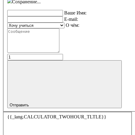
Сохранение...
Ваше Имя:
E-mail:
О чём:
Отправить
{{_lang.CALCULATOR_TWOHOUR_TLTLE}}