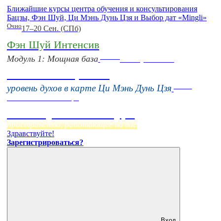
Ближайшие курсы центра обучения и консультирования
Бацзы, Фэн Шуй, Ци Мэнь Дунь Цзя и Выбор дат «Mingli»
Очно
17–20 Сен. (СПб)
Фэн Шуй Интенсив
Online
Модуль 1: Мощная база
16 августа 11:00
Тонкие настройки
Online
уровень духов в карте Ци Мэнь Дунь Цзя
Начало:
23 Сентября
Фэн Шуй онлайн-курс
пространство, работающее на вас
Здравствуйте!
Зарегистрироваться?
Вход