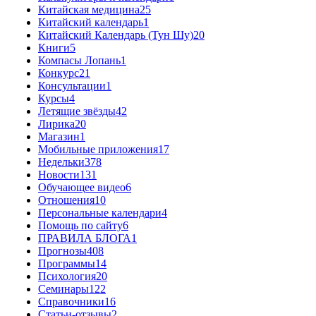
Китайская медицина
25
Китайский календарь
1
Китайский Календарь (Тун Шу)
20
Книги
5
Компасы Лопань
1
Конкурс
21
Консультации
1
Курсы
4
Летящие звёзды
42
Лирика
20
Магазин
1
Мобильные приложения
17
Недельки
378
Новости
131
Обучающее видео
6
Отношения
10
Персональные календари
4
Помощь по сайту
6
ПРАВИЛА БЛОГА
1
Прогнозы
408
Программы
14
Психология
20
Семинары
122
Справочники
16
Статьи-отзывы
2