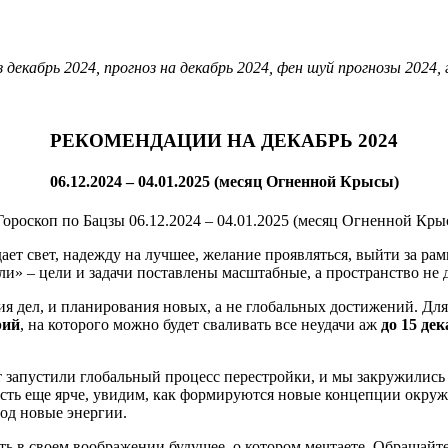
 декабрь 2024, прогноз на декабрь 2024, фен шуй прогнозы 2024, 
РЕКОМЕНДАЦИИ НА ДЕКАБРЬ 2024
06.12.2024 – 04.01.2025 (месяц Огненной Крысы)
ает свет, надежду на лучшее, желание проявляться, выйти за рам
ли» – цели и задачи поставлены масштабные, а пространство не 
я дел, и планирования новых, а не глобальных достижений. Для 
рий
, на которого можно будет сваливать все неудачи аж
до 15 де
т запустили глобальный процесс перестройки, и мы закружилис
сть еще ярче, увидим, как формируются новые концепции окружа
под новые энергии.
ь в своем воображении будущее, о котором мечтаете. Обращайте 