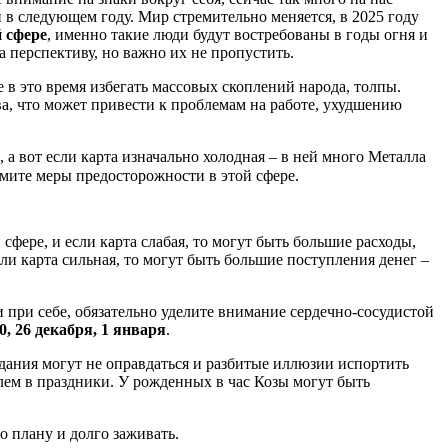
и в следующем году. Мир стремительно меняется, в 2025 году
й сфере
, именно такие люди будут востребованы в годы огня и
 перспективу, но важно их не пропустить.
в это время избегать массовых скоплений народа, толпы.
а, что может привести к проблемам на работе, ухудшению
, а вот если карта изначально холодная – в ней много Металла
имите меры предосторожности в этой сфере.
сфере, и если карта слабая, то могут быть большие расходы,
и карта сильная, то могут быть большие поступления денег –
и при себе, обязательно уделите внимание сердечно-сосудистой
20, 26 декабря, 1 января
.
дания могут не оправдаться и разбитые иллюзии испортить
голем в праздники. У рожденных в час Козы могут быть
о плану и долго заживать.