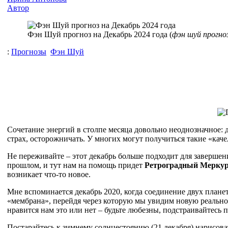
Автор
Фэн Шуй прогноз на Декабрь 2024 года (
фэн шуй прогноз
:
Прогнозы
Фэн Шуй
Сочетание энергий в столпе месяца довольно неоднозначное: д
страх, осторожничать. У многих могут получиться такие «каче
Не переживайте – этот декабрь больше подходит для завершени
прошлом, и тут нам на помощь придет
Ретроградный Мерку
возникает что-то новое.
Мне вспоминается декабрь 2020, когда соединение двух плане
«мембрана», перейдя через которую мы увидим новую реально
нравится нам это или нет – будьте любезны, подстраивайтесь 
Постарайтесь к зимнему солнцестоянию (21 декабря) нарисоват