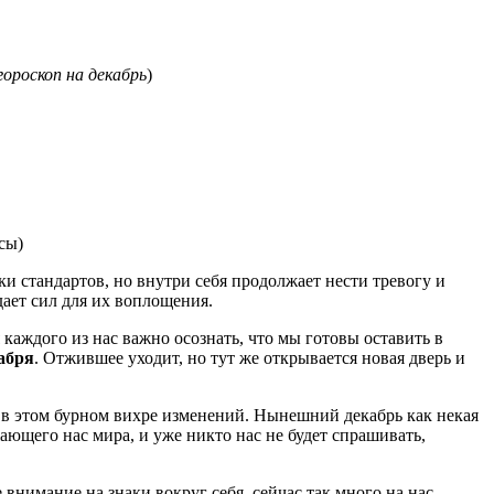
гороскоп на декабрь
)
ки стандартов, но внутри себя продолжает нести тревогу и
дает сил для их воплощения.
каждого из нас важно осознать, что мы готовы оставить в
кабря
. Отжившее уходит, но тут же открывается новая дверь и
ь в этом бурном вихре изменений. Нынешний декабрь как некая
ющего нас мира, и уже никто нас не будет спрашивать,
внимание на знаки вокруг себя, сейчас так много на нас