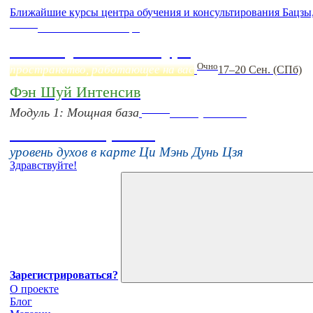
Ближайшие курсы центра обучения и консультирования Бацзы
Online
Начало:
23 Сентября
Фэн Шуй онлайн-курс
Очно
пространство, работающее на вас
17–20 Сен. (СПб)
Фэн Шуй Интенсив
Online
Модуль 1: Мощная база
16 августа 11:00
Тонкие настройки
уровень духов в карте Ци Мэнь Дунь Цзя
Здравствуйте!
Зарегистрироваться?
О проекте
Блог