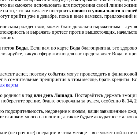
 что вы сможете использовать для построения своей линии жизн
 на то, что вы желаете построить
нового и уникального в свое
гут прийти уже в декабре, пока в виде намеков, предложений на
тианским рождеством, может быть довольно наряженным – лучше 
епокорность и выражать протест против вышестоящих, начальств
тоянию.
й поток
Воды
. Если вам по карте Вода благоприятна, это здорово
лизируйте, какую сферу жизни для вас представляет Вода, и пр
элемент денег, поэтому события могут происходить в финансовой 
 в сомнительные предприятия в этом месяце, брать кредиты. Есл
для карты
.
то родился в
год или день Лошади
. Постарайтесь держать эмоци
поберегите зрение, будьте осторожны за рулем, особенно
8, 14, 
ую подозрительность, недоверие к людям, ваши завышенные ожи
тьте слишком много на шопинг, а также будьте аккуратнее с алко
ские (не срочные) операции в этом месяце – все может пойти не п