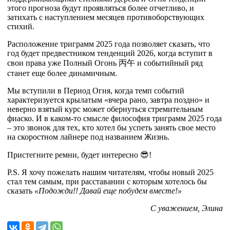
этого прогноза будут проявляться более отчетливо, и
затихать с наступлением месяцев противоборствующих
стихий.
Расположение триграмм 2025 года позволяет сказать, что
год будет предвестником тенденций 2026, когда вступит в
свои права уже Полный Огонь
丙
午
и событийный ряд
станет еще более динамичным.
Мы вступили в Период Огня, когда темп событий
характеризуется крылатым «вчера рано, завтра поздно» и
неверно взятый курс может обернуться стремительным
фиаско. И в каком-то смысле философия триграмм 2025 года
– это звонок для тех, кто хотел бы успеть занять свое место
на скоростном лайнере под названием Жизнь.
Пристегните ремни, будет интересно 😎!
P.S. Я хочу пожелать нашим читателям, чтобы новый 2025
стал тем самым, при расставании с которым хотелось бы
сказать
«Подожди!! Давай еще побудем вместе!»
С уважением, Элина