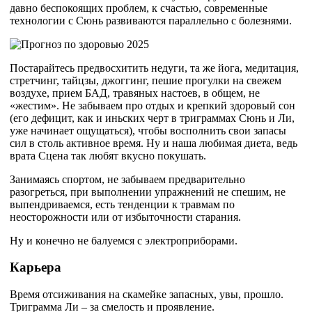
давно беспокоящих проблем, к счастью, современные
технологии с Сюнь развиваются параллельно с болезнями.
Постарайтесь предвосхитить недуги, та же йога, медитация,
стретчинг, тайцзы, джоггинг, пешие прогулки на свежем
воздухе, прием БАД, травяных настоев, в общем, не
«жестим». Не забываем про отдых и крепкий здоровый сон
(его дефицит, как и иньских черт в триграммах Сюнь и Ли,
уже начинает ощущаться), чтобы восполнить свои запасы
сил в столь активное время. Ну и наша любимая диета, ведь
врата Сцена так любят вкусно покушать.
Занимаясь спортом, не забываем предварительно
разогреться, при выполнении упражнений не спешим, не
выпендриваемся, есть тенденции к травмам по
неосторожности или от избыточности старания.
Ну и конечно не балуемся с электроприборами.
Карьера
Время отсиживания на скамейке запасных, увы, прошло.
Триграмма Ли – за смелость и проявление.