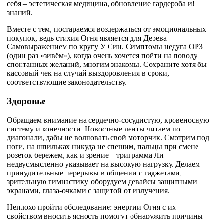
себя – эстетическая медицина, обновление гардероба и!
знаний.
Вместе с тем, постараемся воздержаться от эмоциональных
покупок, ведь стихия Огня является для Дерева
Самовыражением по кругу У Син. Симптомы недуга ОРЗ
(один раз «зивём»), когда очень хочется пойти на поводу
спонтанных желаний, многим знакомы. Сохраните хотя бы
кассовый чек на случай выздоровления в сроки,
соответствующие законодательству.
Здоровье
Обращаем внимание на сердечно-сосудистую, кровеносную
систему и конечности. Новостные ленты читаем по
диагонали, дабы не волновать свой моторчик. Смотрим под
ноги, на шпильках никуда не спешим, пальцы при смене
розеток бережем, как и зрение – триграмма Ли
недвусмысленно указывает на высокую нагрузку. Делаем
принудительные перерывы в общении с гаджетами,
зрительную гимнастику, оборудуем девайсы защитными
экранами, глаза-очками с защитой от излучения.
Неплохо пройти обследование: энергии Огня с их
свойством вносить ясность помогут обнаружить причины