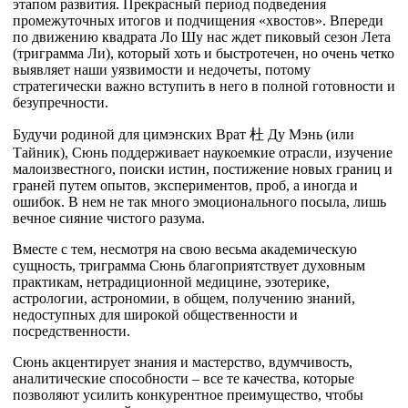
этапом развития. Прекрасный период подведения
промежуточных итогов и подчищения «хвостов». Впереди
по движению квадрата Ло Шу нас ждет пиковый сезон Лета
(триграмма Ли), который хоть и быстротечен, но очень четко
выявляет наши уязвимости и недочеты, потому
стратегически важно вступить в него в полной готовности и
безупречности.
Будучи родиной для цимэнских Врат
杜
Ду Мэнь (или
Тайник), Сюнь поддерживает наукоемкие отрасли, изучение
малоизвестного, поиски истин, постижение новых границ и
граней путем опытов, экспериментов, проб, а иногда и
ошибок. В нем не так много эмоционального посыла, лишь
вечное сияние чистого разума.
Вместе с тем, несмотря на свою весьма академическую
сущность, триграмма Сюнь благоприятствует духовным
практикам, нетрадиционной медицине, эзотерике,
астрологии, астрономии, в общем, получению знаний,
недоступных для широкой общественности и
посредственности.
Сюнь акцентирует знания и мастерство, вдумчивость,
аналитические способности – все те качества, которые
позволяют усилить конкурентное преимущество, чтобы