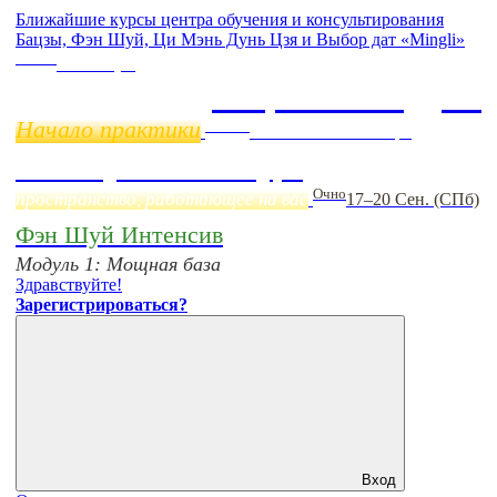
Ближайшие курсы центра обучения и консультирования
Бацзы, Фэн Шуй, Ци Мэнь Дунь Цзя и Выбор дат «Mingli»
Online
11 ноября
Бацзы 2 Модуль
Начало практики
Online
Начало:
23 Сентября
Фэн Шуй онлайн-курс
Очно
пространство, работающее на вас
17–20 Сен. (СПб)
Фэн Шуй Интенсив
Модуль 1: Мощная база
Здравствуйте!
Зарегистрироваться?
Вход