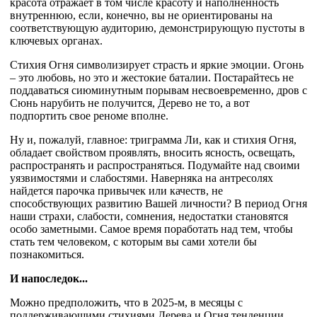
красота отражает в том числе красоту и наполненность
внутреннюю, если, конечно, вы не ориентированы на
соответствующую аудиторию, демонстрирующую пустоты в
ключевых органах.
Стихия Огня символизирует страсть и яркие эмоции. Огонь
– это любовь, но это и жестокие баталии. Постарайтесь не
поддаваться сиюминутным порывам несвоевременно, дров с
Сюнь нарубить не получится, Дерево не то, а вот
подпортить свое реноме вполне.
Ну и, пожалуй, главное: триграмма Ли, как и стихия Огня,
обладает свойством проявлять, вносить ясность, освещать,
распространять и распространяться. Подумайте над своими
уязвимостями и слабостями. Наверняка на антресолях
найдется парочка привычек или качеств, не
способствующих развитию Вашей личности? В период Огня
наши страхи, слабости, сомнения, недостатки становятся
особо заметными. Самое время поработать над тем, чтобы
стать тем человеком, с которым вы сами хотели бы
познакомиться.
И напоследок...
Можно предположить, что в 2025-м, в месяцы с
поддерживающими стихиями Дерева и Огня тенденции