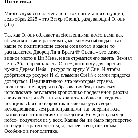
Политика
Много слухов и сплетен, попыток нагнетания ситуаций,
ведь образ 2025 – это Ветер (Сюнь), раздувающий Огонь
(Ли).
Так как Огонь обладает двойственными качествами как
объединять, так и рассеивать, мы можем наблюдать как
какие-то политические союзы создаются, а какие-то –
распадаются. Дворец Ли и Врата
景
Сцена – это самое
видное место в Ци Мэнь, и все стремятся его занять. Земная
ветвь 25-го представлена Огнем, которому для горения
нужно Дерево Неба – ресурс по кругу У Син. И чтобы
добраться до ресурса И
乙
пламени Сы
巳
с земли придется
дотянуться. Неудивительно, что некоторые страны,
политические лидеры и образования будут пытаться
использовать результаты кропотливо проделанной работы
своих коллег, чтобы занять как можно более выгодную
позицию. Для спонсоров такие союзы будут скорее
истощающими, чем равноправными, т.к. энергии года
находятся в отношениях порождения. Но «дотянуться до
небес» получится не у всех. Каким бы ни было партнерство,
оно будет стратегическим, и, скорее всего, показным.
Особенно в геополитике.