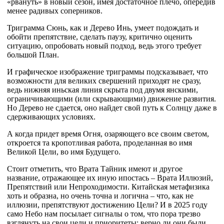
«рвануть» в новый сезон, имея достаточное плечо, опередив
менее радивых соперников.
Триграмма Сюнь, как и Дерево Инь, умеет подождать и
обойти препятствие, сделать паузу, критично оценить
ситуацию, опробовать новый подход, ведь этого требует
большой План.
И графическое изображение триграммы подсказывает, что
возможности для великих свершений приходят не сразу,
ведь нижняя иньская линия скрыта под двумя янскими,
ограничивающими (или скрывающими) движение развития.
Но Дерево не сдается, оно найдет свой путь к Солнцу даже в
сдерживающих условиях.
А когда придет время Огня, озаряющего все своим светом,
откроется та кропотливая работа, проделанная во имя
Великой Цели, во имя Будущего.
Стоит отметить, что Врата Тайник имеют и другое
название, отражающее их иную ипостась – Врата Иллюзий,
Препятствий или Непроходимости. Китайская метафизика
хоть и образна, но очень точна и логична – что, как не
иллюзии, препятствуют достижению Цели? И в 2025 году
само Небо нам посылает сигналы о том, что пора трезво
взглянуть на свои цели и приоритеты: верно ли они были