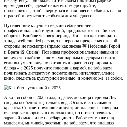
началу. Регулярно выделяйте в своем плотном графике
время для себя, сделайте паузу, помедитируйте,
продышитесь, чтобы вернуться в равновесие, сбавить накал
страстей и осмыслить события дня ушедшего.
Путешествие к лучшей версии себя внешней,
профессиональной и духовной, продолжается и набирает
обороты. Вообще человек периода Ли – это как говорят на
западе well rounded person, т.е. персона прекрасная с какой
стороны не посмотри (прямо как звезда
英
Небесный Герой
и Врата
景
Сцена). Повышая профессиональные навыки и
количество лайков вашим кулинарным шедеврам (кстати,
если вы умеете вкусно готовить и красиво сервировать
блюда – в 2025 получите плюсик к карме), не забываем
почитывать литературу, посматривать интеллектуальное
кино, следить за культурной жизнью, и конечно же, за собой.
А вот за собой с 2025 года, и далее, до конца периода Ли,
следим особенно тщательно, ведь Огонь и есть символ
красоты. Соответствующие индустрии наверняка совершат
очередные прорывы в омоложении, но стоит проявить
здравый смысл и не перебарщивать. Работаем также над
манерами, мимикой, жестами, не забываем, что внешняя