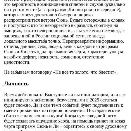
это вероятность возникновения сплетен и слухов буквально
на пустом месте (а в триграмме Ли оно ровно в середине),
которые могут достаточно быстро и широко
распространиться ветром Сюнь. Будьте осторожны в словах
и поступках: кто-то некорректно выразился, сболтнул на
эмоциях, кто-то неверно понял и… вы уже если не «звезда»
запрещенной в России социальной сети, то звезда
локального масштаба точно. Перепроверяйте информацию,
отчеты, данные, себя, людей, ведь в каждой из триграмм
Сюнь и Ли есть одна прерывистая черта, характеризующая
какой-то дефект, неясность, сомнения, отсутствие
целостности.
Не забываем поговорку «Не все то золото, что блестит».
Личность
Время действовать! Выступите ли вы инициатором, или вас
инициируют к действию, безучастными в 2025 остаться
будет сложно. Да и сам темп событий будет подталкивать к
смене привычных паттернов поведения. Постарайтесь не
сбиться с намеченного курса! Когда сумасшедший ритм
будет создавать ощущение хаоса, на помощь придет иньская
черта триграмм Сюнь и Ли – обратитесь к своему духовному