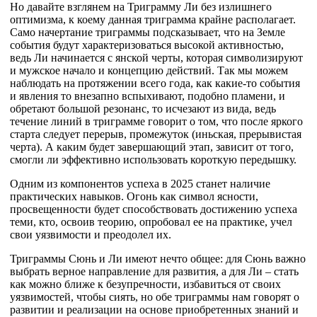
Но давайте взглянем на Триграмму Ли без излишнего
оптимизма, к коему данная триграмма крайне располагает.
Само начертание триграммы подсказывает, что на Земле
события будут характеризоваться высокой активностью,
ведь Ли начинается с янской черты, которая символизируют
и мужское начало и концепцию действий. Так мы можем
наблюдать на протяжении всего года, как какие-то события
и явления то внезапно вспыхивают, подобно пламени, и
обретают большой резонанс, то исчезают из вида, ведь
течение линий в триграмме говорит о том, что после яркого
старта следует перерыв, промежуток (иньская, прерывистая
черта). А каким будет завершающий этап, зависит от того,
смогли ли эффективно использовать короткую передышку.
Одним из компонентов успеха в 2025 станет наличие
практических навыков. Огонь как символ ясности,
просвещенности будет способствовать достижению успеха
теми, кто, освоив теорию, опробовал ее на практике, учел
свои уязвимости и преодолел их.
Триграммы Сюнь и Ли имеют нечто общее: для Сюнь важно
выбрать верное направление для развития, а для Ли – стать
как можно ближе к безупречности, избавиться от своих
уязвимостей, чтобы сиять, но обе триграммы нам говорят о
развитии и реализации на основе приобретенных знаний и