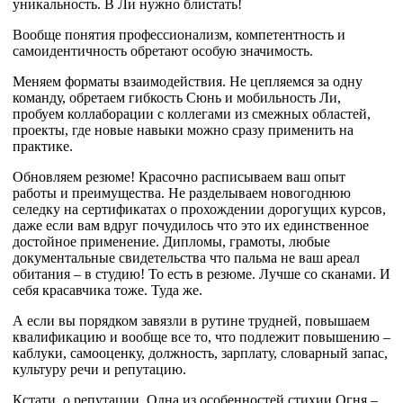
уникальность. В Ли нужно блистать!
Вообще понятия профессионализм, компетентность и
самоидентичность обретают особую значимость.
Меняем форматы взаимодействия. Не цепляемся за одну
команду, обретаем гибкость Сюнь и мобильность Ли,
пробуем коллаборации с коллегами из смежных областей,
проекты, где новые навыки можно сразу применить на
практике.
Обновляем резюме! Красочно расписываем ваш опыт
работы и преимущества. Не разделываем новогоднюю
селедку на сертификатах о прохождении дорогущих курсов,
даже если вам вдруг почудилось что это их единственное
достойное применение. Дипломы, грамоты, любые
документальные свидетельства что пальма не ваш ареал
обитания – в студию! То есть в резюме. Лучше со сканами. И
себя красавчика тоже. Туда же.
А если вы порядком завязли в рутине трудней, повышаем
квалификацию и вообще все то, что подлежит повышению –
каблуки, самооценку, должность, зарплату, словарный запас,
культуру речи и репутацию.
Кстати, о репутации. Одна из особенностей стихии Огня –