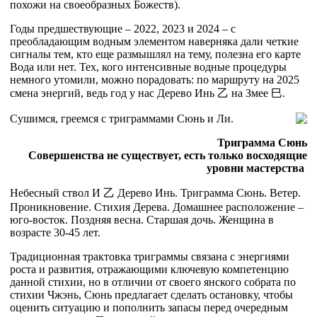
похожи на своеобразных Божеств).
Годы предшествующие – 2022, 2023 и 2024 – с
преобладающим водным элементом наверняка дали четкие
сигналы тем, кто еще размышлял на тему, полезна его карте
Вода или нет. Тех, кого интенсивные водные процедуры
немного утомили, можно порадовать: по маршруту на 2025
смена энергий, ведь год у нас Дерево Инь
乙
на Змее
巳.
Сушимся, греемся с триграммами Сюнь и Ли.
Триграмма Сюнь
Совершенства не существует, есть только восходящие
уровни мастерства
Небесный ствол И
乙
Дерево Инь. Триграмма Сюнь. Ветер.
Проникновение. Стихия Дерева. Домашнее расположение –
юго-восток. Поздняя весна. Старшая дочь. Женщина в
возрасте 30-45 лет.
Традиционная трактовка триграммы связана с энергиями
роста и развития, отражающими ключевую компетенцию
данной стихии, но в отличии от своего янского собрата по
стихии Чжэнь, Сюнь предлагает сделать остановку, чтобы
оценить ситуацию и пополнить запасы перед очередным