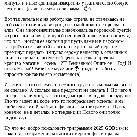
минуты и иные единицы измерения утратили свою былую
весомость (жаль, не мои килограммы 🙃).
Вот так летела и я на работу, как стрела, не отвлекаясь на
пейзажи столичных витрин, пока мой полет не прервала
ёлка. Она многозначительно наблюдала за городской суетой
из россыпи гирлянд и лучей неоновой подсветки, понимая,
что для 1 ноября ее экспозиция пусть даже и в пафосном
гастробутике – явный фальстарт. Зрительный нерв не
преминул передать импульс серому веществу в отчаянных
поисках финала логической цепочки: ёлка-гирлянда –
красиво-магазин – осень – ??? Гениально! Опять он – Год! И
опять Новый! Везет же мужчине 🎅! (надо не забыть
спросить контакты его косметолога).
И лететь стало почему-то немного грустно: сколько же всего
не сделано! А сколько еще предстоит не сделать!!! Но чего я
не сделать не могу, так это подсмотреть в недалекое будущее.
Кто-то гадает на кофе, кто-то подбрасывает монеты, а мы –
любители китайской метафизики – на триграммах. Пусть,
конечно, не в деталях, но тенденции Нового они точно
подскажут.
Ну что же, добро пожаловать триграммам 2025
GOD
a (мне
кажется, изображения китайских иероглифов и правда