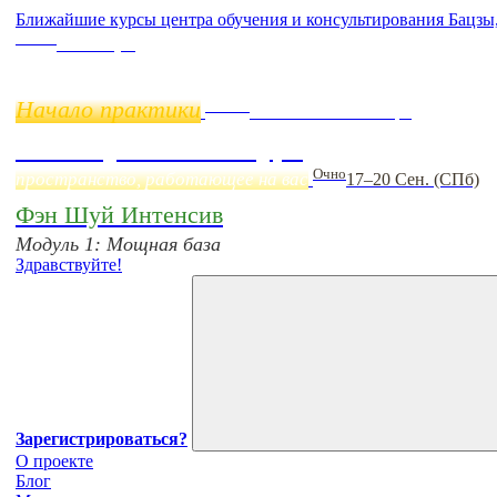
Ближайшие курсы центра обучения и консультирования Бацзы
Online
11 ноября
Начало практики
Online
Начало:
23 Сентября
Фэн Шуй онлайн-курс
Очно
пространство, работающее на вас
17–20 Сен. (СПб)
Фэн Шуй Интенсив
Модуль 1: Мощная база
Здравствуйте!
Зарегистрироваться?
О проекте
Блог