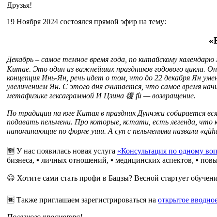
Друзья!
19 Ноября 2024 состоялся прямой эфир на тему:
«
Декабрь – самое темное время года, по китайскому календарю
Китае. Это один из важнейших праздников годового цикла. Он 
концепция Инь-Ян, речь идет о том, что до 22 декабря Ян ум
увеличением Ян. С этого дня считается, что самое время на
метафизике гексаграммой И Цзина 復 fù — возвращение.
По традиции на юге Китая в праздник Дунчжи собирается вся 
подавать пельмени. Про которые, кстати, есть легенда, что
напоминающие по форме уши. А суп с пельменями назвали «q
🆕 У нас появилась новая услуга
«Консультация по одному воп
бизнеса, ▪️ личных отношений, ▪️ медицинских аспектов, ▪️ пов
😃 Хотите сами стать профи в Бацзы? Весной стартует обучен
🆓 Также приглашаем зарегистрироваться на
открытое вводное
Полезного просмотра!