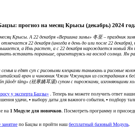
Бацзы: прогноз на месяц Крысы (декабрь) 2024 год
 месяц Крысы. А 22 декабря «Вершина зимы» 冬至 – праздник зим
отмечается 22 декабря (иногда в день до или после 22 декабря),
еньшается, а Инь растет, а с 22 декабря нарождается новый Ян
чинать вставать пораньше, ориентируясь на восход солнца. Ян
семья и едят суп с рисовыми клецками таньюань и рисовые коло
 китайский врач и чиновник Чжан Чжунцзин из сострадания к бе
ùhán jiāoěr tāng» (祛寒嬌耳湯) супом с пирожками, изгоняющими хо
росу у эксперта Бацзы»
. Теперь вы можете получить ответ наших
ышения удачи, ▪️ выбору даты для важного события, ▪️ подбору та
ие на
1 Модуле для новичков
. Посмотреть программу и присое
 занятие
по Бацзы и пройти наш
бесплатный базовый Модуль
.