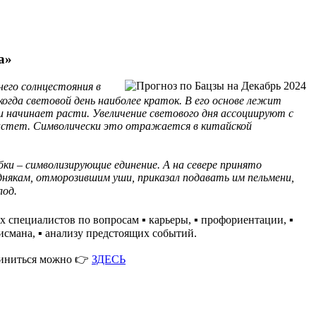
а»
него солнцестояния в
 когда световой день наиболее краток. В его основе лежит
 и начинает расти. Увеличение светового дня ассоциируют с
 растет. Символически это отражается в китайской
бки – символизирующие единение. А на севере принято
днякам, отморозившим уши, приказал подавать им пельмени,
лод.
 специалистов по вопросам ▪️ карьеры, ▪️ профориентации, ▪️
лисмана, ▪️ анализу предстоящих событий.
диниться можно 👉
ЗДЕСЬ