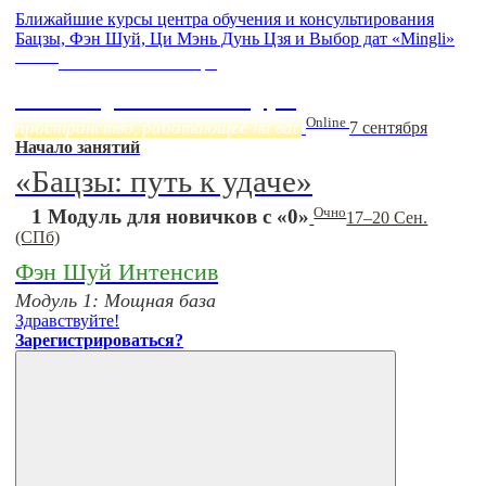
Ближайшие курсы центра обучения и консультирования
Бацзы, Фэн Шуй, Ци Мэнь Дунь Цзя и Выбор дат «Mingli»
Online
Начало:
23 Сентября
Фэн Шуй онлайн-курс
Online
пространство, работающее на вас
7 сентября
Начало занятий
«Бацзы: путь к удаче»
Очно
1 Модуль для новичков с «0»
17–20 Сен.
(СПб)
Фэн Шуй Интенсив
Модуль 1: Мощная база
Здравствуйте!
Зарегистрироваться?