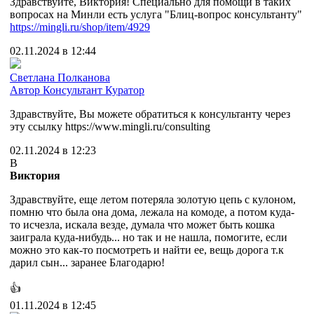
Здравствуйте, Виктория! Специально для помощи в таких
вопросах на Минли есть услуга "Блиц-вопрос консультанту"
https://mingli.ru/shop/item/4929
02.11.2024 в 12:44
Cветлана Полканова
Автор
Консультант
Куратор
Здравствуйте, Вы можете обратиться к консультанту через
эту ссылку https://www.mingli.ru/consulting
02.11.2024 в 12:23
В
Виктория
Здравствуйте, еще летом потеряла золотую цепь с кулоном,
помню что была она дома, лежала на комоде, а потом куда-
то исчезла, искала везде, думала что может быть кошка
заиграла куда-нибудь... но так и не нашла, помогите, если
можно это как-то посмотреть и найти ее, вещь дорога т.к
дарил сын... заранее Благодарю!
👍
01.11.2024 в 12:45