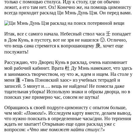
только с помощью стилуса. Иду к столу, где он обычно
лежит, а его там нет. Ох! Конечно же, на помощь цимэнисту
всегда приходит расклад Ци Мэнь Дунь Цзя. Он перед вами.
Итак, все с самого начала. Небесный ствол часа
壬
попадает
в Дом Кунь, в пустоту, вот не зря не нашелся 🙂. Отлично,
что вещь сама стремится к вопрошающему 庚, хочет еще
послужить!
Рассуждаю, что Дворец Кунь в расклад, очень напоминает
мой рабочий кабинет. Врата
杜
Ду Мэнь намекают, что здесь
я занимаюсь творчеством, ну что ж, идем и ищем. На столе у
меня
蓬
«Тянь Пэновский хаос» из учебных тетрадей и
записей. 5 минут и…. вещь не найдена! Не помогла даже
тщательная уборка! Использую знаки и образы дворца, но в
поисках уже примерно час, совсем не шутка!
Обращаюсь к своей подруге-цимэнисту с опытом больше,
чем мой:
«Помоги!»
. Исследуем карту вместе, делаем вывод,
что нужно поискать в определенные часы/дни. Но терпения
ждать не хватает! Открываю еще один расклад уже с
вопросом:
«Что мне поможет найти стилус?»