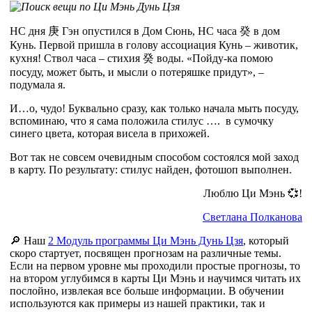
НС дня
庚
Гэн опустился в Дом Сюнь, НС часа
癸
в дом
Кунь. Первой пришла в голову ассоциация Кунь – животик,
кухня! Ствол часа – стихия
癸
воды. «Пойду-ка помою
посуду, может быть, и мысли о потеряшке придут», –
подумала я.
И…о, чудо! Буквально сразу, как только начала мыть посуду,
вспоминаю, что я сама положила стилус …. в сумочку
синего цвета, которая висела в прихожей.
Вот так не совсем очевидным способом состоялся мой заход
в карту. По результату: стилус найден, фотошоп выполнен.
Люблю Ци Мэнь 💞!
Светлана Полканова
🔎 Наш
2 Модуль программы Ци Мэнь Дунь Цзя
, который
скоро стартует, посвящен прогнозам на различные темы.
Если на первом уровне мы проходили простые прогнозы, то
на втором углубимся в карты Ци Мэнь и научимся читать их
послойно, извлекая все больше информации. В обучении
используются как примеры из нашей практики, так и