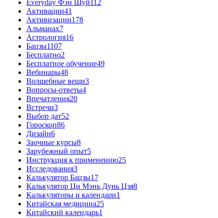
Everyday Фэн Шуй
112
Активации
41
Активизации
178
Альманах
7
Астрология
16
Бацзы
1107
Бесплатно
2
Бесплатное обучение
49
Вебинары
48
Волшебные вещи
3
Вопросы-ответы
4
Впечатления
20
Встречи
3
Выбор дат
52
Гороскоп
86
Дизайн
6
Заочные курсы
8
Зарубежный опыт
5
Инструкция к применению
25
Исследования
3
Калькулятор Бацзы
17
Калькулятор Ци Мэнь Дунь Цзя
8
Калькуляторы и календари
1
Китайская медицина
25
Китайский календарь
1