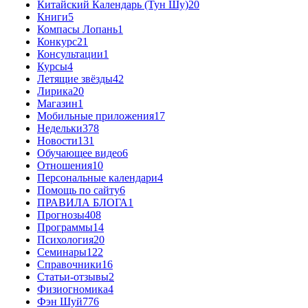
Китайский Календарь (Тун Шу)
20
Книги
5
Компасы Лопань
1
Конкурс
21
Консультации
1
Курсы
4
Летящие звёзды
42
Лирика
20
Магазин
1
Мобильные приложения
17
Недельки
378
Новости
131
Обучающее видео
6
Отношения
10
Персональные календари
4
Помощь по сайту
6
ПРАВИЛА БЛОГА
1
Прогнозы
408
Программы
14
Психология
20
Семинары
122
Справочники
16
Статьи-отзывы
2
Физиогномика
4
Фэн Шуй
776