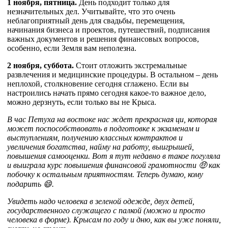
1 ноября, пятница.
День подходит только для
незначительных дел. Учитывайте, что это очень
неблагоприятный день для свадьбы, перемещения,
начинания бизнеса и проектов, путешествий, подписания
важных документов и решения финансовых вопросов,
особенно, если Земля вам неполезна.
2 ноября, суббота.
Стоит отложить экстремальные
развлечения и медицинские процедуры. В остальном – день
неплохой, столкновение сегодня сглажено. Если вы
настроились начать прямо сегодня какое-то важное дело,
можно дерзнуть, если только вы не Крыса.
В час Петуха на востоке нас ждет прекрасная ци, которая
может поспособствовать в подготовке к экзаменам и
выступлениям, получению классных контрактов и
увеличения богатства, найму на работу, выигрышей,
повышения самооценки. Вот я тут недавно в такое погуляла
и выиграла курс повышения финансовой грамотности 🤑 как
побочку к остальным приятностям. Теперь думаю, кому
подарить 😄.
Увидеть надо человека в зеленой одежде, двух детей,
государственного служащего с палкой (можно и просто
человека в форме). Крысам по году и дню, как вы уже поняли,