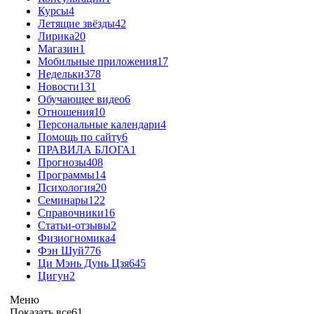
Курсы
4
Летящие звёзды
42
Лирика
20
Магазин
1
Мобильные приложения
17
Недельки
378
Новости
131
Обучающее видео
6
Отношения
10
Персональные календари
4
Помощь по сайту
6
ПРАВИЛА БЛОГА
1
Прогнозы
408
Программы
14
Психология
20
Семинары
122
Справочники
16
Статьи-отзывы
2
Физиогномика
4
Фэн Шуй
776
Ци Мэнь Дунь Цзя
645
Цигун
2
Меню
Показать все
61