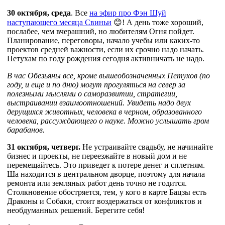
30 октября, среда
. Все
на эфир про Фэн Шуй
наступающего месяца Свиньи
😊! А день тоже хороший,
послабее, чем вчерашний, но любителям Огня пойдет.
Планирование, переговоры, начало учебы или каких-то
проектов средней важности, если их срочно надо начать.
Петухам по году рождения сегодня активничать не надо.
В час Обезьяны все, кроме вышеобозначенных Петухов (по
году, и еще и по дню) могут прогуляться на север за
полезными мыслями о саморазвитии, стратегии,
выстраивании взаимоотношений. Увидеть надо двух
дерущихся животных, человека в черном, образованного
человека, рассуждающего о науке. Можно услышать гром
барабанов.
31 октября, четверг.
Не устраивайте свадьбу, не начинайте
бизнес и проекты, не переезжайте в новый дом и не
перемещайтесь. Это приведет к потере денег и сплетням.
Ша находится в центральном дворце, поэтому для начала
ремонта или земляных работ день точно не годится.
Столкновение обостряется, тем, у кого в карте Бацзы есть
Драконы и Собаки, стоит воздержаться от конфликтов и
необдуманных решений. Берегите себя!