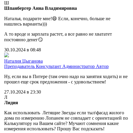
Ш
Шпанбергер Анна Владимировна
Наталья, подарите мне!😄 Если, конечно, больше не
нашлись варианты)))
А то вроде и зарплата растет, а все равно не хвататет
постоянно денег😏
30.10.2024 в 08:48
Наталия Цыганова
Преподаватель
Консультант
Администратор
Автор
Ну, если вы в Питере (там очно надо на занятия ходить) и не
прошел еще срок предложения - с удовольствием!
27.10.2024 в 23:30
Л
Лидия
Как использовать Летящие Звезды если тыл\фасад жилого
дома по измерению Лопанем не совпадает с ориентацией по
Калькулятору на Вашем сайте? Мучают сомнения какие
измерения использовать? Прошу Вас подсказать!