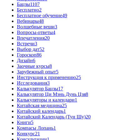
Бацзы
1107
Бесплатно
2
Бесплатное обучение
49
Вебинары
48
Волшебные вещи
3
Вопросы-ответы
4
Впечатления
20
Встречи
3
Выбор дат
52
Гороскоп
86
Дизайн
6
Заочные курсы
8
Зарубежный опыт
5
Инструкция к применению
25
Исследования
3
Калькулятор Бацзы
17
Калькулятор Ци Мэнь Дунь Цзя
8
Калькуляторы и календари
1
Китайская медицина
25
Китайский календарь
1
Китайский Календарь (Тун Шу)
20
Книги
5
Компасы Лопань
1
Конкурс
21
Консультации
1