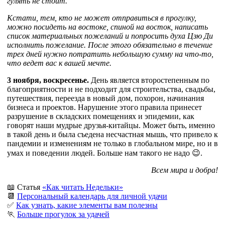
гулять не стоит.
Кстати, тем, кто не может отправиться в прогулку,
можно посидеть на востоке, спиной на восток, написать
список материальных пожеланий и попросить духа Цзю Ди
исполнить пожелание. После этого обязательно в течение
трех дней нужно потратить небольшую сумму на что-то,
что ведет вас к вашей мечте.
3 ноября, воскресенье.
День является второстепенным по
благоприятности и не подходит для строительства, свадьбы,
путешествия, переезда в новый дом, похорон, начинания
бизнеса и проектов. Нарушение этого правила принесет
разрушение в складских помещениях и эпидемии, как
говорят наши мудрые друзья-китайцы. Может быть, именно
в такой день и была съедена несчастная мышь, что привело к
пандемии и изменениям не только в глобальном мире, но и в
умах и поведении людей. Больше нам такого не надо 😉.
Всем мира и добра!
📖 Статья
«Как читать Недельки»
📆
Персональный календарь для личной удачи
✅
Как узнать, какие элементы вам полезны
🏃
Больше прогулок за удачей