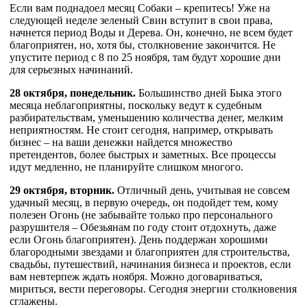
Если вам поднадоел месяц Собаки – крепитесь! Уже на
следующей неделе зеленый Свин вступит в свои права,
начнется период Воды и Дерева. Он, конечно, не всем будет
благоприятен, но, хотя бы, столкновение закончится. Не
упустите период с 8 по 25 ноября, там будут хорошие дни
для серьезных начинаний.
28 октября, понедельник.
Большинство дней Быка этого
месяца неблагоприятны, поскольку ведут к судебным
разбирательствам, уменьшению количества денег, мелким
неприятностям. Не стоит сегодня, например, открывать
бизнес – на ваши денежки найдется множество
претендентов, более быстрых и заметных. Все процессы
идут медленно, не планируйте слишком многого.
29 октября, вторник.
Отличный день, учитывая не совсем
удачный месяц, в первую очередь, он подойдет тем, кому
полезен Огонь (не забывайте только про персонального
разрушителя – Обезьянам по году стоит отдохнуть, даже
если Огонь благоприятен). День поддержан хорошими
благородными звездами и благоприятен для строительства,
свадьбы, путешествий, начинания бизнеса и проектов, если
вам невтерпеж ждать ноября. Можно договариваться,
мириться, вести переговоры. Сегодня энергии столкновения
сглажены.