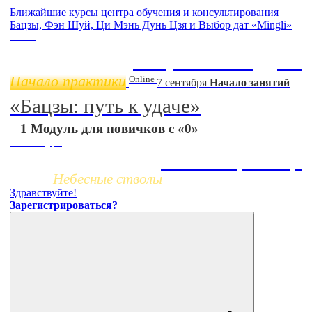
Ближайшие курсы центра обучения и консультирования
Бацзы, Фэн Шуй, Ци Мэнь Дунь Цзя и Выбор дат «Mingli»
Online
11 ноября
Бацзы 2 Модуль
Начало практики
Online
7 сентября
Начало занятий
«Бацзы: путь к удаче»
Заочно
1 Модуль для новичков с «0»
НОВЫЙ
online-курс
Жизнь по фазам Ци
Небесные стволы
Здравствуйте!
Зарегистрироваться?