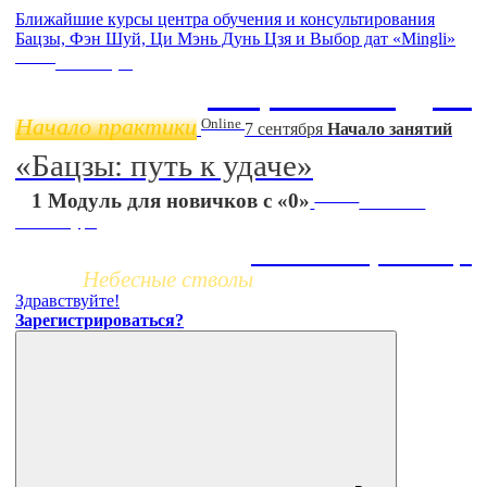
Ближайшие курсы центра обучения и консультирования
Бацзы, Фэн Шуй, Ци Мэнь Дунь Цзя и Выбор дат «Mingli»
Online
11 ноября
Бацзы 2 Модуль
Начало практики
Online
7 сентября
Начало занятий
«Бацзы: путь к удаче»
Заочно
1 Модуль для новичков с «0»
НОВЫЙ
online-курс
Жизнь по фазам Ци
Небесные стволы
Здравствуйте!
Зарегистрироваться?