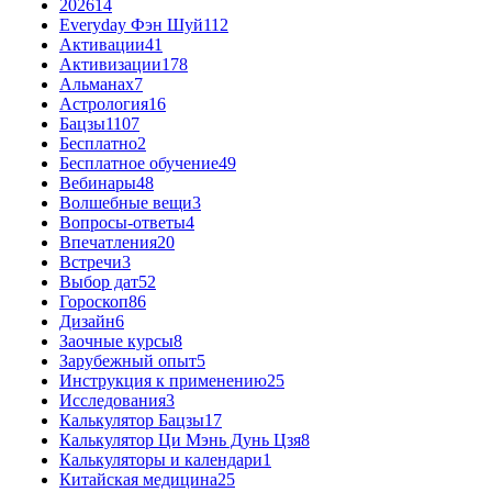
2026
14
Everyday Фэн Шуй
112
Активации
41
Активизации
178
Альманах
7
Астрология
16
Бацзы
1107
Бесплатно
2
Бесплатное обучение
49
Вебинары
48
Волшебные вещи
3
Вопросы-ответы
4
Впечатления
20
Встречи
3
Выбор дат
52
Гороскоп
86
Дизайн
6
Заочные курсы
8
Зарубежный опыт
5
Инструкция к применению
25
Исследования
3
Калькулятор Бацзы
17
Калькулятор Ци Мэнь Дунь Цзя
8
Калькуляторы и календари
1
Китайская медицина
25