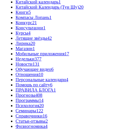
Китайский календарь
1
Китайский Календарь (Тун Шу)
20
Книги
5
Компасы Лопань
1
Конкурс
21
Консультации
1
Курсы
4
Летящие звёзды
42
Лирика
20
Магазин
1
Мобильные приложения
17
Недельки
377
Новости
131
Обучающее видео
6
Отношения
10
Персональные календари
4
Помощь по сайту
6
ПРАВИЛА БЛОГА
1
Прогнозы
408
Программы
14
Психология
20
Семинары
122
Справочники
16
Статьи-отзывы
2
Физиогномика
4