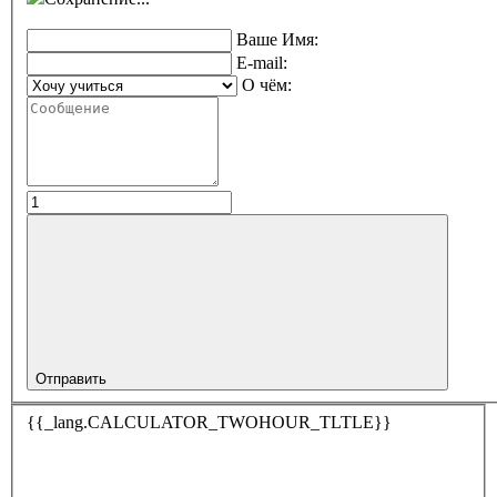
Ваше Имя:
E-mail:
О чём:
Отправить
{{_lang.CALCULATOR_TWOHOUR_TLTLE}}