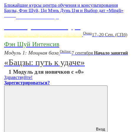
Ближайшие курсы центра обучения и консультирования
Бацзы, Фэн Шуй, Ци Мэнь Дунь Цзя и Выбор дат «Mingli»
Online
Начало:
23 Сентября
Фэн Шуй онлайн-курс
Очно
пространство, работающее на вас
17–20 Сен. (СПб)
Фэн Шуй Интенсив
Online
Модуль 1: Мощная база
7 сентября
Начало занятий
«Бацзы: путь к удаче»
1 Модуль для новичков с «0»
Здравствуйте!
Зарегистрироваться?
Вход