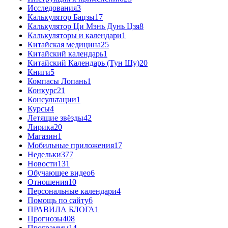
Исследования
3
Калькулятор Бацзы
17
Калькулятор Ци Мэнь Дунь Цзя
8
Калькуляторы и календари
1
Китайская медицина
25
Китайский календарь
1
Китайский Календарь (Тун Шу)
20
Книги
5
Компасы Лопань
1
Конкурс
21
Консультации
1
Курсы
4
Летящие звёзды
42
Лирика
20
Магазин
1
Мобильные приложения
17
Недельки
377
Новости
131
Обучающее видео
6
Отношения
10
Персональные календари
4
Помощь по сайту
6
ПРАВИЛА БЛОГА
1
Прогнозы
408
Программы
14