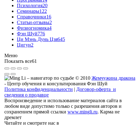
Психология
20
Семинары
122
Справочники
16
Статьи-отзывы
2
Физиогномика
4
Фэн Шуй
776
Ци Мэнь Дунь Цзя
645
Цигун
2
Меню
Показать все
61
© 2010
Жемчужина дракона
- Центр обучения и консультирования Фэн Шуй
Политика конфиденциальности
|
Договор-оферта и
сведения о продавце
Воспроизведение и использование материалов сайта в
любом виде допустимо только с разрешения авторов и
сохранением прямой ссылки
www.mingli.ru
. Карма не
дремлет
Читайте и смотрите нас в