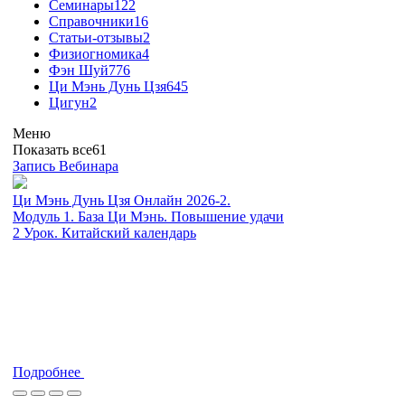
Семинары
122
Справочники
16
Статьи-отзывы
2
Физиогномика
4
Фэн Шуй
776
Ци Мэнь Дунь Цзя
645
Цигун
2
Меню
Показать все
61
Запись Вебинара
Ци Мэнь Дунь Цзя Онлайн 2026-2.
Модуль 1. База Ци Мэнь. Повышение удачи
2 Урок. Китайский календарь
Подробнее