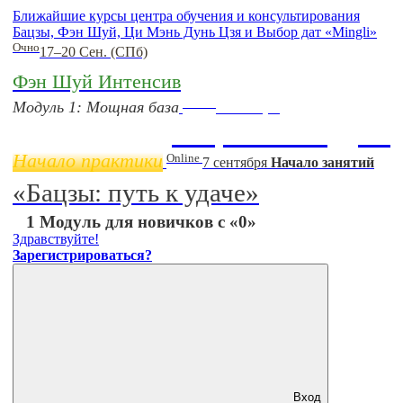
Ближайшие курсы центра обучения и консультирования
Бацзы, Фэн Шуй, Ци Мэнь Дунь Цзя и Выбор дат «Mingli»
Очно
17–20 Сен. (СПб)
Фэн Шуй Интенсив
Online
Модуль 1: Мощная база
11 ноября
Бацзы 2 Модуль
Начало практики
Online
7 сентября
Начало занятий
«Бацзы: путь к удаче»
1 Модуль для новичков с «0»
Здравствуйте!
Зарегистрироваться?
Вход