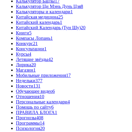
Калькулятор Бацзы
17
Калькулятор Ци Мэнь Дунь Цзя
8
Калькуляторы и календари
1
Китайская медицина
25
Китайский календарь
1
Китайский Календарь (Тун Шу)
20
Книги
5
Компасы Лопань
1
Конкурс
21
Консультации
1
Курсы
4
Летящие звёзды
42
Лирика
20
Магазин
1
Мобильные приложения
17
Недельки
377
Новости
131
Обучающее видео
6
Отношения
10
Персональные календари
4
Помощь по сайту
6
ПРАВИЛА БЛОГА
1
Прогнозы
408
Программы
14
Психология
20