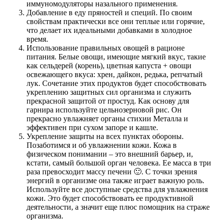
иммуномодуляторы назального применения.
Добавление в еду пряностей и специй. По своим
свойствам практически все они теплые или горячие,
что делает их идеальными добавками в холодное
время.
Использование правильных овощей в рационе
питания. Белые овощи, имеющие мягкий вкус, такие
как сельдерей (корень), цветная капуста + овощи
освежающего вкуса: хрен, дайкон, редька, репчатый
лук. Сочетание этих продуктов будет способствовать
укреплению защитных сил организма и служить
прекрасной защитой от простуд. Как основу для
гарнира используйте цельнозерновой рис. Он
прекрасно увлажняет органы стихии Металла и
эффективен при сухом запоре и кашле.
Укрепление защиты на всех пунктах обороны.
Позаботимся и об увлажнении кожи. Кожа в
физическом понимании – это внешний барьер, и,
кстати, самый большой орган человека. Ее масса в три
раза превосходит массу печени 🙂. С точки зрения
энергий в организме она также играет важную роль.
Используйте все доступные средства для увлажнения
кожи. Это будет способствовать ее продуктивной
деятельности, а значит еще плюс помощник на страже
организма.