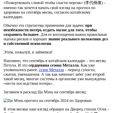
«Пожертвовать сливой чтобы спасти персик» (李代桃僵) –
именно так хочется начать свой взгляд на прогноз по
здоровью на сентябрь месяц, согласно китайскому
календарю.
Обычно эта стратагема применима для задачи:
при
неизбежности потерь отдать малое для того, чтобы
сохранить большее
. Для ее воплощения важна правильная
оценка рисков и хорошее
знание реального положения дел
и собственной психологии
.
Этим, пожалуй, и займемся!
Напомню, что сентябрь в китайском календаре – это месяц
Петуха. И это
сердцевина сезона Металла
. Как уже
упоминалось ранее,
сезон Металла
– период сухости,
сжатия, уменьшения. А так как начинает забег уже второй
такой месяц, многие системы в организме уже вынуждены
«нести последствия потерь».
Заглянем в расклад Ци Мэнь на сентябрь месяц:
В этом месяце наш взгляд обращен на Дворец стихии Огня –