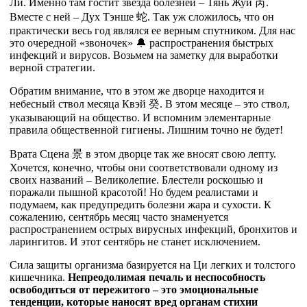
Ли. Именно там гостит звезда болезней – Тянь Жуй
芮
.
Вместе с ней – Дух Тэнше
蛇
. Так уж сложилось, что он
практически весь год являлся ее верным спутником. Для нас
это очередной «звоночек» 🔔 распространения быстрых
инфекций и вирусов. Возьмем на заметку для выработки
верной стратегии.
Обратим внимание, что в этом же дворце находится и
небесный ствол месяца Квэй
癸
. В этом месяце – это ствол,
указывающий на общество. И вспомним элементарные
правила общественной гигиены. Лишним точно не будет!
Врата Сцена
景
в этом дворце так же вносят свою лепту.
Хочется, конечно, чтобы они соответствовали одному из
своих названий – Великолепие. Блестели роскошью и
поражали пышной красотой! Но будем реалистами и
подумаем, как предупредить болезни жара и сухости. К
сожалению, сентябрь месяц часто знаменуется
распространением острых вирусных инфекций, бронхитов и
ларингитов. И этот сентябрь не станет исключением.
Сила защиты организма базируется на Ци легких и толстого
кишечника.
Непреодолимая печаль и неспособность
освободиться от пережитого – это эмоциональные
тенденции, которые наносят вред органам стихии