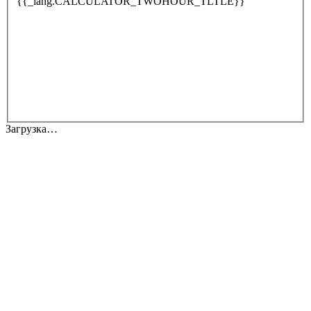
{{_lang.CALCULATOR_TWOHOUR_TLTLE}}
Загрузка…