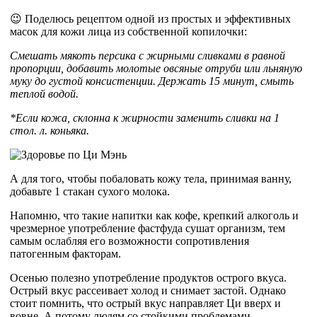
😉 Поделюсь рецептом одной из простых и эффективных
масок для кожи лица из собственной копилочки:
Смешать мякоть персика с жирными сливками в равной
пропорции, добавить молотые овсяные отруби или льняную
муку до густой консистенции. Держать 15 минут, смыть
теплой водой.
*Если кожа, склонна к жирности заменить сливки на 1
стол. л. коньяка.
А для того, чтобы побаловать кожу тела, принимая ванну,
добавьте 1 стакан сухого молока.
Напомню, что такие напитки как кофе, крепкий алкоголь и
чрезмерное употребление фастфуда сушат организм, тем
самым ослабляя его возможности сопротивления
патогенным факторам.
Осенью полезно употребление продуктов острого вкуса.
Острый вкус рассеивает холод и снимает застой. Однако
стоит помнить, что острый вкус направляет Ци вверх и
вовне. А потому людям со стойкими проблемами