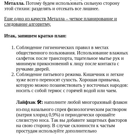
Металла.
Потому будем использовать сильную сторону
этой стихии: разделять и отсекать все лишнее.
Еще одно из качеств Металла – четкое планирование и
следование алгоритму.
Итак, запишем кратко план:
Соблюдение гигиенических правил в местах
общественного пользования. Использование влажных
салфеток после транспорта, тщательное мытье рук и
минимум прикосновений к лицу после контакта с
ручками дверей.
Соблюдение питьевого режима. Кишечник и легкие
хуже всего переносят сухость. Хорошая привычка,
которую можно позаимствовать у восточных народов:
носить с собой термос с горячей водой или чаем.
Лайфхак 🛠:
наполните любой многоразовый флакон
из-под назального спрея физиологическим раствором
(натрия хлорид 0,9%) и периодически орошайте
слизистую носа. Так вы добавите защитных факторов
на свою сторону. В случае склонности к частым
простудам используйте дополнительно