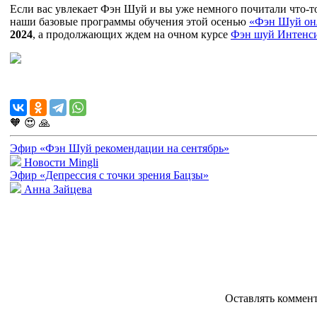
Если вас увлекает Фэн Шуй и вы уже немного почитали что-то 
наши базовые программы обучения этой осенью
«Фэн Шуй онл
2024
, а продолжающих ждем на очном курсе
Фэн шуй Интенси
🧡
😍
🙏
Эфир «Фэн Шуй рекомендации на сентябрь»
Новости Mingli
Эфир «Депрессия с точки зрения Бацзы»
Анна Зайцева
Оставлять коммен