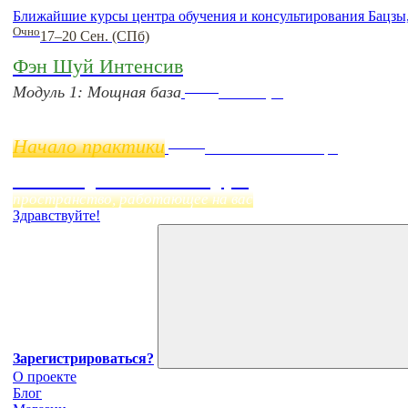
Ближайшие курсы центра обучения и консультирования Бацзы
Очно
17–20 Сен. (СПб)
Фэн Шуй Интенсив
Online
Модуль 1: Мощная база
11 ноября
Начало практики
Online
Начало:
23 Сентября
Фэн Шуй онлайн-курс
пространство, работающее на вас
Здравствуйте!
Зарегистрироваться?
О проекте
Блог