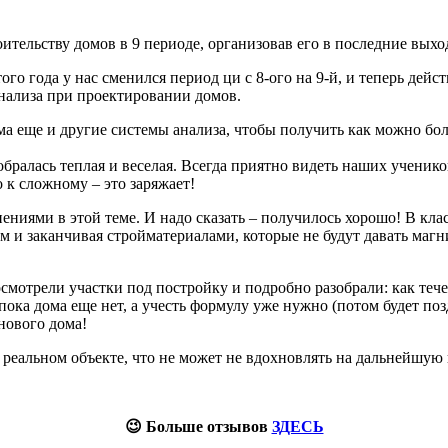
тельству домов в 9 периоде, организовав его в последние выхо
того года у нас сменился период ци с 8-ого на 9-й, и теперь дей
нализа при проектировании домов.
ма еще и другие системы анализа, чтобы получить как можно боль
бралась теплая и веселая. Всегда приятно видеть наших ученико
 к сложному – это заряжает!
нениями в этой теме. И надо сказать – получилось хорошо! В к
м и заканчивая стройматериалами, которые не будут давать маг
мотрели участки под постройку и подробно разобрали: как течет
ка дома еще нет, а учесть формулу уже нужно (потом будет позд
нового дома!
реальном объекте, что не может не вдохновлять на дальнейшую
😉 Больше отзывов
ЗДЕСЬ