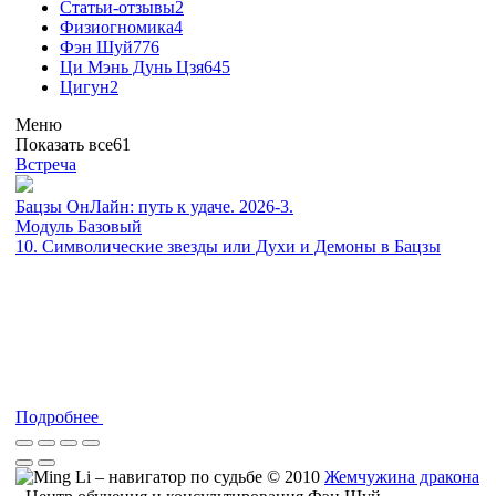
Статьи-отзывы
2
Физиогномика
4
Фэн Шуй
776
Ци Мэнь Дунь Цзя
645
Цигун
2
Меню
Показать все
61
Встреча
Бацзы ОнЛайн: путь к удаче. 2026-3.
Модуль Базовый
10. Символические звезды или Духи и Демоны в Бацзы
Подробнее
© 2010
Жемчужина дракона