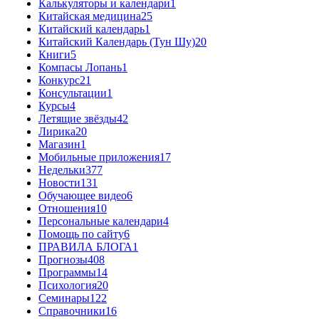
Калькуляторы и календари
1
Китайская медицина
25
Китайский календарь
1
Китайский Календарь (Тун Шу)
20
Книги
5
Компасы Лопань
1
Конкурс
21
Консультации
1
Курсы
4
Летящие звёзды
42
Лирика
20
Магазин
1
Мобильные приложения
17
Недельки
377
Новости
131
Обучающее видео
6
Отношения
10
Персональные календари
4
Помощь по сайту
6
ПРАВИЛА БЛОГА
1
Прогнозы
408
Программы
14
Психология
20
Семинары
122
Справочники
16