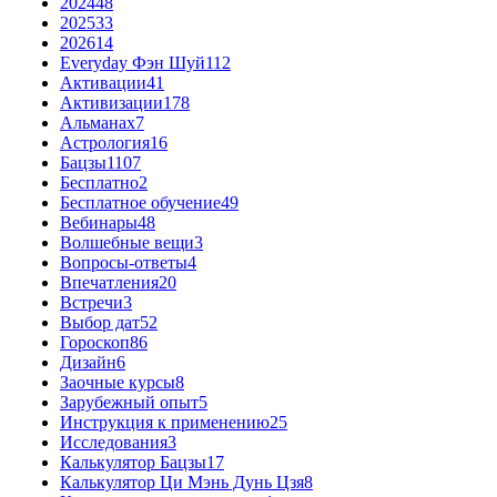
2024
48
2025
33
2026
14
Everyday Фэн Шуй
112
Активации
41
Активизации
178
Альманах
7
Астрология
16
Бацзы
1107
Бесплатно
2
Бесплатное обучение
49
Вебинары
48
Волшебные вещи
3
Вопросы-ответы
4
Впечатления
20
Встречи
3
Выбор дат
52
Гороскоп
86
Дизайн
6
Заочные курсы
8
Зарубежный опыт
5
Инструкция к применению
25
Исследования
3
Калькулятор Бацзы
17
Калькулятор Ци Мэнь Дунь Цзя
8