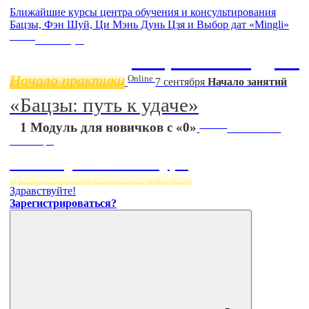
Ближайшие курсы центра обучения и консультирования
Бацзы, Фэн Шуй, Ци Мэнь Дунь Цзя и Выбор дат «Mingli»
Online
11 ноября
Бацзы 2 Модуль
Начало практики
Online
7 сентября
Начало занятий
«Бацзы: путь к удаче»
Online
1 Модуль для новичков с «0»
Начало:
23
Сентября
Фэн Шуй онлайн-курс
пространство, работающее на вас
Здравствуйте!
Зарегистрироваться?