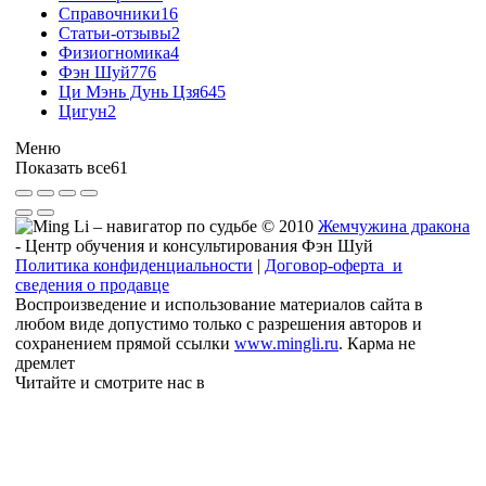
Справочники
16
Статьи-отзывы
2
Физиогномика
4
Фэн Шуй
776
Ци Мэнь Дунь Цзя
645
Цигун
2
Меню
Показать все
61
© 2010
Жемчужина дракона
- Центр обучения и консультирования Фэн Шуй
Политика конфиденциальности
|
Договор-оферта и
сведения о продавце
Воспроизведение и использование материалов сайта в
любом виде допустимо только с разрешения авторов и
сохранением прямой ссылки
www.mingli.ru
. Карма не
дремлет
Читайте и смотрите нас в