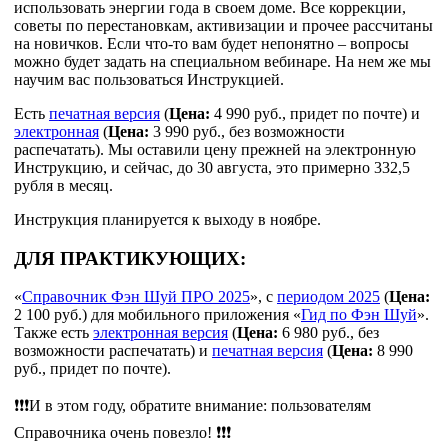
использовать энергии года в своем доме. Все коррекции,
советы по перестановкам, активизации и прочее рассчитаны
на новичков. Если что-то вам будет непонятно – вопросы
можно будет задать на специальном вебинаре. На нем же мы
научим вас пользоваться Инструкцией.
Есть
печатная версия
(
Цена:
4 990 руб., придет по почте) и
электронная
(
Цена:
3 990 руб., без возможности
распечатать). Мы оставили цену прежней на электронную
Инструкцию, и сейчас, до 30 августа, это примерно 332,5
рубля в месяц.
Инструкция планируется к выходу в ноябре.
ДЛЯ ПРАКТИКУЮЩИХ:
«
Справочник Фэн Шуй ПРО 2025
», с
периодом 2025
(
Цена:
2 100 руб.) для мобильного приложения «
Гид по Фэн Шуй
».
Также есть
электронная версия
(
Цена:
6 980 руб., без
возможности распечатать) и
печатная версия
(
Цена:
8 990
руб., придет по почте).
❗❗❗И в этом году, обратите внимание: пользователям
Справочника очень повезло! ❗❗❗