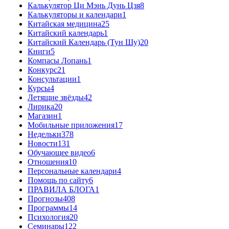
Калькулятор Ци Мэнь Дунь Цзя
8
Калькуляторы и календари
1
Китайская медицина
25
Китайский календарь
1
Китайский Календарь (Тун Шу)
20
Книги
5
Компасы Лопань
1
Конкурс
21
Консультации
1
Курсы
4
Летящие звёзды
42
Лирика
20
Магазин
1
Мобильные приложения
17
Недельки
378
Новости
131
Обучающее видео
6
Отношения
10
Персональные календари
4
Помощь по сайту
6
ПРАВИЛА БЛОГА
1
Прогнозы
408
Программы
14
Психология
20
Семинары
122