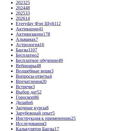
2023
25
2024
48
2025
33
2026
14
Everyday Фэн Шуй
112
Активации
41
Активизации
178
Альманах
7
Астрология
16
Бацзы
1107
Бесплатно
2
Бесплатное обучение
49
Вебинары
48
Волшебные вещи
3
Вопросы-ответы
4
Впечатления
20
Встречи
3
Выбор дат
52
Гороскоп
86
Дизайн
6
Заочные курсы
8
Зарубежный опыт
5
Инструкция к применению
25
Исследования
3
Калькулятор Бацзы
17