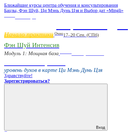
Ближайшие курсы центра обучения и консультирования
Бацзы, Фэн Шуй, Ци Мэнь Дунь Цзя и Выбор дат «Mingli»
Online
11 ноября
Бацзы 2 Модуль
Начало практики
Очно
17–20 Сен. (СПб)
Фэн Шуй Интенсив
Online
Модуль 1: Мощная база
16 августа 11:00
Тонкие настройки
уровень духов в карте Ци Мэнь Дунь Цзя
Здравствуйте!
Зарегистрироваться?
Вход