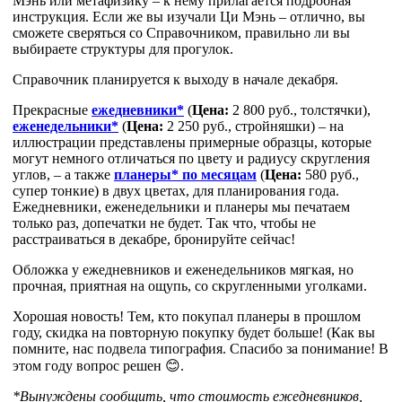
Мэнь или метафизику – к нему прилагается подробная
инструкция. Если же вы изучали Ци Мэнь – отлично, вы
сможете сверяться со Справочником, правильно ли вы
выбираете структуры для прогулок.
Справочник планируется к выходу в начале декабря.
Прекрасные
ежедневники*
(
Цена:
2 800 руб., толстячки),
еженедельники*
(
Цена:
2 250 руб., стройняшки) – на
иллюстрации представлены примерные образцы, которые
могут немного отличаться по цвету и радиусу скругления
углов, – а также
планеры* по месяцам
(
Цена:
580 руб.,
супер тонкие) в двух цветах, для планирования года.
Ежедневники, еженедельники и планеры мы печатаем
только раз, допечатки не будет. Так что, чтобы не
расстраиваться в декабре, бронируйте сейчас!
Обложка у ежедневников и еженедельников мягкая, но
прочная, приятная на ощупь, со скругленными уголками.
Хорошая новость! Тем, кто покупал планеры в прошлом
году, скидка на повторную покупку будет больше! (Как вы
помните, нас подвела типография. Спасибо за понимание! В
этом году вопрос решен 😊.
*Вынуждены сообщить, что стоимость ежедневников,