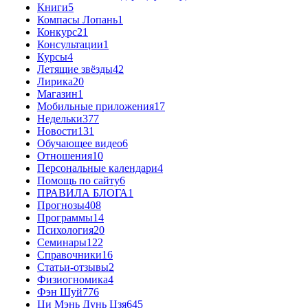
Книги
5
Компасы Лопань
1
Конкурс
21
Консультации
1
Курсы
4
Летящие звёзды
42
Лирика
20
Магазин
1
Мобильные приложения
17
Недельки
377
Новости
131
Обучающее видео
6
Отношения
10
Персональные календари
4
Помощь по сайту
6
ПРАВИЛА БЛОГА
1
Прогнозы
408
Программы
14
Психология
20
Семинары
122
Справочники
16
Статьи-отзывы
2
Физиогномика
4
Фэн Шуй
776
Ци Мэнь Дунь Цзя
645