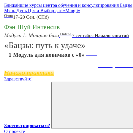
Ближайшие курсы центра обучения и консультирования Бацз
Мэнь Дунь Цзя и Выбор дат «Mingli»
Очно
17–20 Сен. (СПб)
Фэн Шуй Интенсив
Online
Модуль 1: Мощная база
7 сентября
Начало занятий
«Бацзы: путь к удаче»
Online
1 Модуль для новичков с «0»
11 ноября
Бацзы 
Начало практики
Здравствуйте!
Зарегистрироваться?
О проекте