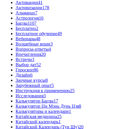
Активации
41
Активизации
178
Альманах
7
Астрология
16
Бацзы
1107
Бесплатно
2
Бесплатное обучение
49
Вебинары
48
Волшебные вещи
3
Вопросы-ответы
4
Впечатления
20
Встречи
3
Выбор дат
52
Гороскоп
86
Дизайн
6
Заочные курсы
8
Зарубежный опыт
5
Инструкция к применению
25
Исследования
3
Калькулятор Бацзы
17
Калькулятор Ци Мэнь Дунь Цзя
8
Калькуляторы и календари
1
Китайская медицина
25
Китайский календарь
1
Китайский Календарь (Тун Шу)
20