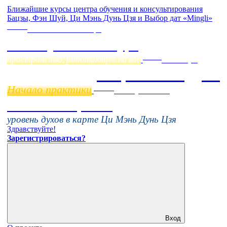
Ближайшие курсы центра обучения и консультирования
Бацзы, Фэн Шуй, Ци Мэнь Дунь Цзя и Выбор дат «Mingli»
Online
Начало:
23 Сентября
Фэн Шуй онлайн-курс
Online
пространство, работающее на вас
11 ноября
Бацзы 2 Модуль
Начало практики
Online
16 августа 11:00
Тонкие настройки
уровень духов в карте Ци Мэнь Дунь Цзя
Здравствуйте!
Зарегистрироваться?
Вход