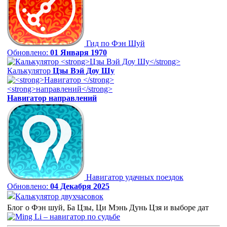
Гид по Фэн Шуй
Обновлено:
01 Января 1970
Калькулятор
Цзы Вэй Доу Шу
Навигатор
направлений
Навигатор удачных поездок
Обновлено:
04 Декабря 2025
Калькулятор двухчасовок
Блог о Фэн шуй, Ба Цзы, Ци Мэнь Дунь Цзя и выборе дат