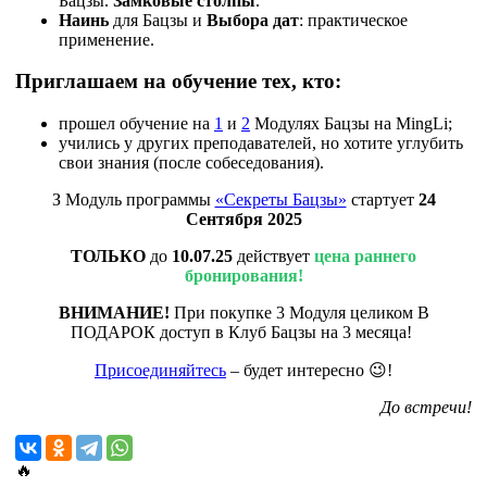
Бацзы.
Замковые столпы
.
Наинь
для Бацзы и
Выбора дат
: практическое
применение.
Приглашаем на обучение тех, кто:
прошел обучение на
1
и
2
Модулях Бацзы на MingLi;
учились у других преподавателей, но хотите углубить
свои знания (после собеседования).
З Модуль программы
«Секреты Бацзы»
стартует
24
Сентября 2025
ТОЛЬКО
до
10.07.25
действует
цена раннего
бронирования!
ВНИМАНИЕ!
При покупке 3 Модуля целиком В
ПОДАРОК доступ в Клуб Бацзы на 3 месяца!
Присоединяйтесь
– будет интересно 😉!
До встречи!
🔥