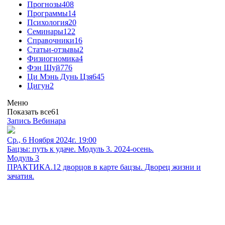
Прогнозы
408
Программы
14
Психология
20
Семинары
122
Справочники
16
Статьи-отзывы
2
Физиогномика
4
Фэн Шуй
776
Ци Мэнь Дунь Цзя
645
Цигун
2
Меню
Показать все
61
Запись Вебинара
Ср., 6 Ноября 2024г. 19:00
Бацзы: путь к удаче. Модуль 3. 2024-осень.
Модуль 3
ПРАКТИКА.12 дворцов в карте бацзы. Дворец жизни и
зачатия.