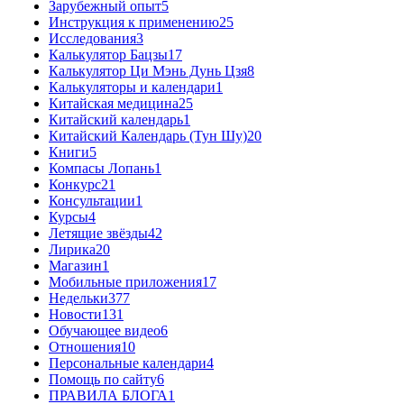
Зарубежный опыт
5
Инструкция к применению
25
Исследования
3
Калькулятор Бацзы
17
Калькулятор Ци Мэнь Дунь Цзя
8
Калькуляторы и календари
1
Китайская медицина
25
Китайский календарь
1
Китайский Календарь (Тун Шу)
20
Книги
5
Компасы Лопань
1
Конкурс
21
Консультации
1
Курсы
4
Летящие звёзды
42
Лирика
20
Магазин
1
Мобильные приложения
17
Недельки
377
Новости
131
Обучающее видео
6
Отношения
10
Персональные календари
4
Помощь по сайту
6
ПРАВИЛА БЛОГА
1