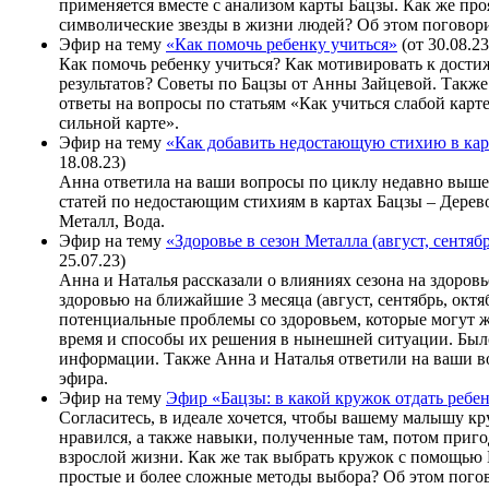
применяется вместе с анализом карты Бацзы. Как же про
символические звезды в жизни людей? Об этом поговор
Эфир на тему
«Как помочь ребенку учиться»
(от 30.08.23
Как помочь ребенку учиться? Как мотивировать к дост
результатов? Советы по Бацзы от Анны Зайцевой. Такж
ответы на вопросы по статьям «Как учиться слабой карт
сильной карте».
Эфир на тему
«Как добавить недостающую стихию в кар
18.08.23)
Анна ответила на ваши вопросы по циклу недавно выше
статей по недостающим стихиям в картах Бацзы – Дерево
Металл, Вода.
Эфир на тему
«Здоровье в сезон Металла (август, сентябр
25.07.23)
Анна и Наталья рассказали о влияниях сезона на здоровь
здоровью на ближайшие 3 месяца (август, сентябрь, октя
потенциальные проблемы со здоровьем, которые могут 
время и способы их решения в нынешней ситуации. Был
информации. Также Анна и Наталья ответили на ваши в
эфира.
Эфир на тему
Эфир «Бацзы: в какой кружок отдать ребе
Согласитесь, в идеале хочется, чтобы вашему малышу кр
нравился, а также навыки, полученные там, потом приг
взрослой жизни. Как же так выбрать кружок с помощью 
простые и более сложные методы выбора? Об этом погов