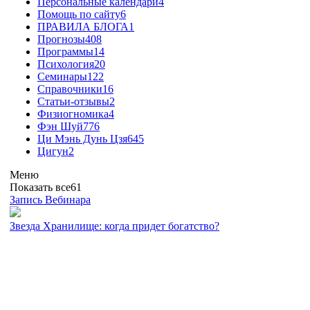
Персональные календари
4
Помощь по сайту
6
ПРАВИЛА БЛОГА
1
Прогнозы
408
Программы
14
Психология
20
Семинары
122
Справочники
16
Статьи-отзывы
2
Физиогномика
4
Фэн Шуй
776
Ци Мэнь Дунь Цзя
645
Цигун
2
Меню
Показать все
61
Запись Вебинара
Звезда Хранилище: когда придет богатство?