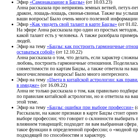
Эфир
«Самонаказание в Бацзы»
(от 10.03.23)
Анна рассказала про неприязнь земных ветвей, петух-пет
дракон, лошадь-лошадь, свинья-свинья. Также вы услыш
ваши вопросы! Было очень много полезной информации
Эфир
«Как увидеть свой талант в карте Бацзы»
(от 01.02
На эфире Анна рассказала про один из простых методов,
какой талант есть у человека. А также разобрала приме
людей.
Эфир на тему
«Бацзы: как построить гармоничные отно
оставаться собой»
(от 12.10.22)
Анна рассказала о том, что делать, если характер сложны
любовь, построить гармоничные отношения. Поделилас
совместимости по картам Бацзы, а также ответила на ва
многочисленные вопросы! Было много интересного.
Эфир на тему
«Цвета в китайской астрологии: как прави
в имидже»
(от 16.09.22)
Анна не только рассказала о том, как правильно подбира
по правилам китайской астрологии, но и ответила на в
этой теме.
Эфир на тему
«Бацзы: ошибки при выборе профессии»
(о
Рассказали, на какие признаки в карте Бацзы стоит орие
выборе профессии; что говорит о склонности выбирать
влиянием товарищей; подходит ли вам выбранная сфера 
такое функции в определенной профессии; о «модной п
подходящей по способностям и характеру.