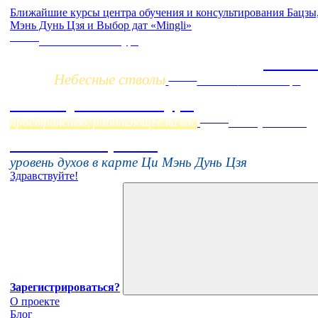
Ближайшие курсы центра обучения и консультирования Бацз
Мэнь Дунь Цзя и Выбор дат «Mingli»
Заочно
НОВЫЙ online-курс
Жизнь 
Небесные стволы
Online
Начало:
23 Сентября
Фэн Шуй онлайн-курс
Online
пространство, работающее на вас
16 августа 11:00
Тонкие настройки
уровень духов в карте Ци Мэнь Дунь Цзя
Здравствуйте!
Зарегистрироваться?
О проекте
Блог