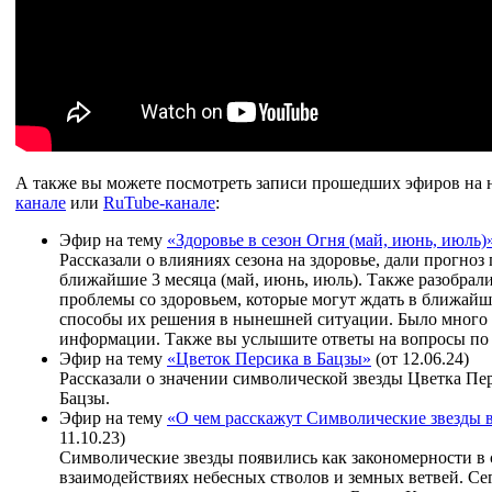
А также вы можете посмотреть записи прошедших эфиров на
канале
или
RuTube-канале
:
Эфир на тему
«Здоровье в сезон Огня (май, июнь, июль)
Рассказали о влияниях сезона на здоровье, дали прогноз
ближайшие 3 месяца (май, июнь, июль). Также разобрал
проблемы со здоровьем, которые могут ждать в ближайш
способы их решения в нынешней ситуации. Было много
информации. Также вы услышите ответы на вопросы по 
Эфир на тему
«Цветок Персика в Бацзы»
(от 12.06.24)
Рассказали о значении символической звезды Цветка Пер
Бацзы.
Эфир на тему
«О чем расскажут Символические звезды 
11.10.23)
Символические звезды появились как закономерности в 
взаимодействиях небесных стволов и земных ветвей. Се