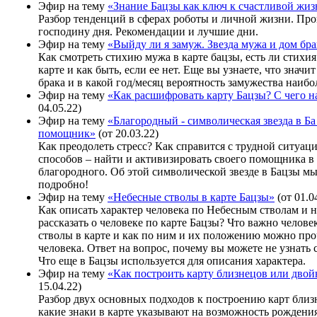
Эфир на тему
«Знание Бацзы как ключ к счастливой жи
Разбор тенденций в сферах роботы и личной жизни. Пр
господину дня. Рекомендации и лучшие дни.
Эфир на тему
«Выйду ли я замуж. Звезда мужа и дом бра
Как смотреть стихию мужа в карте бацзы, есть ли стихи
карте и как быть, если ее нет. Еще вы узнаете, что значи
брака и в какой год/месяц вероятность замужества наибо
Эфир на тему
«Как расшифровать карту Бацзы? С чего н
04.05.22)
Эфир на тему
«Благородный - символическая звезда в Ба
помощник»
(от 20.03.22)
Как преодолеть стресс? Как справится с трудной ситуац
способов – найти и активизировать своего помощника в
благородного. Об этой символической звезде в Бацзы м
подробно!
Эфир на тему
«Небесные стволы в карте Бацзы»
(от 01.0
Как описать характер человека по Небесным стволам и н
рассказать о человеке по карте Бацзы? Что важно челов
стволы в карте и как по ним и их положению можно про
человека. Ответ на вопрос, почему вы можете не узнать 
Что еще в Бацзы используется для описания характера.
Эфир на тему
«Как построить карту близнецов или дво
15.04.22)
Разбор двух основных подходов к построению карт близ
какие знаки в карте указывают на возможность рождени