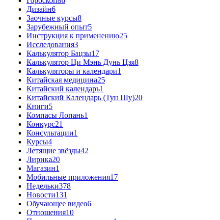
Гороскоп
86
Дизайн
6
Заочные курсы
8
Зарубежный опыт
5
Инструкция к применению
25
Исследования
3
Калькулятор Бацзы
17
Калькулятор Ци Мэнь Дунь Цзя
8
Калькуляторы и календари
1
Китайская медицина
25
Китайский календарь
1
Китайский Календарь (Тун Шу)
20
Книги
5
Компасы Лопань
1
Конкурс
21
Консультации
1
Курсы
4
Летящие звёзды
42
Лирика
20
Магазин
1
Мобильные приложения
17
Недельки
378
Новости
131
Обучающее видео
6
Отношения
10