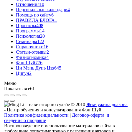
Отношения
10
Персональные календари
4
Помощь по сайту
6
ПРАВИЛА БЛОГА
1
Прогнозы
408
Программы
14
Психология
20
Семинары
122
Справочники
16
Статьи-отзывы
2
Физиогномика
4
Фэн Шуй
776
Ци Мэнь Дунь Цзя
645
Цигун
2
Меню
Показать все
61
© 2010
Жемчужина дракона
- Центр обучения и консультирования Фэн Шуй
Политика конфиденциальности
|
Договор-оферта и
сведения о продавце
Воспроизведение и использование материалов сайта в
любом виде допустимо только с разрешения авторов и