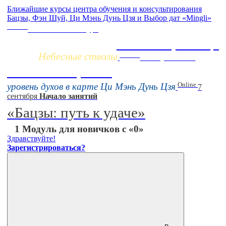
Ближайшие курсы центра обучения и консультирования
Бацзы, Фэн Шуй, Ци Мэнь Дунь Цзя и Выбор дат «Mingli»
Заочно
НОВЫЙ online-курс
Жизнь по фазам Ци
Небесные стволы
Online
16 августа 11:00
Тонкие настройки
Online
уровень духов в карте Ци Мэнь Дунь Цзя
7
сентября
Начало занятий
«Бацзы: путь к удаче»
1 Модуль для новичков с «0»
Здравствуйте!
Зарегистрироваться?