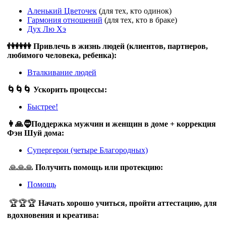
Аленький Цветочек
(для тех, кто одинок)
Гармония отношений
(для тех, кто в браке)
Дух Лю Хэ
👫👭👭 Привлечь в жизнь людей (клиентов, партнеров,
любимого человека, ребенка):
Вталкивание людей
🌀🌀🌀 Ускорить процессы:
Быстрее!
👩🙏🧔Поддержка мужчин и женщин в доме + коррекция
Фэн Шуй дома:
Супергерои (четыре Благородных)
🙏🙏🙏
Получить помощь или протекцию:
Помощь
🏆🏆🏆
Начать хорошо учиться, пройти аттестацию, для
вдохновения и креатива: