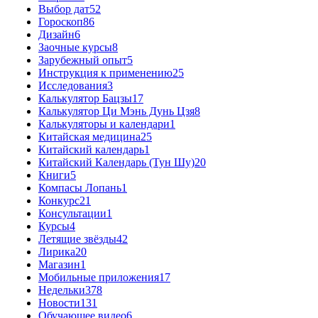
Выбор дат
52
Гороскоп
86
Дизайн
6
Заочные курсы
8
Зарубежный опыт
5
Инструкция к применению
25
Исследования
3
Калькулятор Бацзы
17
Калькулятор Ци Мэнь Дунь Цзя
8
Калькуляторы и календари
1
Китайская медицина
25
Китайский календарь
1
Китайский Календарь (Тун Шу)
20
Книги
5
Компасы Лопань
1
Конкурс
21
Консультации
1
Курсы
4
Летящие звёзды
42
Лирика
20
Магазин
1
Мобильные приложения
17
Недельки
378
Новости
131
Обучающее видео
6